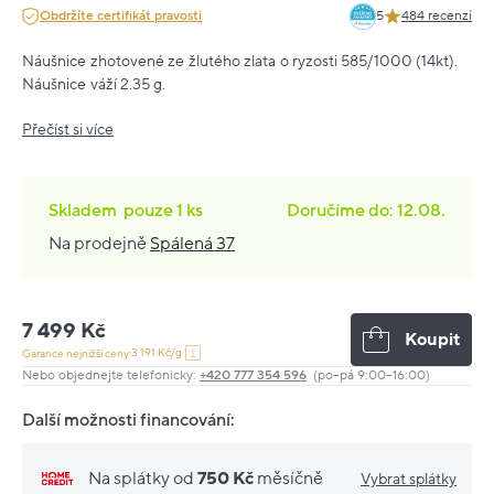
Obdržíte certifikát pravosti
5
484 recenzí
Náušnice zhotovené ze žlutého zlata o ryzosti 585/1000 (14kt).
Náušnice váží 2.35 g.
Přečíst si více
Skladem
pouze
1 ks
Doručíme do: 12.08.
Na prodejně
Spálená 37
7 499 Kč
Koupit
3 191 Kč/g
Garance nejnižší ceny:
Nebo objednejte telefonicky:
+420 777 354 596
(po–pá 9:00–16:00)
Další možnosti financování:
Na splátky od
750 Kč
měsíčně
Vybrat splátky