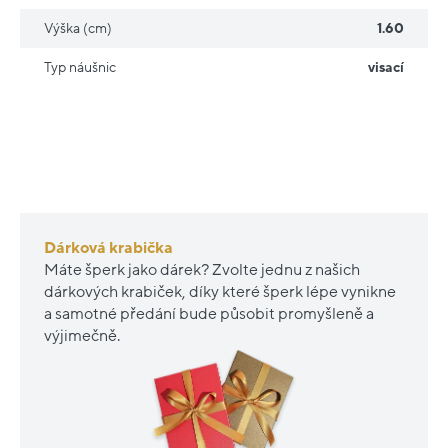
Výška (cm)
1.60
Typ náušnic
visací
Dárková krabička
Máte šperk jako dárek? Zvolte jednu z našich
dárkových krabiček, díky které šperk lépe vynikne
a samotné předání bude působit promyšleně a
výjimečně.