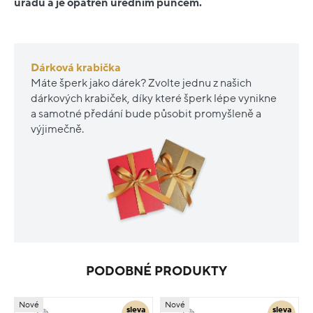
úřadu a je opatřen úředním puncem.
Dárková krabička
Máte šperk jako dárek? Zvolte jednu z našich
dárkových krabiček, díky které šperk lépe vynikne
a samotné předání bude působit promyšleně a
výjimečně.
PODOBNÉ PRODUKTY
Nové
Nové
sleva
sleva