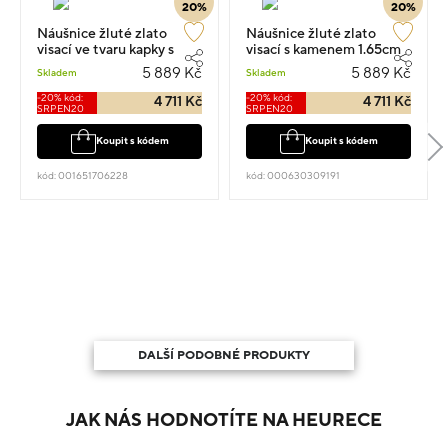
20%
20%
Náušnice žluté zlato
Náušnice žluté zlato
visací ve tvaru kapky s
visací s kamenem 1.65cm
kamenem 1.5cm 1.25g
1.25g
5 889 Kč
5 889 Kč
Skladem
Skladem
-20% kód:
-20% kód:
4 711 Kč
4 711 Kč
SRPEN20
SRPEN20
Koupit s kódem
Koupit s kódem
kód: 001651706228
kód: 000630309191
DALŠÍ PODOBNÉ PRODUKTY
JAK NÁS HODNOTÍTE NA HEURECE