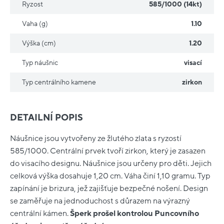
Ryzost
585/1000 (14kt)
Vaha (g)
1.10
Výška (cm)
1.20
Typ náušnic
visací
Typ centrálního kamene
zirkon
DETAILNÍ POPIS
Náušnice jsou vytvořeny ze žlutého zlata s ryzostí
585/1000. Centrální prvek tvoří zirkon, který je zasazen
do visacího designu. Náušnice jsou určeny pro děti. Jejich
celková výška dosahuje 1,20 cm. Váha činí 1,10 gramu. Typ
zapínání je brizura, jež zajišťuje bezpečné nošení. Design
se zaměřuje na jednoduchost s důrazem na výrazný
centrální kámen.
Šperk prošel kontrolou Puncovního