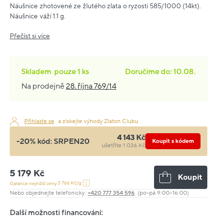
Náušnice zhotovené ze žlutého zlata o ryzosti 585/1000 (14kt).
Náušnice váží 1.1 g.
Přečíst si více
Skladem
pouze
1 ks
Doručíme do: 10.08.
Na prodejně
28. října 769/14
Přihlaste se
a získejte výhody Zlaton Clubu
4 143 Kč
-20% kód:
SRPEN20
Koupit s kódem
ušetříte 1 036 Kč
5 179 Kč
Koupit
3 766 Kč/g
Garance nejnižší ceny:
Nebo objednejte telefonicky:
+420 777 354 596
(po–pá 9:00–16:00)
Další možnosti financování: