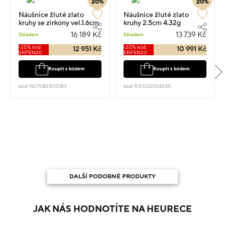
20%
20%
Náušnice žluté zlato
Náušnice žluté zlato
kruhy se zirkony vel.1.6cm
kruhy 2.5cm 4.32g
3.55g
16 189 Kč
13 739 Kč
Skladem
Skladem
-20% kód:
-20% kód:
12 951 Kč
10 991 Kč
SRPEN20
SRPEN20
Koupit s kódem
Koupit s kódem
kód: N07082500183
kód: R31032504245
DALŠÍ PODOBNÉ PRODUKTY
JAK NÁS HODNOTÍTE NA HEURECE