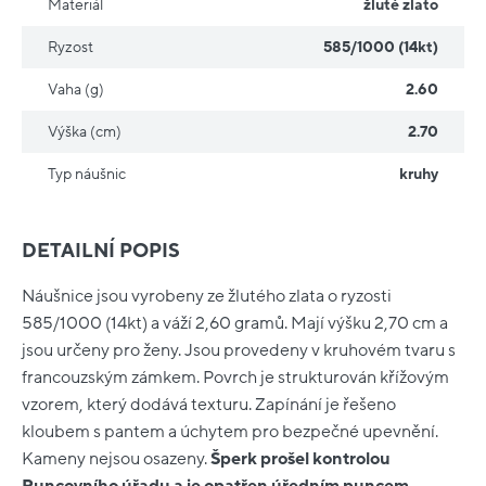
Materiál
žluté zlato
Ryzost
585/1000 (14kt)
Vaha (g)
2.60
Výška (cm)
2.70
Typ náušnic
kruhy
DETAILNÍ POPIS
Náušnice jsou vyrobeny ze žlutého zlata o ryzosti
585/1000 (14kt) a váží 2,60 gramů. Mají výšku 2,70 cm a
jsou určeny pro ženy. Jsou provedeny v kruhovém tvaru s
francouzským zámkem. Povrch je strukturován křížovým
vzorem, který dodává texturu. Zapínání je řešeno
kloubem s pantem a úchytem pro bezpečné upevnění.
Kameny nejsou osazeny.
Šperk prošel kontrolou
Puncovního úřadu a je opatřen úředním puncem.