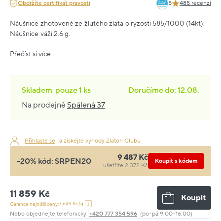
Obdržíte certifikát pravosti
5
485 recenzí
Náušnice zhotovené ze žlutého zlata o ryzosti 585/1000 (14kt).
Náušnice váží 2.6 g.
Přečíst si více
Skladem
pouze
1 ks
Doručíme do: 12.08.
Na prodejně
Spálená 37
Přihlaste se
a získejte výhody Zlaton Clubu
9 487 Kč
-20% kód:
SRPEN20
Koupit s kódem
ušetříte 2 372 Kč
11 859 Kč
Koupit
3 649 Kč/g
Garance nejnižší ceny:
Nebo objednejte telefonicky:
+420 777 354 596
(po–pá 9:00–16:00)