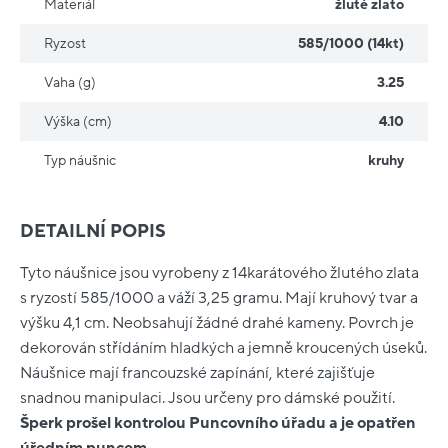
Materiál
žluté zlato
Ryzost
585/1000 (14kt)
Vaha (g)
3.25
Výška (cm)
4.10
Typ náušnic
kruhy
DETAILNÍ POPIS
Tyto náušnice jsou vyrobeny z 14karátového žlutého zlata
s ryzostí 585/1000 a váží 3,25 gramu. Mají kruhový tvar a
výšku 4,1 cm. Neobsahují žádné drahé kameny. Povrch je
dekorován střídáním hladkých a jemně kroucených úseků.
Náušnice mají francouzské zapínání, které zajišťuje
snadnou manipulaci. Jsou určeny pro dámské použití.
Šperk prošel kontrolou Puncovního úřadu a je opatřen
úředním puncem.