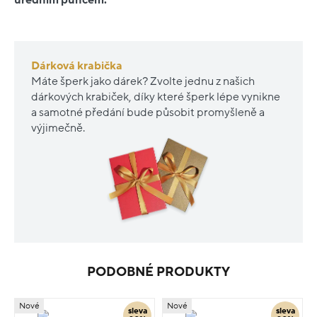
Dárková krabička
Máte šperk jako dárek? Zvolte jednu z našich
dárkových krabiček, díky které šperk lépe vynikne
a samotné předání bude působit promyšleně a
výjimečně.
PODOBNÉ PRODUKTY
Nové
Nové
sleva
sleva