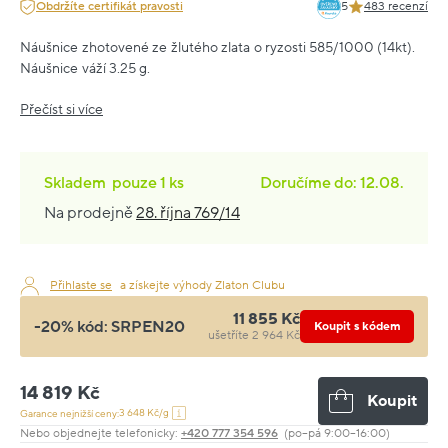
Obdržíte certifikát pravosti
5
483 recenzí
Náušnice zhotovené ze žlutého zlata o ryzosti 585/1000 (14kt).
Náušnice váží 3.25 g.
Přečíst si více
Skladem
pouze
1 ks
Doručíme do: 12.08.
Na prodejně
28. října 769/14
Přihlaste se
a získejte výhody Zlaton Clubu
11 855 Kč
-20% kód:
SRPEN20
Koupit s kódem
ušetříte 2 964 Kč
14 819 Kč
Koupit
3 648 Kč/g
Garance nejnižší ceny:
Nebo objednejte telefonicky:
+420 777 354 596
(po–pá 9:00–16:00)