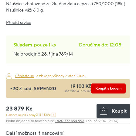
Náušnice zhotovené ze žlutého zlata o ryzosti 750/1000 (18kt).
Náušnice váží 6.0 g.
Přečíst si více
Skladem
pouze
1 ks
Doručíme do: 12.08.
Na prodejně
28. října 769/14
Přihlaste se
a získejte výhody Zlaton Clubu
19 103 Kč
-20% kód:
SRPEN20
Koupit s kódem
ušetříte 4 776 Kč
23 879 Kč
Koupit
3 184 Kč/g
Garance nejnižší ceny:
Nebo objednejte telefonicky:
+420 777 354 596
(po–pá 9:00–16:00)
Další možnosti financování: