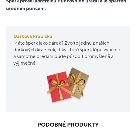
Šperk prošel kontrolou Puncovního úřadu a je opatřen
úředním puncem.
Dárková krabička
Máte šperk jako dárek? Zvolte jednu z našich
dárkových krabiček, díky které šperk lépe vynikne
a samotné předání bude působit promyšleně a
výjimečně.
PODOBNÉ PRODUKTY