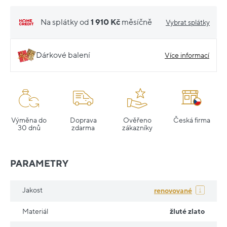
Na splátky od
1 910 Kč
měsíčně
Vybrat splátky
Dárkové balení
Více informací
Výměna do
Doprava
Ověřeno
Česká firma
30 dnů
zdarma
zákazníky
PARAMETRY
Jakost
renovované
Materiál
žluté zlato