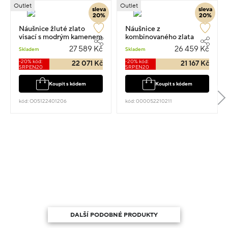
Outlet
Outlet
sleva
sleva
20%
20%
Náušnice žluté zlato
Náušnice z
visací s modrým kamenem
kombinovaného zlata
a zirkony 2.40cm 7.3g
kruhy 7g
27 589 Kč
26 459 Kč
Skladem
Skladem
-20% kód:
-20% kód:
22 071 Kč
21 167 Kč
SRPEN20
SRPEN20
Koupit s kódem
Koupit s kódem
kód: O05122401206
kód: 000052210211
DALŠÍ PODOBNÉ PRODUKTY