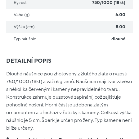
Ryzost
750/1000 (18kt)
Vaha (g)
6.00
Výška (cm)
5.00
Typ náušnic
dlouhé
DETAILNÍ POPIS
Dlouhé náušnice jsou zhotoveny z žlutého zlata o ryzosti
750/1000 (18kt) a váží 6 gramů. Náušnice mají tvar závěsu
s několika červenými kameny nepravidelného tvaru.
Konstrukce zahrnuje puzetové zapínání, což zajišťuje
pohodlné nošení. Horní část je zdobena zlatým
ornamentem a přechází v řetízky s kameny. Celková výška
náušnic je 5 cm. Šperk je určen pro ženy. Typ kamene není
blíže určený.