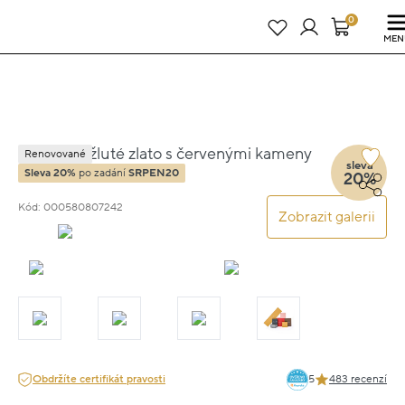
Právě teď! - 20 % na vše! Kód: SRPEN20
23 dní : 18h : 48m : 35s
0
MEN
Náušnice žluté zlato s červenými kameny
Renovované
sleva
18kt 5cm 6g
Sleva 20%
po zadání
SRPEN20
20%
Kód: 000580807242
Zobrazit galerii
Obdržíte certifikát pravosti
5
483 recenzí