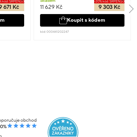
Skladem
% kód: SRPEN20
-20% kód: SRPEN20
9 671 Kč
11 629 Kč
9 303 Kč
em
Koupit s kódem
kód: 000441202247
poručuje obchod
00%
m.