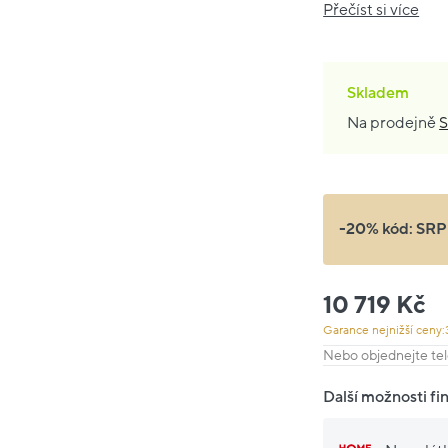
Přečíst si více
Skladem
Na prodejně
S
-20% kód:
SRP
10 719 Kč
Garance nejnižší ceny:
Nebo objednejte tel
Další možnosti fi