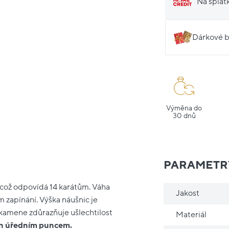
Na splát
Dárkové b
Výměna do
30 dnů
PARAMETR
, což odpovídá 14 karátům. Váha
Jakost
m zapínání. Výška náušnic je
kamene zdůrazňuje ušlechtilost
Materiál
řen úředním puncem.