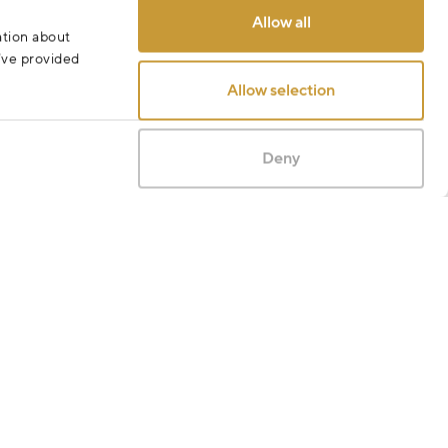
Allow all
ation about
u’ve provided
Allow selection
Deny