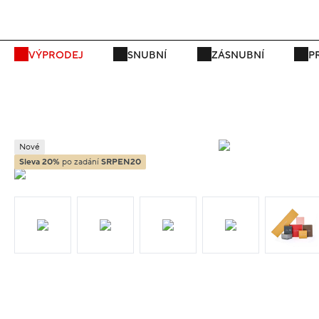
P
VÝPRODEJ
SNUBNÍ
ZÁSNUBNÍ
P
Nové
Sleva 20%
po zadání
SRPEN20