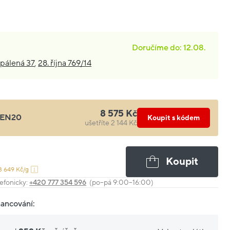
Doručíme do: 12.08.
pálená 37
,
28. října 769/14
8 575 Kč
EN20
Koupit s kódem
ušetříte 2 144 Kč
Koupit
3 649 Kč/g
efonicky:
+420 777 354 596
(po–pá 9:00–16:00)
nancování: