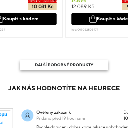
Skladem
-20% kód: SRPEN20
-20
10 031 Kč
12 089 Kč
Koupit s kódem
Koupit s kód
8224
kód: O19052505479
DALŠÍ PODOBNÉ PRODUKTY
JAK NÁS HODNOTÍTE NA HEURECE
Do
Ověřený zákazník
Přidáno před 19 hodinami
1
Rychlé doručení, dobrá komunikace s obchode