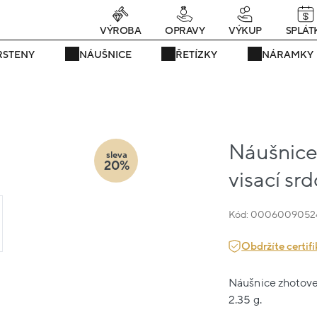
rávě teď! - 20 % na vše! Kód: SRPEN20
23 dní : 18h : 46m : 56
VÝROBA
OPRAVY
VÝKUP
SPLÁT
RSTENY
NÁUŠNICE
ŘETÍZKY
NÁRAMKY
Náušnice 
sleva
20%
visací sr
Kód: 0006009052
Obdržíte certifi
Náušnice zhotoven
2.35 g.