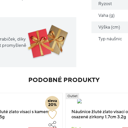
Ryzost
Vaha (g)
Výška (cm)
Typ náušnic
rabiček, díky
it promyšleně
PODOBNÉ PRODUKTY
Outlet
sleva
20%
uté zlato visací s kameny
Náušnice žluté zlato visací o
5g
osazené zirkony 1.7cm 3.2g