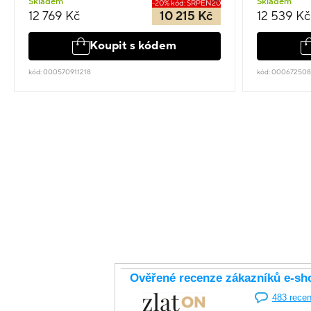
Skladem
Skladem
-20% kód: SRPEN20
12 769 Kč
10 215 Kč
12 539 Kč
Koupit s kódem
kód: 000570911218
kód: 00067250