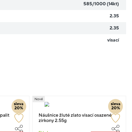
585/1000 (14kt)
2.35
2.35
visací
Nové
sleva
sleva
20%
20%
palit
Náušnice žluté zlato visací osazené
zirkony 2.55g