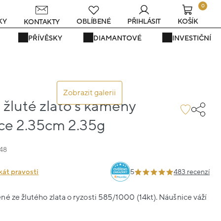
0
s
KY
OBLÍBENÉ
PŘIHLÁSIT
KOŠÍK
KONTAKTY
PŘÍVĚSKY
DIAMANTOVÉ
INVESTIČNÍ
Zobrazit galerii
žluté zlato s kameny
dce 2.35cm 2.35g
48
kát pravosti
5
483 recenzí
é ze žlutého zlata o ryzosti 585/1000 (14kt). Náušnice váží