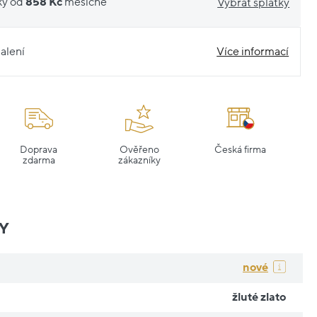
ky od
858 Kč
měsíčně
Vybrat splátky
alení
Více informací
Doprava
Ověřeno
Česká firma
zdarma
zákazníky
Y
nové
žluté zlato