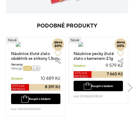
PODOBNÉ PRODUKTY
Nové
Nové
sleva
sleva
20%
20%
Náušnice žluté zlato
Náušnice pecky žluté
obdélník se zirkony 1.3cm
zlato s kamenem 2.1g
2.3g
Varianty:
9 579 Kč
Skladem
Váha (g):
2.30
2.35
-20% kód:
7 663 Kč
SRPEN20
10 489 Kč
Skladem
-20% kód:
Koupit s kódem
8 391 Kč
SRPEN20
kód: 000862208224
Koupit s kódem
kód: 000502509230