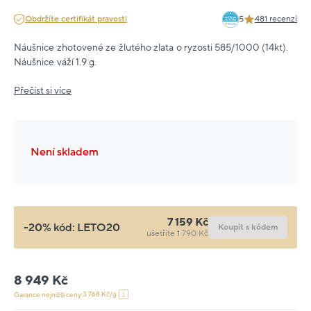
Obdržíte certifikát pravosti
5
481 recenzí
Náušnice zhotovené ze žlutého zlata o ryzosti 585/1000 (14kt).
Náušnice váží 1.9 g.
Přečíst si více
Není skladem
7 159 Kč
-20% kód:
LETO20
Koupit s kódem
ušetříte 1 790 Kč
8 949 Kč
3 768 Kč/g
Garance nejnižší ceny: