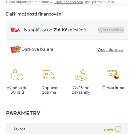
Nebo objednejte telefonicky:
+420 777 354 596
(po–pá 9:00–16:00)
Další možnosti financování:
Na splátky od
716 Kč
měsíčně
Vybrat splátky
Dárkové balení
Více informací
Výměna do
Doprava
Ověřeno
Česká firma
30 dnů
zdarma
zákazníky
PARAMETRY
Jakost
nové