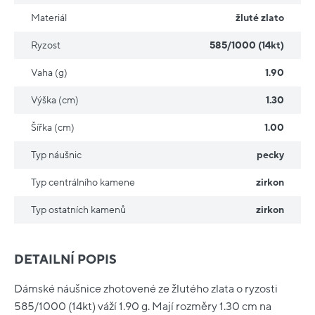
Materiál
žluté zlato
Ryzost
585/1000 (14kt)
Vaha (g)
1.90
Výška (cm)
1.30
Šířka (cm)
1.00
Typ náušnic
pecky
Typ centrálního kamene
zirkon
Typ ostatních kamenů
zirkon
DETAILNÍ POPIS
Dámské náušnice zhotovené ze žlutého zlata o ryzosti
585/1000 (14kt) váží 1.90 g. Mají rozměry 1.30 cm na