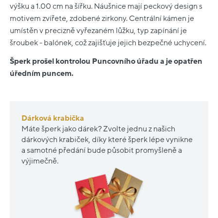
výšku a 1.00 cm na šířku. Náušnice mají peckový design s
motivem zvířete, zdobené zirkony. Centrální kámen je
umístěn v precizně vyřezaném lůžku, typ zapínání je
šroubek - balónek, což zajišťuje jejich bezpečné uchycení.
Šperk prošel kontrolou Puncovního úřadu a je opatřen
úředním puncem.
Dárková krabička
Máte šperk jako dárek? Zvolte jednu z našich
dárkových krabiček, díky které šperk lépe vynikne
a samotné předání bude působit promyšleně a
výjimečně.