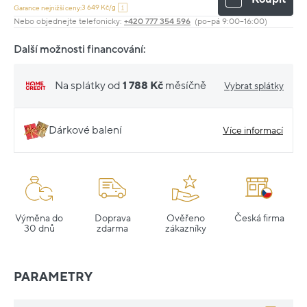
3 649 Kč/g
Garance nejnižší ceny:
Nebo objednejte telefonicky:
+420 777 354 596
(po–pá 9:00–16:00)
Další možnosti financování:
Na splátky od
1 788 Kč
měsíčně
Vybrat splátky
Dárkové balení
Více informací
Výměna do
Doprava
Ověřeno
Česká firma
30 dnů
zdarma
zákazníky
PARAMETRY