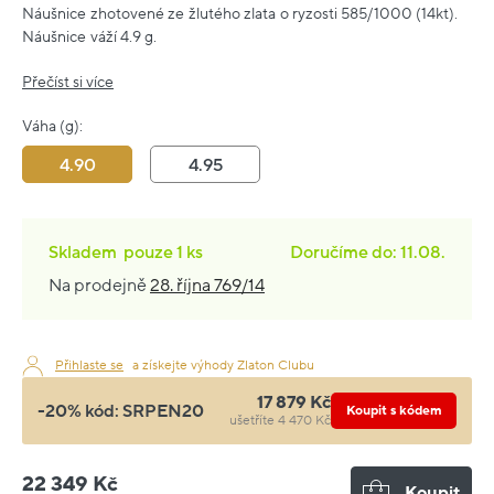
Náušnice zhotovené ze žlutého zlata o ryzosti 585/1000 (14kt).
Náušnice váží 4.9 g.
Přečíst si více
Váha (g):
4.90
4.95
Skladem
pouze
1 ks
Doručíme do: 11.08.
Na prodejně
28. října 769/14
Přihlaste se
a získejte výhody Zlaton Clubu
17 879 Kč
-20% kód:
SRPEN20
Koupit s kódem
ušetříte 4 470 Kč
22 349 Kč
Koupit