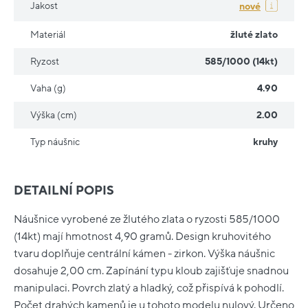
Jakost
nové
Materiál
žluté zlato
Ryzost
585/1000 (14kt)
Vaha (g)
4.90
Výška (cm)
2.00
Typ náušnic
kruhy
DETAILNÍ POPIS
Náušnice vyrobené ze žlutého zlata o ryzosti 585/1000
(14kt) mají hmotnost 4,90 gramů. Design kruhovitého
tvaru doplňuje centrální kámen - zirkon. Výška náušnic
dosahuje 2,00 cm. Zapínání typu kloub zajišťuje snadnou
manipulaci. Povrch zlatý a hladký, což přispívá k pohodlí.
Počet drahých kamenů je u tohoto modelu nulový. Určeno