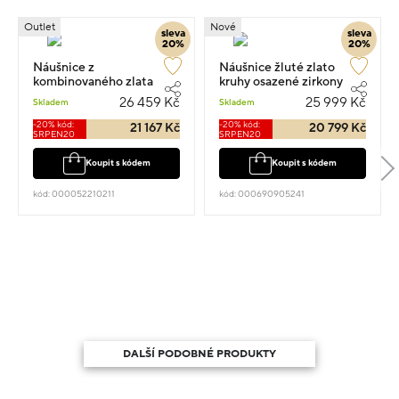
Outlet
Nové
sleva
sleva
20%
20%
Náušnice z
Náušnice žluté zlato
kombinovaného zlata
kruhy osazené zirkony
kruhy 7g
2.00cm 5.70g
26 459 Kč
25 999 Kč
Skladem
Skladem
-20% kód:
-20% kód:
21 167 Kč
20 799 Kč
SRPEN20
SRPEN20
Koupit s kódem
Koupit s kódem
kód: 000052210211
kód: 000690905241
DALŠÍ PODOBNÉ PRODUKTY