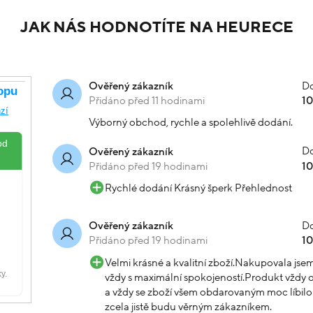
uté zlato piercing se
Náušnice žluté zlato pecky
.3cm 2.66g
0.6cm 1.7g
Skladem
-20% kód: SRPEN20
-20
6 767 Kč
8 009 Kč
Koupit s kódem
Koupit s kód
732
kód: N15082500322