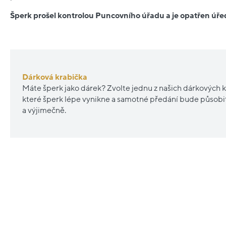
Šperk prošel kontrolou Puncovního úřadu a je opatřen ú
Dárková krabička
Máte šperk jako dárek? Zvolte jednu z našich dárkových k
které šperk lépe vynikne a samotné předání bude působ
a výjimečně.
Nové
Renovované
sleva
20%