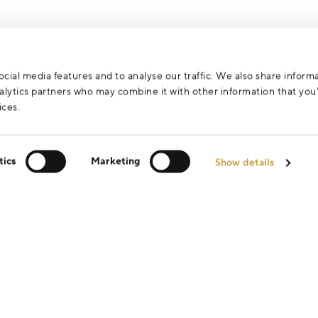
za účelem vyřízení vašeho dotazu.
cial media features and to analyse our traffic. We also share inform
analytics partners who may combine it with other information that yo
ices.
tics
Marketing
Show details