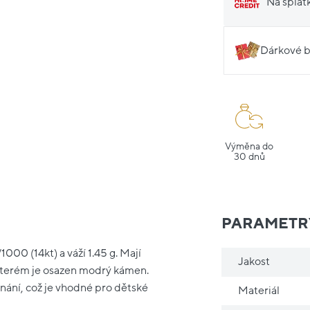
Na splát
Dárkové b
Výměna do
30 dnů
PARAMETR
000 (14kt) a váží 1.45 g. Mají
Jakost
 kterém je osazen modrý kámen.
ínání, což je vhodné pro dětské
Materiál