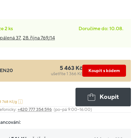
ze
2 ks
Doručíme do: 10.08.
pálená 37
,
28. října 769/14
5 463 Kč
EN20
Koupit s kódem
ušetříte 1 366 Kč
Koupit
3 768 Kč/g
efonicky:
+420 777 354 596
(po–pá 9:00–16:00)
nancování: