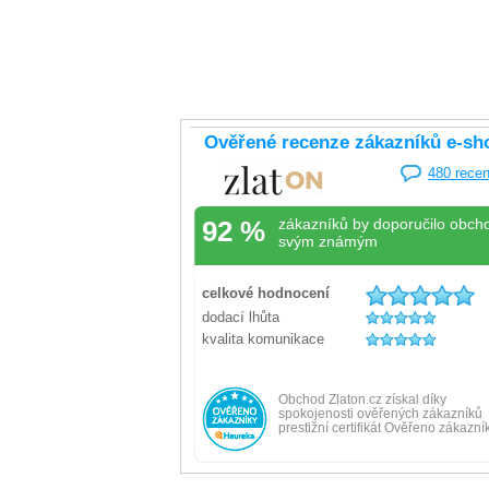
Náušnice žluté zlato srdce pecky 1.85g
Náušnice žl
zirkonem 2
Skladem
Skladem
-20% kód: SRPEN20
8 719 Kč
6 975 Kč
8 459 Kč
Koupit s kódem
kód: 001161011225
kód: R07012501