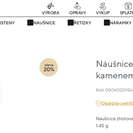
rávě teď! - 20 % na vše! Kód: SRPEN20
25 dní : 19h : 34m : 33
VÝROBA
OPRAVY
VÝKUP
SPLÁT
RSTENY
NÁUŠNICE
ŘETÍZKY
NÁRAMKY
Náušnice
sleva
20%
kamenem
Kód: 0006502052
Obdržíte certifi
Náušnice zhotoven
1.45 g.