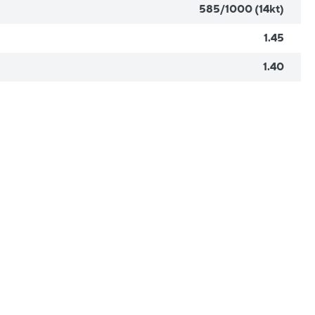
585/1000 (14kt)
1.45
1.40
Nové
sleva
sleva
20%
20%