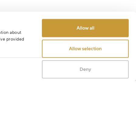
Odeslat
Allow all
ation about
u’ve provided
Allow selection
Deny