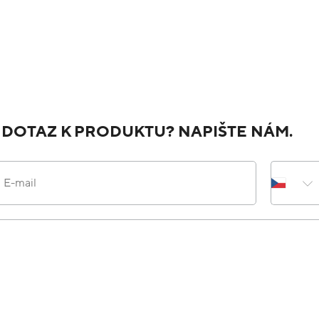
JAK NÁS HODNOTÍTE NA HEURECE
Do
Ověřený zákazník
Přidáno před 11 hodinami
1
Výborný obchod, rychle a spolehlivě dodání.
Do
Ověřený zákazník
Přidáno před 19 hodinami
1
Rychlé dodání Krásný šperk Přehlednost
Do
Ověřený zákazník
Přidáno před 19 hodinami
1
Velmi krásné a kvalitní zboží.Nakupovala js
vždy s maximální spokojeností.Produkt vždy o
a vždy se zboží všem obdarovaným moc líbilo.
zcela jistě budu věrným zákazníkem.