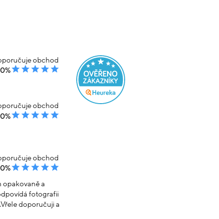
 s kamenem
Náušnice žluté zlato s kameny visací
1.3cm 1.95g
Skladem
% kód: SRPEN20
-20% kód: SRPEN20
6 407 Kč
7 569 Kč
6 055 Kč
em
Koupit s kódem
kód: 000990306137