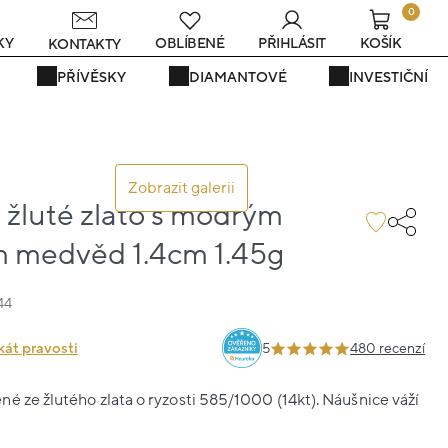
0
s
KY
OBLÍBENÉ
PŘIHLÁSIT
KOŠÍK
KONTAKTY
PŘÍVĚSKY
DIAMANTOVÉ
INVESTIČNÍ
Zobrazit galerii
 žluté zlato s modrým
 medvěd 1.4cm 1.45g
44
kát pravosti
5
480 recenzí
é ze žlutého zlata o ryzosti 585/1000 (14kt). Náušnice váží