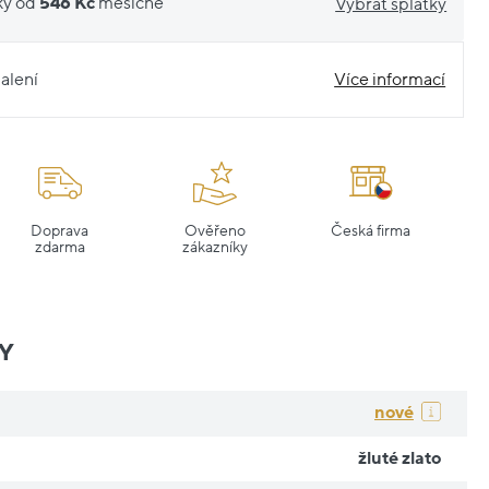
ky od
546 Kč
měsíčně
Vybrat splátky
alení
Více informací
Doprava
Ověřeno
Česká firma
zdarma
zákazníky
Y
nové
žluté zlato