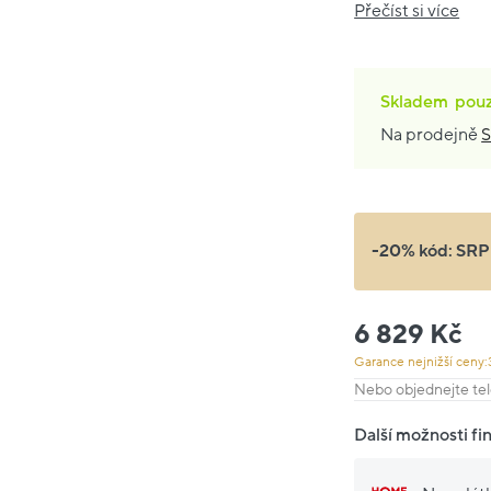
Přečíst si více
Skladem
pou
Na prodejně
S
-20% kód:
SRP
6 829 Kč
Garance nejnižší ceny:
Nebo objednejte tel
Další možnosti fi