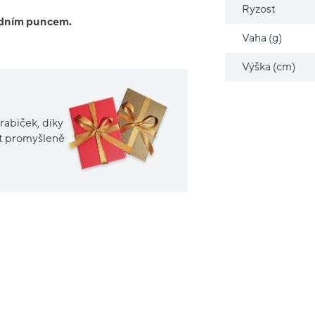
Ryzost
ředním puncem.
Vaha (g)
Výška (cm)
rabiček, díky
it promyšleně
Nové
sleva
20%