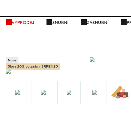
P
VÝPRODEJ
SNUBNÍ
ZÁSNUBNÍ
P
Nové
Sleva 20%
po zadání
SRPEN20