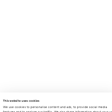
Odesláním formuláře souhlasíte se zpracováním osobních údajů za
účelem vyřízení vašeho dotazu.
Odeslat
This website uses cookies
We use cookies to personalise content and ads, to provide social media
features and to analyse our traffic. We also share information about your u