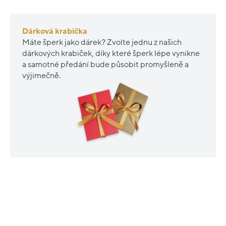
Dárková krabička
Máte šperk jako dárek? Zvolte jednu z našich
dárkových krabiček, díky které šperk lépe vynikne
a samotné předání bude působit promyšleně a
výjimečně.
Nové
Renovované
sleva
sleva
20%
20%