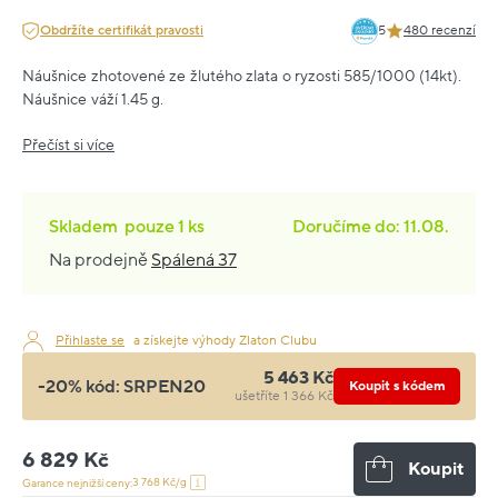
Obdržíte certifikát pravosti
5
480 recenzí
Náušnice zhotovené ze žlutého zlata o ryzosti 585/1000 (14kt).
Náušnice váží 1.45 g.
Přečíst si více
Skladem
pouze
1 ks
Doručíme do: 11.08.
Na prodejně
Spálená 37
Přihlaste se
a získejte výhody Zlaton Clubu
5 463 Kč
-20% kód:
SRPEN20
Koupit s kódem
ušetříte 1 366 Kč
6 829 Kč
Koupit
3 768 Kč/g
Garance nejnižší ceny: