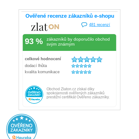
Ověřený zákazník
Doporučuje obchod
Přidáno před 1 dnem
100%
Výborný obchod, rychle a spolehlivě dodání.
Ověřený zákazník
Doporučuje obchod
Přidáno před 1 dnem
100%
Rychlé dodání Krásný šperk Přehlednost
Ověřený zákazník
Doporučuje obchod
Přidáno před 1 dnem
100%
Velmi krásné a kvalitní zboží.Nakupovala jsem opakovaně
a vždy s maximální spokojeností.Produkt vždy odpovídá
fotografii a vždy se zboží všem obdarovaným moc
líbilo.Vřele doporučuji a zcela jistě budu věrným
zákazníkem.