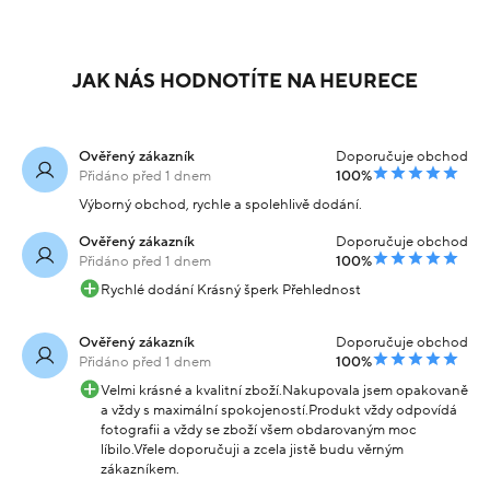
Náušnice žluté zlato
Náušnice žluté zlato
srdce pecky 1.85g
piercing se zirkonem
2.3cm 2.66g
8 719 Kč
8 459 Kč
Skladem
Skladem
-20% kód:
-20% kód:
6 975 Kč
6 767 Kč
SRPEN20
SRPEN20
Koupit s kódem
Koupit s kódem
kód: 001161011225
kód: R07012501732
JAK NÁS HODNOTÍTE NA HEURECE