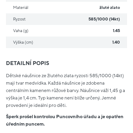
Materiál
žluté zlato
Ryzost
585/1000 (14kt)
Vaha (g)
1.45
Výška (cm)
1.40
DETAILNÍ POPIS
Dětské náušnice ze žlutého zlata ryzosti 585/1000 (14kt)
mají tvar medvídka. Každá náušnice je zdobena
centrálním kamenem růžové barvy. Náušnice váží 1,45 g a
výška je 1,4 cm. Typ kamene není blíže určený. Jemné
provedení je ideální pro děti.
Šperk prošel kontrolou Puncovního úřadu a je opatřen
úředním puncem.