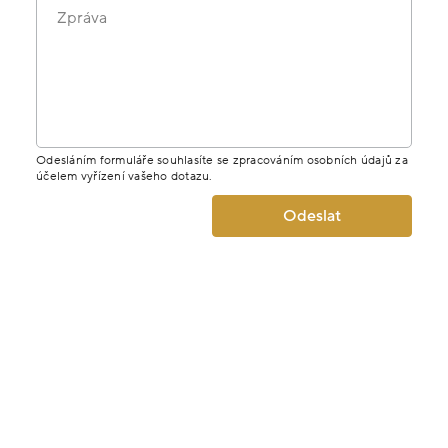
MÁTE DOTAZ K PRODUKTU? NAPIŠTE
NÁM.
Jméno
E-mail
Telefon
Zpráva