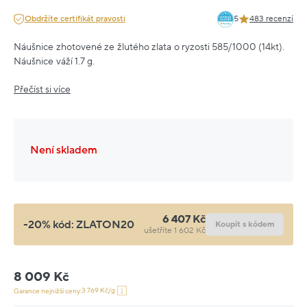
Obdržíte certifikát pravosti
5
483 recenzí
Náušnice zhotovené ze žlutého zlata o ryzosti 585/1000 (14kt).
Náušnice váží 1.7 g.
Přečíst si více
Není skladem
6 407 Kč
-20% kód:
ZLATON20
Koupit s kódem
ušetříte 1 602 Kč
8 009 Kč
3 769 Kč/g
Garance nejnižší ceny: