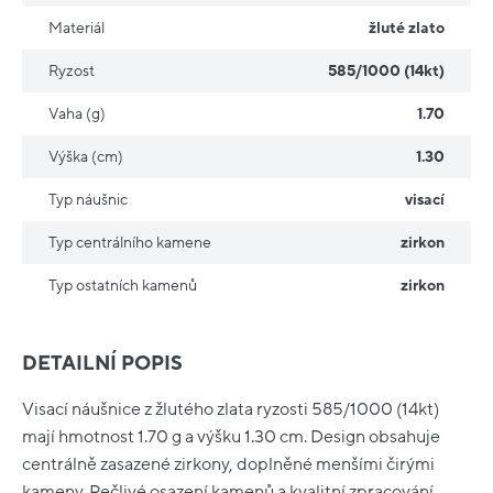
Materiál
žluté zlato
Ryzost
585/1000 (14kt)
Vaha (g)
1.70
Výška (cm)
1.30
Typ náušnic
visací
Typ centrálního kamene
zirkon
Typ ostatních kamenů
zirkon
DETAILNÍ POPIS
Visací náušnice z žlutého zlata ryzosti 585/1000 (14kt)
mají hmotnost 1.70 g a výšku 1.30 cm. Design obsahuje
centrálně zasazené zirkony, doplněné menšími čirými
kameny. Pečlivé osazení kamenů a kvalitní zpracování