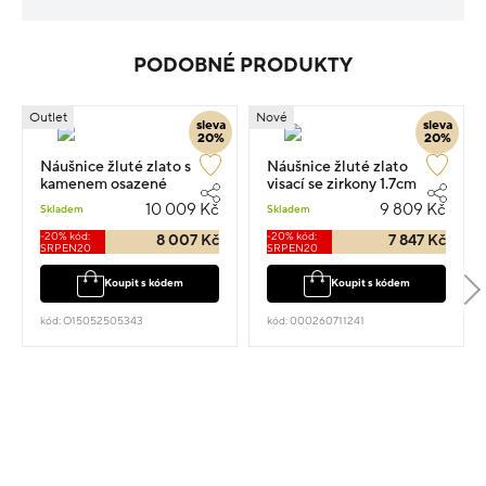
PODOBNÉ PRODUKTY
Outlet
Nové
sleva
sleva
20%
20%
Náušnice žluté zlato s
Náušnice žluté zlato
kamenem osazené
visací se zirkony 1.7cm
zirkony visací 1.2cm 2.65g
2.15g
10 009 Kč
9 809 Kč
Skladem
Skladem
-20% kód:
-20% kód:
8 007 Kč
7 847 Kč
SRPEN20
SRPEN20
Koupit s kódem
Koupit s kódem
kód: O15052505343
kód: 000260711241