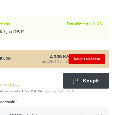
ze
1 ks
Doručíme do: 11.08.
8. října 769/14
4 335 Kč
EN20
Koupit s kódem
ušetříte 1 084 Kč
Koupit
3 770 Kč/g
efonicky:
+420 777 354 596
(po–pá 9:00–16:00)
nancování: