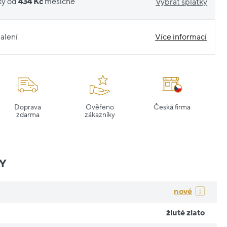
ky od
434 Kč
měsíčně
Vybrat splátky
alení
Více informací
Doprava
Ověřeno
Česká firma
zdarma
zákazníky
Y
nové
žluté zlato