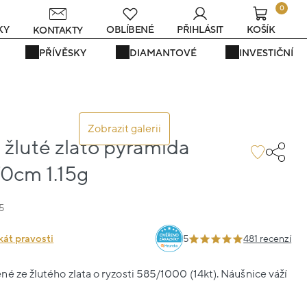
0
KY
OBLÍBENÉ
PŘIHLÁSIT
KOŠÍK
KONTAKTY
PŘÍVĚSKY
DIAMANTOVÉ
INVESTIČNÍ
Zobrazit galerii
žluté zlato pyramida
70cm 1.15g
5
kát pravosti
5
481 recenzí
é ze žlutého zlata o ryzosti 585/1000 (14kt). Náušnice váží