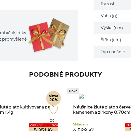
Ryzost
Vaha (g)
Výška (cm)
rabiček, díky
it promyšleně
Šířka (cm)
Typ náušnic
PODOBNÉ PRODUKTY
Nové
sleva
20%
uté zlato kultivovaná perla
Náušnice žluté zlato s čer
m 1.4g
kamenem a zirkony 0.70cm 
Skladem
-20% kód: SRPEN20
-20
5 351 Kč
6 599 Kč