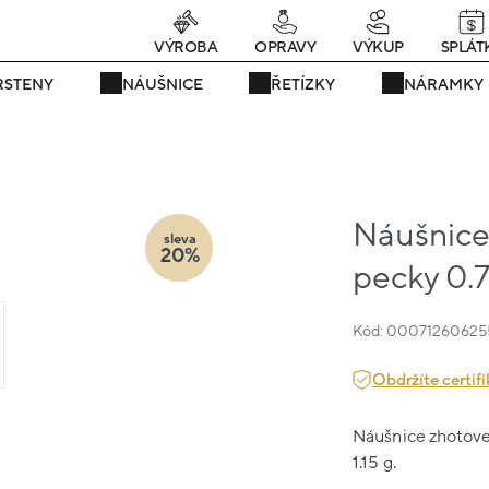
Právě teď! - 20 % na vše! Kód: SRPEN20
24 dní : 12h : 36m : 11s
VÝROBA
OPRAVY
VÝKUP
SPLÁT
RSTENY
NÁUŠNICE
ŘETÍZKY
NÁRAMKY
Náušnice 
sleva
20%
pecky 0.
Kód: 00071260625
Obdržíte certifi
Náušnice zhotoven
1.15 g.