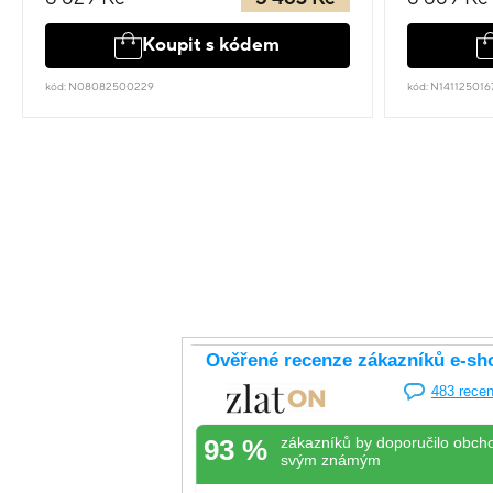
Koupit s kódem
kód: N08082500229
kód: N141125016