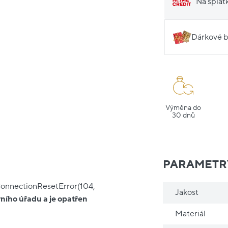
Na splát
Dárkové b
Výměna do
30 dnů
PARAMETR
ConnectionResetError(104,
Jakost
ního úřadu a je opatřen
Materiál