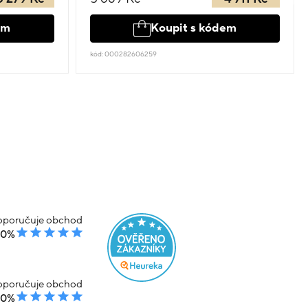
em
Koupit s kódem
kód: 000282606259
poručuje obchod
00%
poručuje obchod
00%