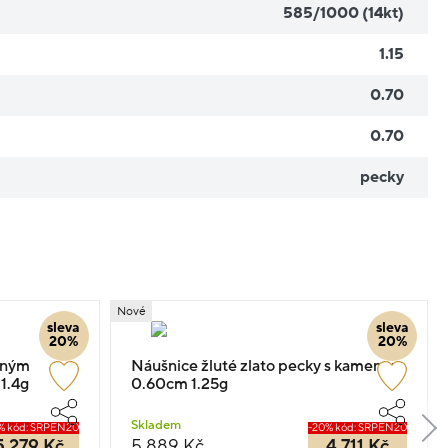
585/1000 (14kt)
1.15
0.70
0.70
pecky
Nové
sleva
sleva
20%
20%
veným
Náušnice žluté zlato pecky s kamenem
1.4g
0.60cm 1.25g
Skladem
% kód: SRPEN20
-20% kód: SRPEN20
5 279 Kč
5 889 Kč
4 711 Kč