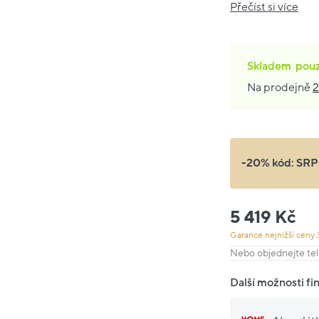
Přečíst si více
Skladem
pou
Na prodejně
2
-20% kód:
SRP
5 419 Kč
Garance nejnižší ceny:
Nebo objednejte tel
Další možnosti fi