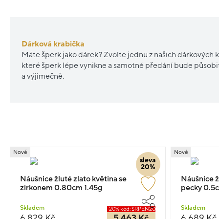
Dárková krabička
Máte šperk jako dárek? Zvolte jednu z našich dárkových k
které šperk lépe vynikne a samotné předání bude působ
a výjimečně.
Nové
Nové
sleva
20%
Náušnice žluté zlato květina se
Náušnice žl
zirkonem 0.80cm 1.45g
pecky 0.5c
Skladem
Skladem
-20% kód: SRPEN20
6 829 Kč
5 463 Kč
6 689 Kč