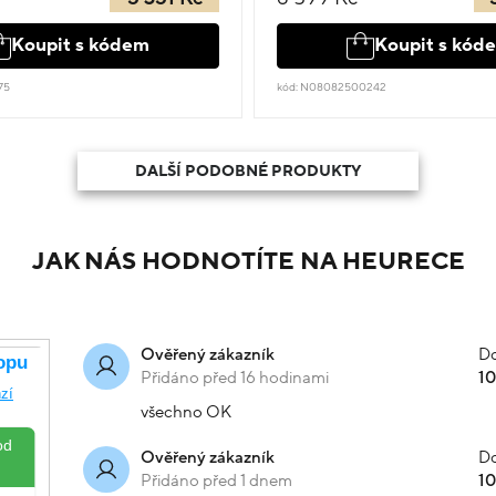
Koupit s kódem
Koupit s kód
75
kód: N08082500242
DALŠÍ PODOBNÉ PRODUKTY
JAK NÁS HODNOTÍTE NA HEURECE
Do
Ověřený zákazník
Přidáno před 16 hodinami
1
všechno OK
Do
Ověřený zákazník
Přidáno před 1 dnem
1