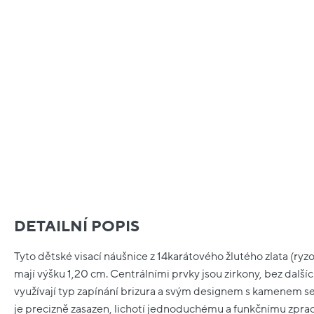
DETAILNÍ POPIS
Tyto dětské visací náušnice z 14karátového žlutého zlata (ry
mají výšku 1,20 cm. Centrálními prvky jsou zirkony, bez dal
využívají typ zapínání brizura a svým designem s kamenem se
je precizně zasazen, lichotí jednoduchému a funkčnímu zpra