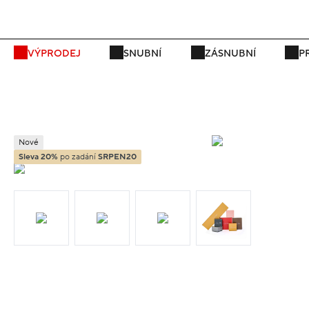
P
VÝPRODEJ
SNUBNÍ
ZÁSNUBNÍ
P
Nové
Sleva 20%
po zadání
SRPEN20