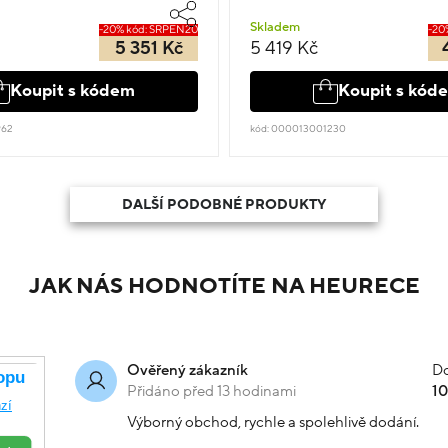
Skladem
-20% kód: SRPEN20
-20
5 351 Kč
5 419 Kč
Koupit s kódem
Koupit s kód
962
kód: 000013001230
DALŠÍ PODOBNÉ PRODUKTY
JAK NÁS HODNOTÍTE NA HEURECE
Do
Ověřený zákazník
Přidáno před 13 hodinami
1
Výborný obchod, rychle a spolehlivě dodání.