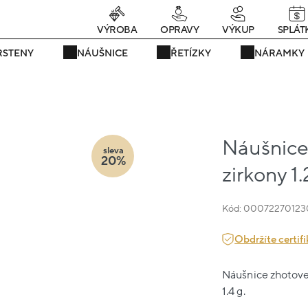
rávě teď! - 20 % na vše! Kód: SRPEN20
25 dní : 17h : 13m : 25s
VÝROBA
OPRAVY
VÝKUP
SPLÁT
RSTENY
NÁUŠNICE
ŘETÍZKY
NÁRAMKY
Náušnice 
sleva
20%
zirkony 1
Kód: 00072270123
Obdržíte certifi
Náušnice zhotoven
1.4 g.