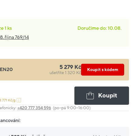
ze
1 ks
Doručíme do: 10.08.
8. října 769/14
5 279 Kč
EN20
Koupit s kódem
ušetříte 1 320 Kč
Koupit
3 771 Kč/g
efonicky:
+420 777 354 596
(po–pá 9:00–16:00)
nancování: