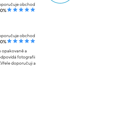
poručuje obchod
00%
poručuje obchod
00%
em opakovaně a
dpovídá fotografii
Vřele doporučuji a