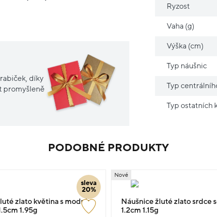
Ryzost
Vaha (g)
Výška (cm)
Typ náušnic
rabiček, díky
Typ centrální
it promyšleně
Typ ostatních
PODOBNÉ PRODUKTY
Nové
sleva
20%
luté zlato květina s modrým
Náušnice žluté zlato srdce s
.5cm 1.95g
1.2cm 1.15g