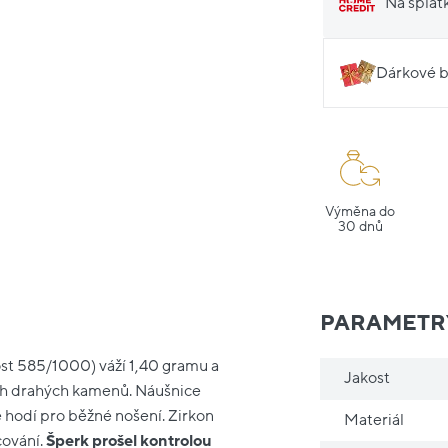
Na splát
Dárkové b
Výměna do
30 dnů
PARAMETR
zost 585/1000) váží 1,40 gramu a
Jakost
ších drahých kamenů. Náušnice
 hodí pro běžné nošení. Zirkon
Materiál
cování.
Šperk prošel kontrolou