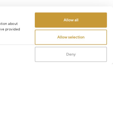
Allow all
ation about
u’ve provided
Allow selection
Deny