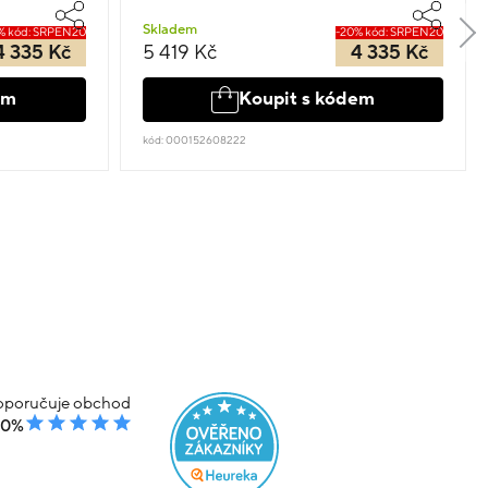
Skladem
% kód: SRPEN20
-20% kód: SRPEN20
4 335 Kč
5 419 Kč
4 335 Kč
em
Koupit s kódem
kód: 000152608222
poručuje obchod
00%