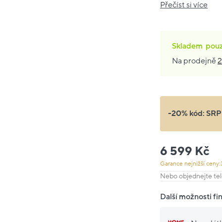
Přečíst si více
Skladem
pou
Na prodejně
2
-20% kód:
SRP
6 599 Kč
Garance nejnižší ceny:
Nebo objednejte tel
Další možnosti fi