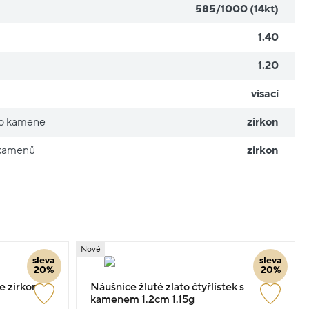
585/1000 (14kt)
1.40
1.20
visací
ho kamene
zirkon
 kamenů
zirkon
Nové
sleva
sleva
20%
20%
e zirkony
Náušnice žluté zlato čtyřlístek s
kamenem 1.2cm 1.15g