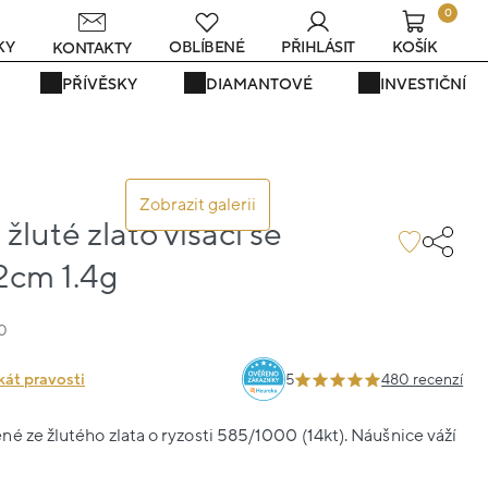
0
KY
OBLÍBENÉ
PŘIHLÁSIT
KOŠÍK
KONTAKTY
PŘÍVĚSKY
DIAMANTOVÉ
INVESTIČNÍ
Zobrazit galerii
žluté zlato visací se
.2cm 1.4g
0
kát pravosti
5
480 recenzí
é ze žlutého zlata o ryzosti 585/1000 (14kt). Náušnice váží