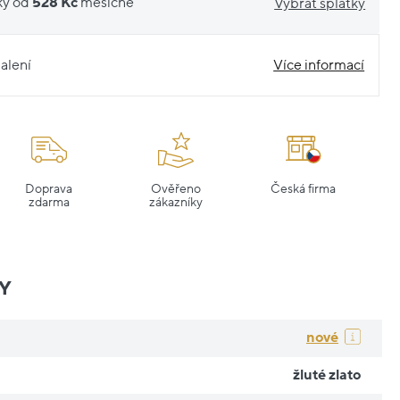
ky od
528 Kč
měsíčně
Vybrat splátky
alení
Více informací
Doprava
Ověřeno
Česká firma
zdarma
zákazníky
Y
nové
žluté zlato