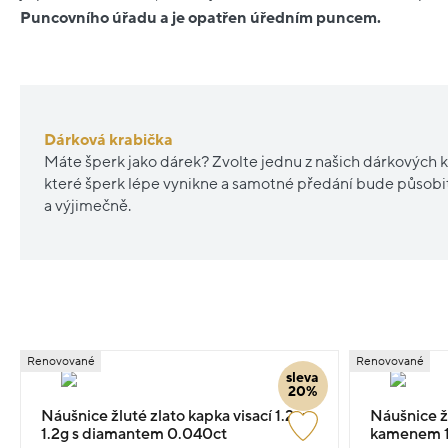
Puncovního úřadu a je opatřen úředním puncem.
Dárková krabička
Máte šperk jako dárek? Zvolte jednu z našich dárkových k
které šperk lépe vynikne a samotné předání bude působ
a výjimečně.
Renovované
Renovované
sleva
20%
Náušnice žluté zlato kapka visací 1.2cm
Náušnice ž
1.2g s diamantem 0.040ct
kamenem 1