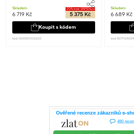
Skladem
Skladem
-20% kód: SRPEN20
6 719 Kč
5 375 Kč
6 689 Kč
Koupit s kódem
kód: 000501002220
kód: R27112400