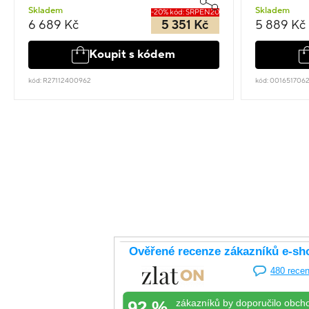
Skladem
Skladem
-20% kód: SRPEN20
6 689 Kč
5 351 Kč
5 889 Kč
Koupit s kódem
kód: R27112400962
kód: 001651706