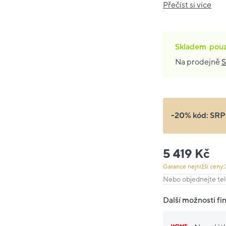
Přečíst si více
Skladem
pou
Na prodejně
S
-20% kód:
SRP
5 419 Kč
Garance nejnižší ceny:
Nebo objednejte tel
Další možnosti fi