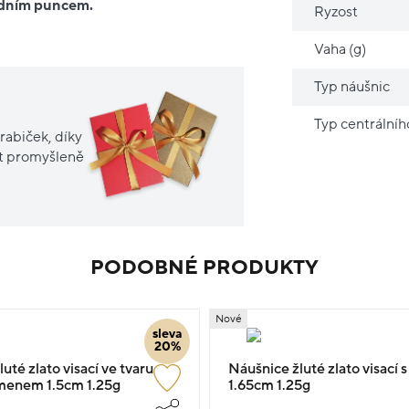
ředním puncem.
Ryzost
Vaha (g)
Typ náušnic
Typ centrální
rabiček, díky
it promyšleně
PODOBNÉ PRODUKTY
Nové
sleva
20%
uté zlato visací ve tvaru
Náušnice žluté zlato visací
menem 1.5cm 1.25g
1.65cm 1.25g