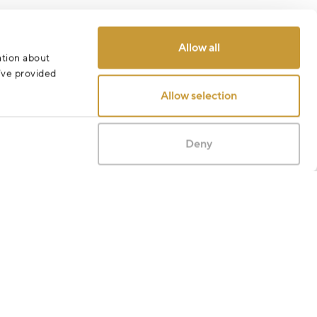
Allow all
ation about
u’ve provided
Allow selection
Deny