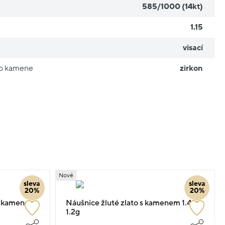
585/1000 (14kt)
1.15
visací
ho kamene
zirkon
Nové
sleva
sleva
20%
20%
 s kamenem
Náušnice žluté zlato s kamenem 1.4cm
1.2g