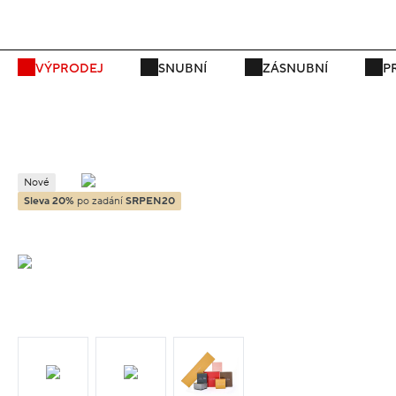
P
VÝPRODEJ
SNUBNÍ
ZÁSNUBNÍ
P
Nové
Sleva 20%
po zadání
SRPEN20