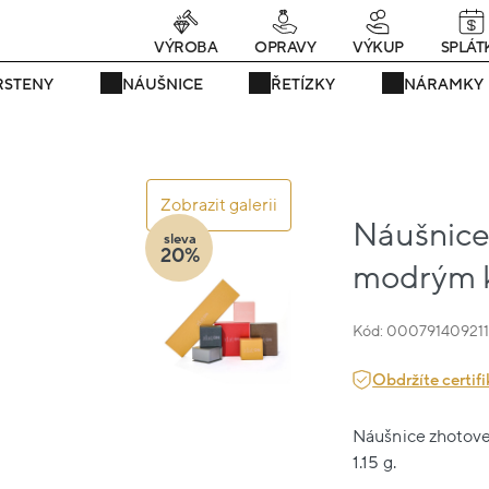
rávě teď! - 20 % na vše! Kód: SRPEN20
25 dní : 16h : 47m : 25
VÝROBA
OPRAVY
VÝKUP
SPLÁT
RSTENY
NÁUŠNICE
ŘETÍZKY
NÁRAMKY
Zobrazit galerii
Náušnice 
sleva
20%
modrým 
Kód: 00079140921
Obdržíte certifi
Náušnice zhotoven
1.15 g.