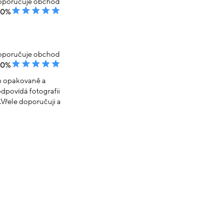
poručuje obchod
00%
poručuje obchod
00%
em opakovaně a
dpovídá fotografii
Vřele doporučuji a