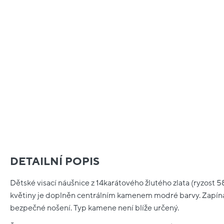
DETAILNÍ POPIS
Dětské visací náušnice z 14karátového žlutého zlata (ryzost 5
květiny je doplněn centrálním kamenem modré barvy. Zapínán
bezpečné nošení. Typ kamene není blíže určený.