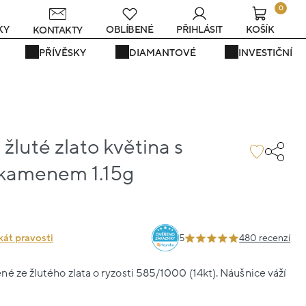
0
s
KY
OBLÍBENÉ
PŘIHLÁSIT
KOŠÍK
KONTAKTY
PŘÍVĚSKY
DIAMANTOVÉ
INVESTIČNÍ
žluté zlato květina s
kamenem 1.15g
1
kát pravosti
5
480 recenzí
é ze žlutého zlata o ryzosti 585/1000 (14kt). Náušnice váží