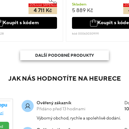
Skladem
-20% kód: SRPEN20
-20
4 711 Kč
5 889 Kč
Koupit s kódem
Koupit s kód
228
kód: 000630309191
DALŠÍ PODOBNÉ PRODUKTY
JAK NÁS HODNOTÍTE NA HEURECE
Do
Ověřený zákazník
Přidáno před 13 hodinami
1
Výborný obchod, rychle a spolehlivě dodání.