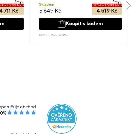
Skladem
% kód: SRPEN20
-20% kód: SRPEN20
4 711 Kč
5 649 Kč
4 519 Kč
em
Koupit s kódem
kód: 000690205242
poručuje obchod
00%