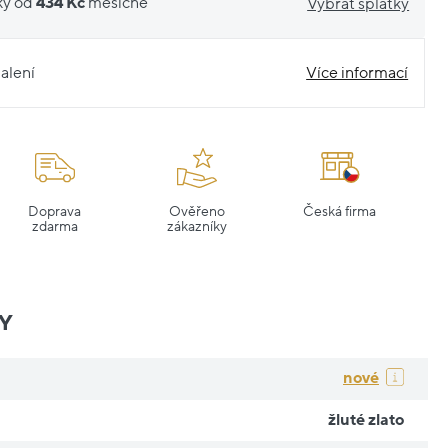
ky od
434 Kč
měsíčně
Vybrat splátky
alení
Více informací
Doprava
Ověřeno
Česká firma
zdarma
zákazníky
Y
nové
žluté zlato