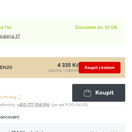
ze
1 ks
Doručíme do: 10.08.
pálená 37
4 335 Kč
EN20
Koupit s kódem
ušetříte 1 084 Kč
Koupit
3 770 Kč/g
efonicky:
+420 777 354 596
(po–pá 9:00–16:00)
nancování: