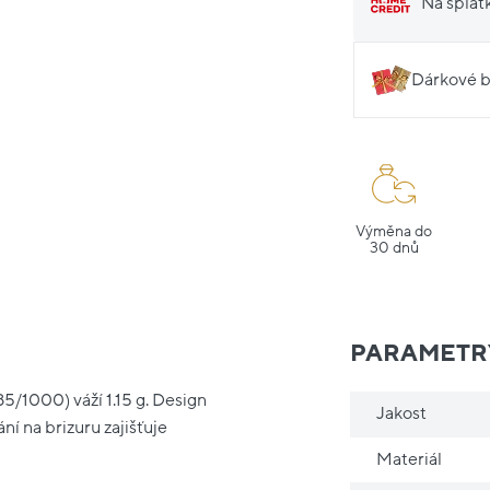
Na splát
Dárkové b
Výměna do
30 dnů
PARAMETR
85/1000) váží 1.15 g. Design
Jakost
í na brizuru zajišťuje
Materiál