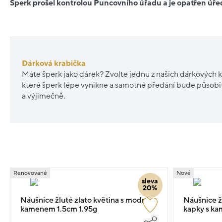
Šperk prošel kontrolou Puncovního úřadu a je opatřen ú
Dárková krabička
Máte šperk jako dárek? Zvolte jednu z našich dárkových k
které šperk lépe vynikne a samotné předání bude působ
a výjimečně.
Renovované
Nové
sleva
20%
Náušnice žluté zlato květina s modrým
Náušnice žl
kamenem 1.5cm 1.95g
kapky s ka