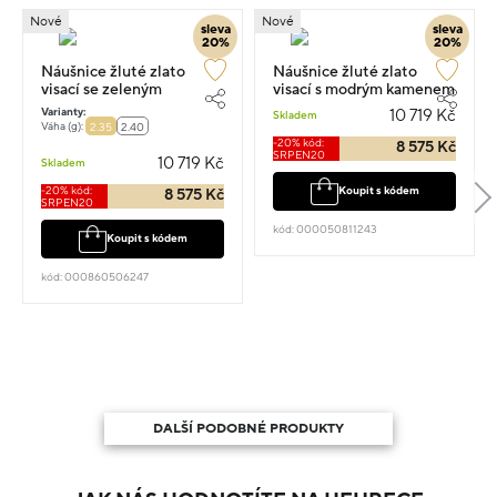
Nové
Nové
sleva
sleva
20%
20%
Náušnice žluté zlato
Náušnice žluté zlato
visací se zeleným
visací s modrým kamenem
kamenem 1.6cm 2.35g
1.5cm 2.35g
Varianty:
10 719 Kč
Skladem
Váha (g):
2.35
2.40
-20% kód:
8 575 Kč
SRPEN20
10 719 Kč
Skladem
-20% kód:
Koupit s kódem
8 575 Kč
SRPEN20
kód: 000050811243
Koupit s kódem
kód: 000860506247
DALŠÍ PODOBNÉ PRODUKTY