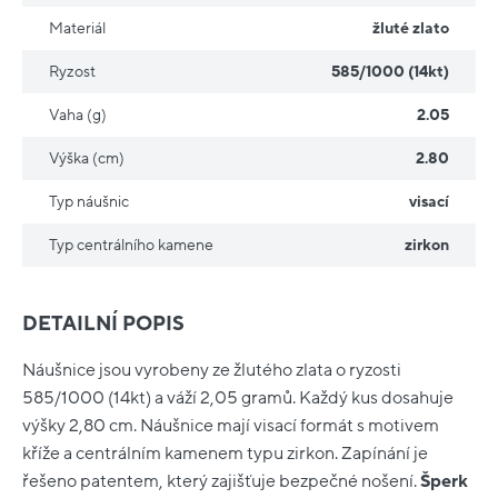
Materiál
žluté zlato
Ryzost
585/1000 (14kt)
Vaha (g)
2.05
Výška (cm)
2.80
Typ náušnic
visací
Typ centrálního kamene
zirkon
DETAILNÍ POPIS
Náušnice jsou vyrobeny ze žlutého zlata o ryzosti
585/1000 (14kt) a váží 2,05 gramů. Každý kus dosahuje
výšky 2,80 cm. Náušnice mají visací formát s motivem
kříže a centrálním kamenem typu zirkon. Zapínání je
řešeno patentem, který zajišťuje bezpečné nošení.
Šperk