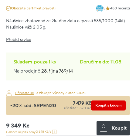
Obdržíte certifikát pravosti
5
480 recenzí
Náušnice zhotovené ze žlutého zlata o ryzosti 585/1000 (14kt).
Náušnice váží 2.05 g.
Přečíst si více
Skladem
pouze
1 ks
Doručíme do: 11.08.
Na prodejně
28. října 769/14
Přihlaste se
a získejte výhody Zlaton Clubu
7 479 Kč
-20% kód:
SRPEN20
Koupit s kódem
ušetříte 1 870 Kč
9 349 Kč
Koupit
3 648 Kč/g
Garance nejnižší ceny: