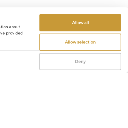
Allow all
ation about
u’ve provided
Allow selection
Deny