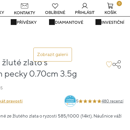
0
s
KY
OBLÍBENÉ
PŘIHLÁSIT
KOŠÍK
KONTAKTY
PŘÍVĚSKY
DIAMANTOVÉ
INVESTIČNÍ
Zobrazit galerii
žluté zlato s
pecky 0.70cm 3.5g
45
kát pravosti
5
480 recenzí
é ze žlutého zlata o ryzosti 585/1000 (14kt). Náušnice váží