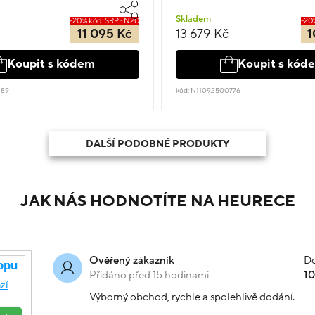
Skladem
-20% kód: SRPEN20
-20
11 095 Kč
13 679 Kč
1
Koupit s kódem
Koupit s kód
189
kód: N11092500776
DALŠÍ PODOBNÉ PRODUKTY
JAK NÁS HODNOTÍTE NA HEURECE
Do
Ověřený zákazník
Přidáno před 15 hodinami
1
Výborný obchod, rychle a spolehlivě dodání.