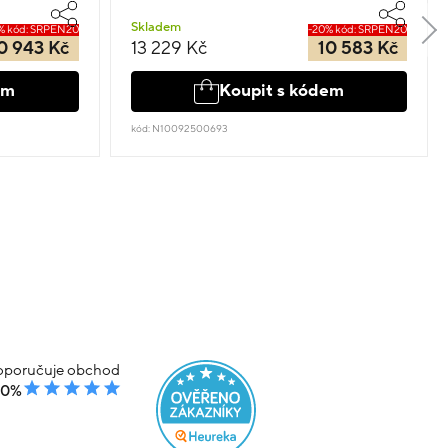
Skladem
% kód: SRPEN20
-20% kód: SRPEN20
0 943 Kč
13 229 Kč
10 583 Kč
em
Koupit s kódem
kód: N10092500693
poručuje obchod
00%