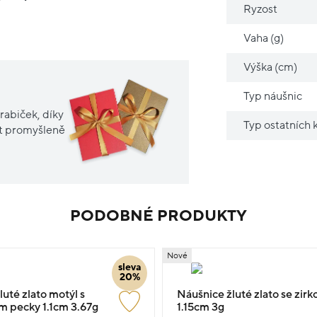
Ryzost
Vaha (g)
Výška (cm)
Typ náušnic
rabiček, díky
Typ ostatních
it promyšleně
PODOBNÉ PRODUKTY
Nové
sleva
20%
uté zlato motýl s
Náušnice žluté zlato se zir
 pecky 1.1cm 3.67g
1.15cm 3g