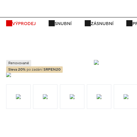
P
VÝPRODEJ
SNUBNÍ
ZÁSNUBNÍ
P
Renovované
Sleva 20%
po zadání
SRPEN20