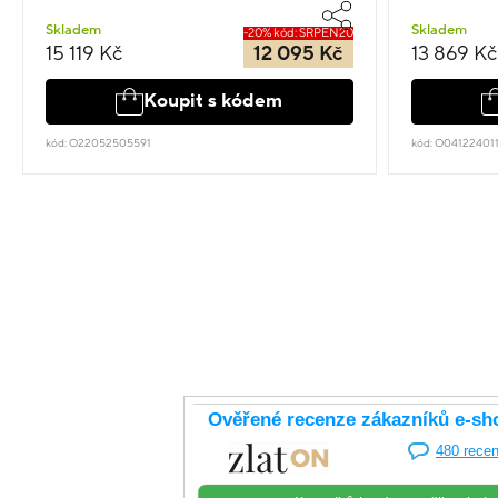
Skladem
Skladem
-20% kód: SRPEN20
15 119 Kč
12 095 Kč
13 869 Kč
Koupit s kódem
kód: O22052505591
kód: O04122401