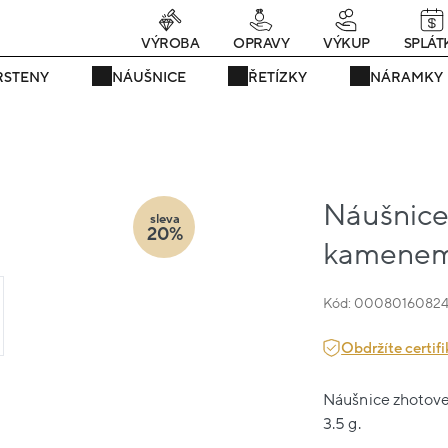
rávě teď! - 20 % na vše! Kód: SRPEN20
25 dní : 15h : 07m : 01
VÝROBA
OPRAVY
VÝKUP
SPLÁT
RSTENY
NÁUŠNICE
ŘETÍZKY
NÁRAMKY
Náušnice 
sleva
20%
kamenem 
Kód: 0008016082
Obdržíte certifi
Náušnice zhotoven
3.5 g.