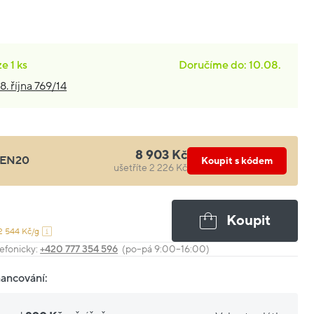
ze
1 ks
Doručíme do: 10.08.
8. října 769/14
8 903 Kč
EN20
Koupit s kódem
ušetříte 2 226 Kč
Koupit
2 544 Kč/g
efonicky:
+420 777 354 596
(po–pá 9:00–16:00)
nancování: