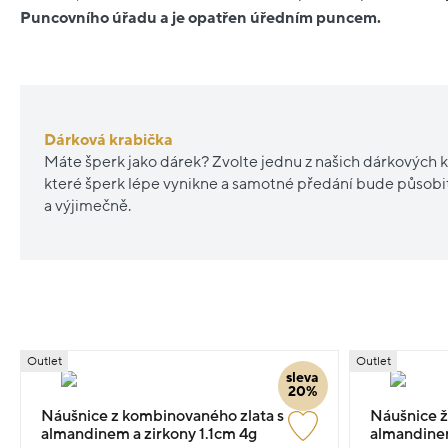
Puncovního úřadu a je opatřen úředním puncem.
Dárková krabička
Máte šperk jako dárek? Zvolte jednu z našich dárkových k
které šperk lépe vynikne a samotné předání bude působ
a výjimečně.
Outlet
Outlet
sleva
20%
Náušnice z kombinovaného zlata s
Náušnice žl
almandinem a zirkony 1.1cm 4g
almandinem