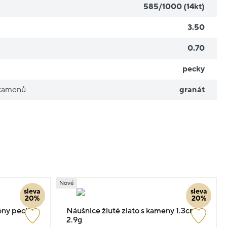
585/1000 (14kt)
3.50
0.70
pecky
 kamenů
granát
Nové
sleva
sleva
20%
20%
kony pecky
Náušnice žluté zlato s kameny 1.3cm
2.9g