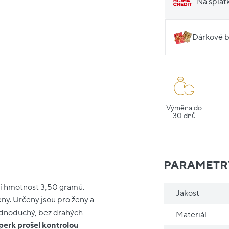
Na splát
Dárkové b
Výměna do
30 dnů
PARAMETR
jí hmotnost 3,50 gramů.
Jakost
y. Určeny jsou pro ženy a
jednoduchý, bez drahých
Materiál
perk prošel kontrolou