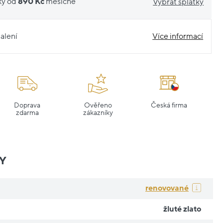
ky od
890 Kč
měsíčně
Vybrat splátky
alení
Více informací
Doprava
Ověřeno
Česká firma
zdarma
zákazníky
Y
renovované
žluté zlato