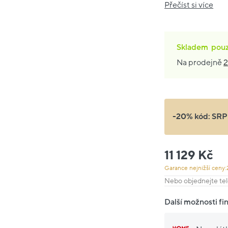
Přečíst si více
Skladem
pou
Na prodejně
2
-20% kód:
SRP
11 129 Kč
Garance nejnižší ceny:
Nebo objednejte tel
Další možnosti fi