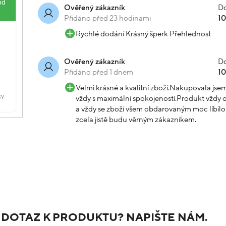
Do
Ověřený zákazník
Přidáno před 23 hodinami
1
Rychlé dodání Krásný šperk Přehlednost
Do
Ověřený zákazník
Přidáno před 1 dnem
1
Velmi krásné a kvalitní zboží.Nakupovala js
vždy s maximální spokojeností.Produkt vždy o
a vždy se zboží všem obdarovaným moc líbilo.
zcela jistě budu věrným zákazníkem.
 DOTAZ K PRODUKTU? NAPIŠTE NÁM.