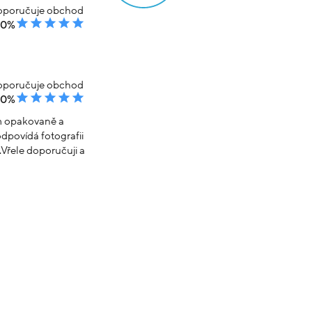
poručuje obchod
00%
poručuje obchod
00%
em opakovaně a
dpovídá fotografii
Vřele doporučuji a