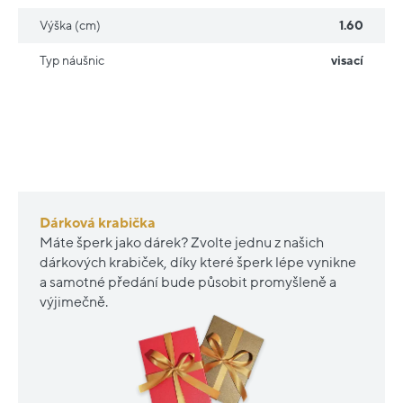
Výška (cm)
1.60
Typ náušnic
visací
Dárková krabička
Máte šperk jako dárek? Zvolte jednu z našich
dárkových krabiček, díky které šperk lépe vynikne
a samotné předání bude působit promyšleně a
výjimečně.