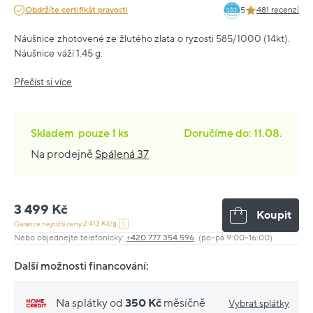
Obdržíte certifikát pravosti
5
481 recenzí
Náušnice zhotovené ze žlutého zlata o ryzosti 585/1000 (14kt).
Náušnice váží 1.45 g.
Přečíst si více
Skladem
pouze
1 ks
Doručíme do: 11.08.
Na prodejně
Spálená 37
3 499 Kč
Koupit
2 413 Kč/g
Garance nejnižší ceny:
Nebo objednejte telefonicky:
+420 777 354 596
(po–pá 9:00–16:00)
Další možnosti financování:
Na splátky od
350 Kč
měsíčně
Vybrat splátky