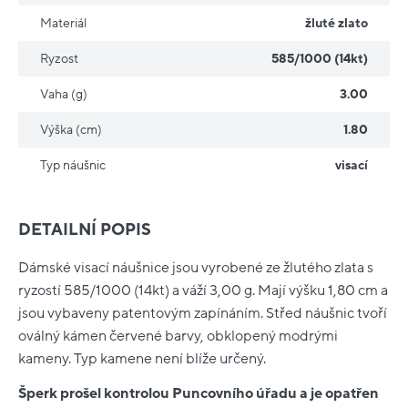
Materiál
žluté zlato
Ryzost
585/1000 (14kt)
Vaha (g)
3.00
Výška (cm)
1.80
Typ náušnic
visací
DETAILNÍ POPIS
Dámské visací náušnice jsou vyrobené ze žlutého zlata s
ryzostí 585/1000 (14kt) a váží 3,00 g. Mají výšku 1,80 cm a
jsou vybaveny patentovým zapínáním. Střed náušnic tvoří
oválný kámen červené barvy, obklopený modrými
kameny. Typ kamene není blíže určený.
Šperk prošel kontrolou Puncovního úřadu a je opatřen