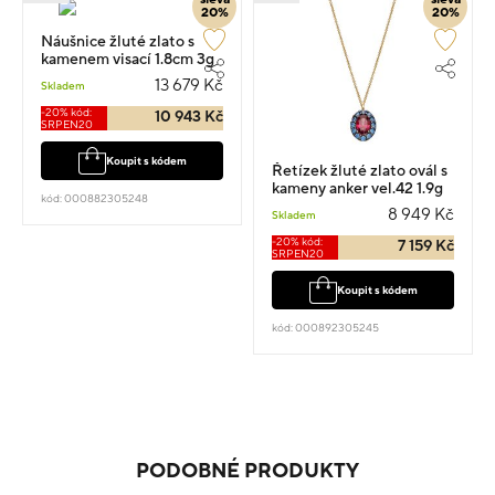
20%
20%
Náušnice žluté zlato s
kamenem visací 1.8cm 3g
13 679 Kč
Skladem
-20% kód:
10 943 Kč
SRPEN20
Koupit s kódem
Řetízek žluté zlato ovál s
kameny anker vel.42 1.9g
kód: 000882305248
8 949 Kč
Skladem
-20% kód:
7 159 Kč
SRPEN20
Koupit s kódem
kód: 000892305245
PODOBNÉ PRODUKTY