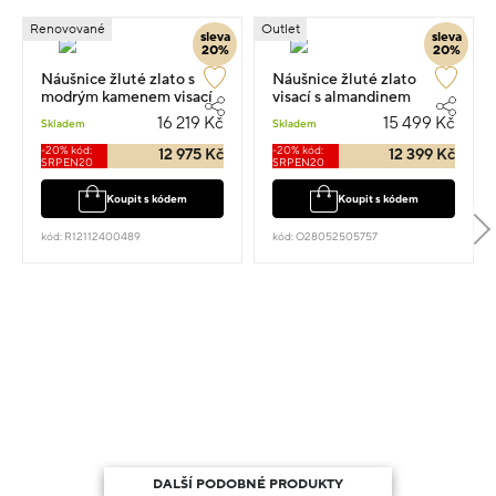
Renovované
Outlet
sleva
sleva
20%
20%
Náušnice žluté zlato s
Náušnice žluté zlato
modrým kamenem visací
visací s almandinem
5.1g 2.7cm
osazené zirkony 2cm 4.1g
16 219 Kč
15 499 Kč
Skladem
Skladem
-20% kód:
-20% kód:
12 975 Kč
12 399 Kč
SRPEN20
SRPEN20
Koupit s kódem
Koupit s kódem
kód: R12112400489
kód: O28052505757
DALŠÍ PODOBNÉ PRODUKTY