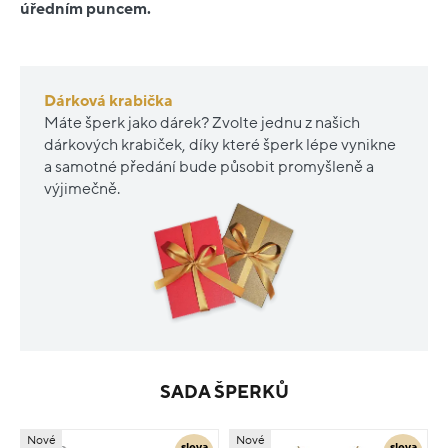
úředním puncem.
Dárková krabička
Máte šperk jako dárek? Zvolte jednu z našich
dárkových krabiček, díky které šperk lépe vynikne
a samotné předání bude působit promyšleně a
výjimečně.
SADA ŠPERKŮ
Nové
Nové
sleva
sleva