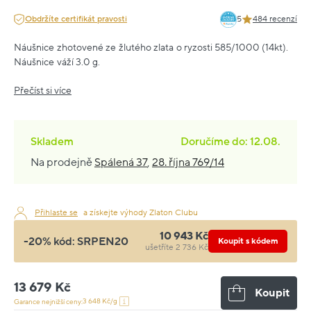
Obdržíte certifikát pravosti
5
484 recenzí
Náušnice zhotovené ze žlutého zlata o ryzosti 585/1000 (14kt).
Náušnice váží 3.0 g.
Přečíst si více
Skladem
Doručíme do: 12.08.
Na prodejně
Spálená 37
,
28. října 769/14
Přihlaste se
a získejte výhody Zlaton Clubu
10 943 Kč
-20% kód:
SRPEN20
Koupit s kódem
ušetříte 2 736 Kč
13 679 Kč
Koupit
3 648 Kč/g
Garance nejnižší ceny: