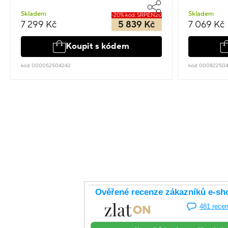
Skladem
Skladem
-20% kód: SRPEN20
7 299 Kč
5 839 Kč
7 069 Kč
Koupit s kódem
kód: 000052504242
kód: 00082250