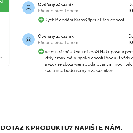
Do
Ověřený zákazník
Přidáno před 1 dnem
1
Rychlé dodání Krásný šperk Přehlednost
Do
Ověřený zákazník
Přidáno před 1 dnem
1
Velmi krásné a kvalitní zboží.Nakupovala js
vždy s maximální spokojeností.Produkt vždy o
a vždy se zboží všem obdarovaným moc líbilo.
zcela jistě budu věrným zákazníkem.
 DOTAZ K PRODUKTU? NAPIŠTE NÁM.