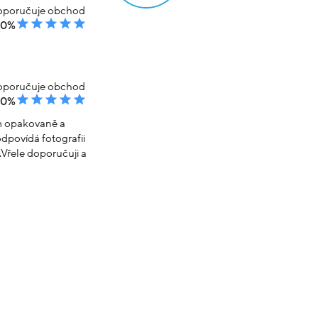
poručuje obchod
00%
poručuje obchod
00%
em opakovaně a
dpovídá fotografii
Vřele doporučuji a