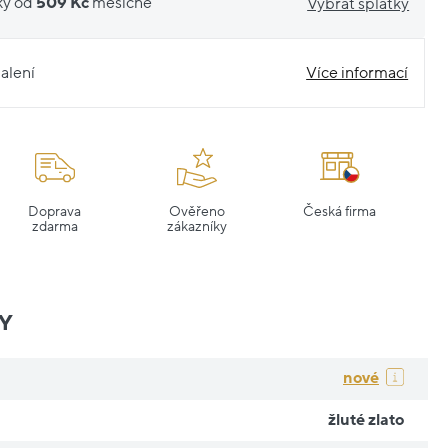
ky od
509 Kč
měsíčně
Vybrat splátky
alení
Více informací
Doprava
Ověřeno
Česká firma
zdarma
zákazníky
Y
nové
žluté zlato