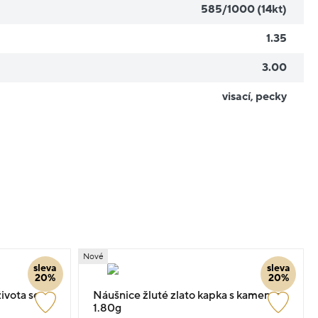
585/1000 (14kt)
1.35
3.00
visací
,
pecky
Nové
sleva
sleva
20%
20%
ivota se
Náušnice žluté zlato kapka s kamenem
1.80g