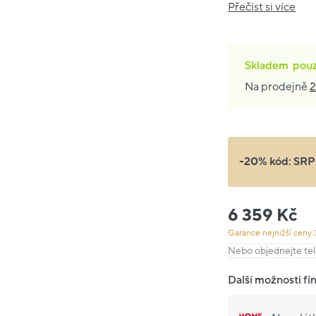
Přečíst si více
Skladem
pou
Na prodejně
2
-20% kód:
SRP
6 359 Kč
Garance nejnižší ceny:
Nebo objednejte tel
Další možnosti fi