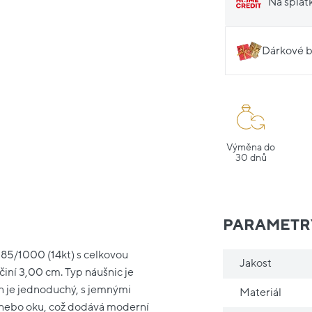
Na splát
Dárkové b
Výměna do
30 dnů
PARAMETR
 585/1000 (14kt) s celkovou
Jakost
iní 3,00 cm. Typ náušnic je
n je jednoduchý, s jemnými
Materiál
n nebo oku, což dodává moderní