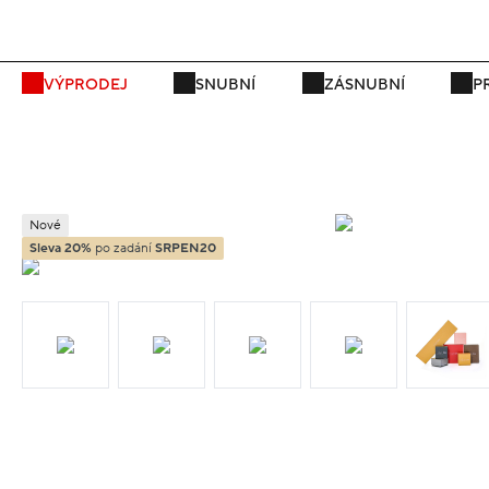
P
VÝPRODEJ
SNUBNÍ
ZÁSNUBNÍ
P
Nové
Sleva 20%
po zadání
SRPEN20