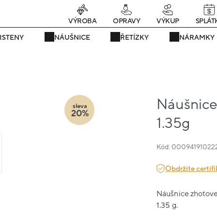
rávě teď! - 20 % na vše! Kód: SRPEN20
25 dní : 5h : 00m : 37s
VÝROBA
OPRAVY
VÝKUP
SPLÁT
RSTENY
NÁUŠNICE
ŘETÍZKY
NÁRAMKY
Náušnice 
sleva
20%
1.35g
Kód: 00094191022
Obdržíte certifi
Náušnice zhotoven
1.35 g.