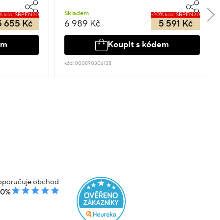
Skladem
% kód: SRPEN20
-20% kód: SRPEN20
5 655 Kč
6 989 Kč
5 591 Kč
em
Koupit s kódem
kód: 000890306138
poručuje obchod
00%