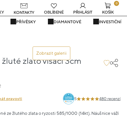
0
KY
OBLÍBENÉ
PŘIHLÁSIT
KOŠÍK
KONTAKTY
PŘÍVĚSKY
DIAMANTOVÉ
INVESTIČNÍ
Zobrazit galerii
žluté zlato visací 3cm
2
kát pravosti
5
480 recenzí
é ze žlutého zlata o ryzosti 585/1000 (14kt). Náušnice váží