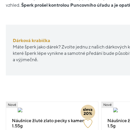
vzhled.
Šperk prošel kontrolou Puncovního úřadu a je opa
Dárková krabička
Máte šperk jako dárek? Zvolte jednu z našich dárkových k
které šperk lépe vynikne a samotné předání bude působ
a výjimečně.
Nové
Nové
sleva
20%
Náušnice žluté zlato pecky s kameny
Náušnice ž
1.55g
1.5g