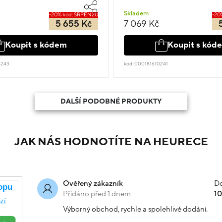
Skladem
-20% kód: SRPEN20
-20
5 655 Kč
7 069 Kč
Koupit s kódem
Koupit s kód
4243
kód: 000181610241
DALŠÍ PODOBNÉ PRODUKTY
JAK NÁS HODNOTÍTE NA HEURECE
Do
Ověřený zákazník
Přidáno před 1 dnem
1
Výborný obchod, rychle a spolehlivě dodání.