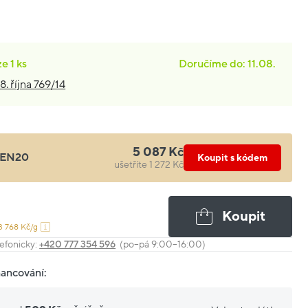
ze
1 ks
Doručíme do: 11.08.
8. října 769/14
5 087 Kč
EN20
Koupit s kódem
ušetříte 1 272 Kč
Koupit
3 768 Kč/g
efonicky:
+420 777 354 596
(po–pá 9:00–16:00)
nancování: