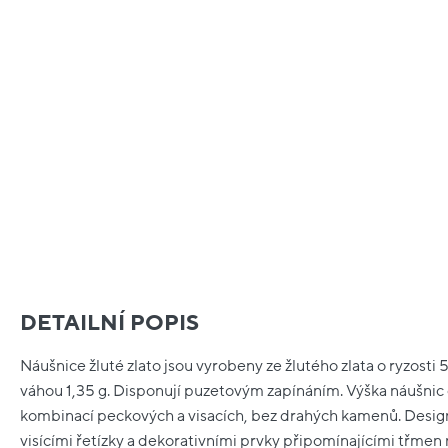
DETAILNÍ POPIS
Náušnice žluté zlato jsou vyrobeny ze žlutého zlata o ryzosti
váhou 1,35 g. Disponují puzetovým zapínáním. Výška náušnic č
kombinací peckových a visacích, bez drahých kamenů. Desig
visícími řetízky a dekorativními prvky připomínajícími třme