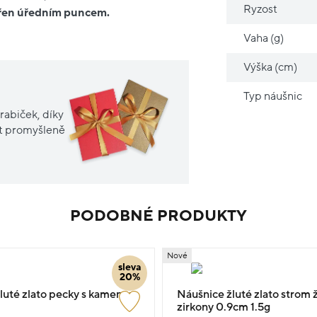
Ryzost
třen úředním puncem.
Vaha (g)
Výška (cm)
Typ náušnic
rabiček, díky
it promyšleně
PODOBNÉ PRODUKTY
Nové
sleva
20%
luté zlato pecky s kamenem
Náušnice žluté zlato strom ž
zirkony 0.9cm 1.5g