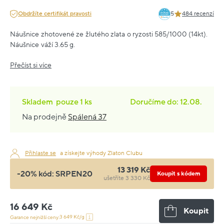
Obdržíte certifikát pravosti
5
484 recenzí
Náušnice zhotovené ze žlutého zlata o ryzosti 585/1000 (14kt).
Náušnice váží 3.65 g.
Přečíst si více
Skladem
pouze
1 ks
Doručíme do: 12.08.
Na prodejně
Spálená 37
Přihlaste se
a získejte výhody Zlaton Clubu
13 319 Kč
-20% kód:
SRPEN20
Koupit s kódem
ušetříte 3 330 Kč
16 649 Kč
Koupit
3 649 Kč/g
Garance nejnižší ceny: