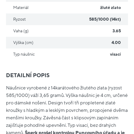
Materiál
žluté zlato
Ryzost
585/1000 (14kt)
Vaha (g)
3.65
Výška (cm)
4.00
Typ náušnic
visací
DETAILNÍ POPIS
Náušnice vyrobené z 14karátového žlutého zlata (ryzost
585/1000) váží 3,65 gramů. Výška náušnic je 4 cm, určené
pro dámské nošení. Design tvoří tři propletené zlaté
kroužky s hladkým a lesklým povrchem, propojené dvěma
menšími kroužky. Závěsná část s klipsovým zapínáním
zajišťuje pohodlné upevnění. Typ visací, bez drahých
kamenů.
Šperk prošel kontrolou Puncovního úřadu a je