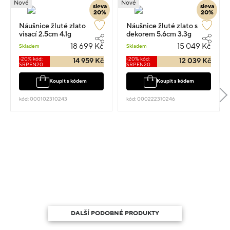
Nové
Nové
sleva
sleva
20%
20%
Náušnice žluté zlato
Náušnice žluté zlato s
visací 2.5cm 4.1g
dekorem 5.6cm 3.3g
18 699 Kč
15 049 Kč
Skladem
Skladem
-20% kód:
-20% kód:
14 959 Kč
12 039 Kč
SRPEN20
SRPEN20
Koupit s kódem
Koupit s kódem
kód: 000102310243
kód: 000222310246
DALŠÍ PODOBNÉ PRODUKTY