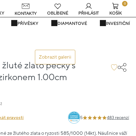
0
KY
OBLÍBENÉ
PŘIHLÁSIT
KOŠÍK
KONTAKTY
PŘÍVĚSKY
DIAMANTOVÉ
INVESTIČNÍ
Zobrazit galerii
žluté zlato pecky s
zirkonem 1.00cm
1
kát pravosti
5
483 recenzí
é ze žlutého zlata o ryzosti 585/1000 (14kt). Náušnice váží