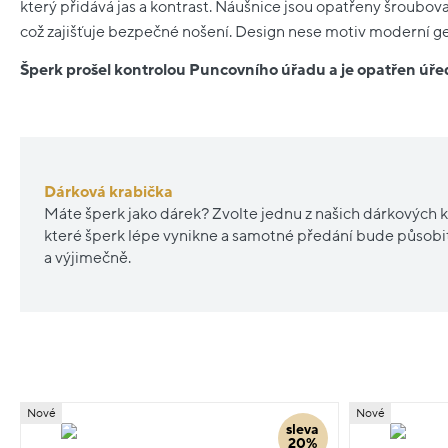
který přidává jas a kontrast. Náušnice jsou opatřeny šroubo
což zajišťuje bezpečné nošení. Design nese motiv moderní g
Šperk prošel kontrolou Puncovního úřadu a je opatřen ú
Dárková krabička
Máte šperk jako dárek? Zvolte jednu z našich dárkových k
které šperk lépe vynikne a samotné předání bude působ
a výjimečně.
Nové
Nové
sleva
20%