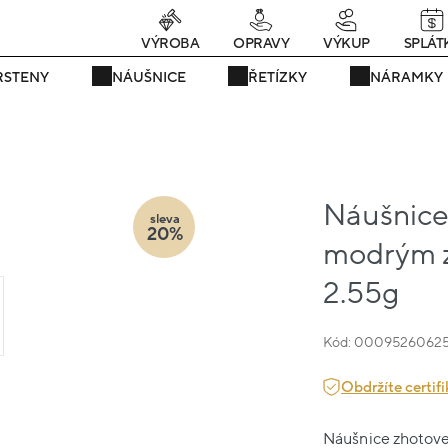
rávě teď! - 20 % na vše! Kód: SRPEN20
23 dní : 3h : 56m : 55s
VÝROBA
OPRAVY
VÝKUP
SPLÁT
RSTENY
NÁUŠNICE
ŘETÍZKY
NÁRAMKY
Náušnice 
sleva
20%
modrým 
2.55g
Kód: 00095260625
Obdržíte certifi
Náušnice zhotoven