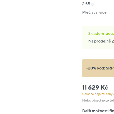
2.55 g.
Přečíst si více
Skladem
pou
Na prodejně
2
-20% kód:
SRP
11 629 Kč
Garance nejnižší ceny:
Nebo objednejte tel
Další možnosti fi