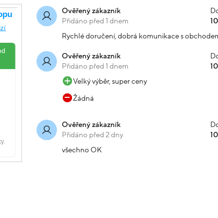
Do
Ověřený zákazník
Přidáno před 1 dnem
1
Rychlé doručení, dobrá komunikace s obchode
Do
Ověřený zákazník
Přidáno před 1 dnem
1
Velký výběr, super ceny
Žádná
Do
Ověřený zákazník
Přidáno před 2 dny
1
všechno OK