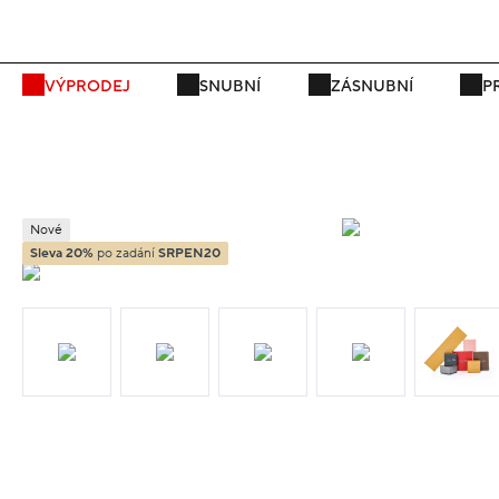
P
VÝPRODEJ
SNUBNÍ
ZÁSNUBNÍ
P
Nové
Sleva 20%
po zadání
SRPEN20