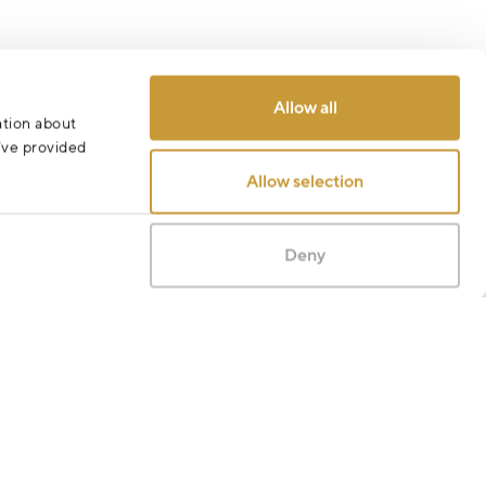
Allow all
ation about
u’ve provided
Allow selection
Deny