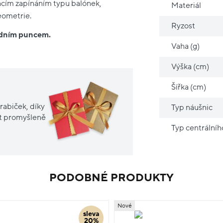
vacím zapínáním typu balónek,
Materiál
eometrie.
Ryzost
ředním puncem.
Vaha (g)
Výška (cm)
Šířka (cm)
rabiček, díky
Typ náušnic
it promyšleně
Typ centrální
PODOBNÉ PRODUKTY
Nové
sleva
20%