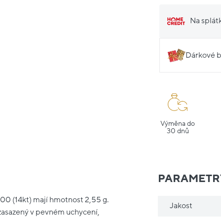
Na splát
Dárkové b
Výměna do
30 dnů
PARAMETR
00 (14kt) mají hmotnost 2,55 g.
Jakost
, zasazený v pevném uchycení,