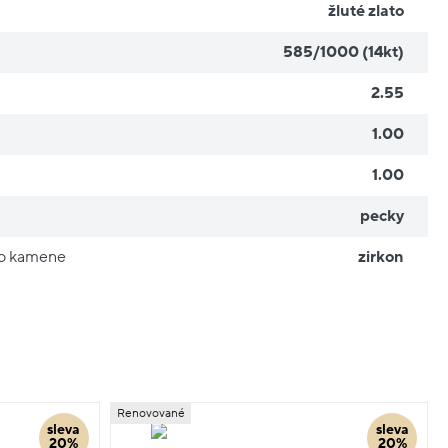
žluté zlato
585/1000 (14kt)
2.55
1.00
1.00
pecky
ho kamene
zirkon
Renovované
sleva
sleva
20%
20%