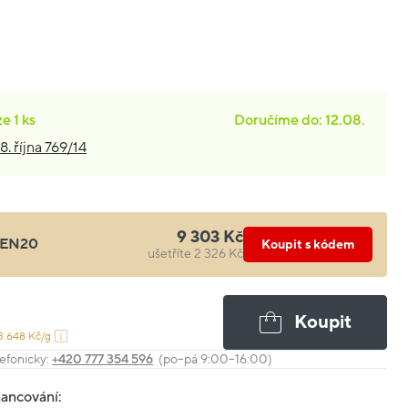
ze
1 ks
Doručíme do: 12.08.
8. října 769/14
9 303 Kč
EN20
Koupit s kódem
ušetříte 2 326 Kč
Koupit
3 648 Kč/g
efonicky:
+420 777 354 596
(po–pá 9:00–16:00)
nancování: