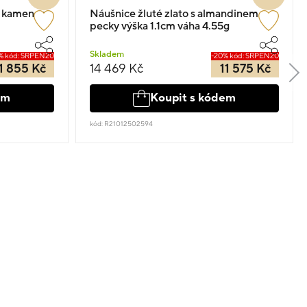
 s kamenem
Náušnice žluté zlato s almandinem
pecky výška 1.1cm váha 4.55g
Skladem
% kód: SRPEN20
-20% kód: SRPEN20
1 855 Kč
14 469 Kč
11 575 Kč
em
Koupit s kódem
kód: R21012502594