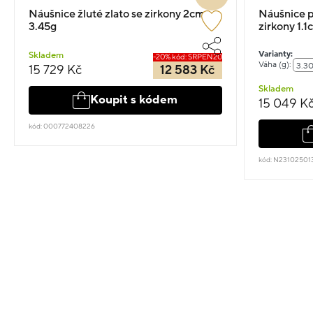
Náušnice žluté zlato se zirkony 2cm
Náušnice p
3.45g
zirkony 1.1
Varianty:
Skladem
-20% kód: SRPEN20
Váha (g):
3.3
15 729 Kč
12 583 Kč
Skladem
Koupit s kódem
15 049 K
kód: 000772408226
kód: N23102501