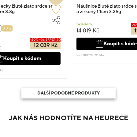
ecky žluté zlato srdce se
Náušnice žluté zlato srdce
cm 3.3g
a zirkony 1.1cm 3.25g
Skladem
-20
0
3.30
14 819 Kč
1
-20% kód: SRPEN20
Koupit s kód
č
12 039 Kč
kód: 000210711246
Koupit s kódem
332
DALŠÍ PODOBNÉ PRODUKTY
JAK NÁS HODNOTÍTE NA HEURECE