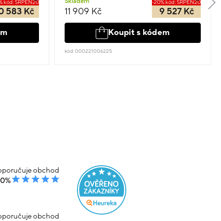
Skladem
% kód: SRPEN20
-20% kód: SRPEN20
0 583 Kč
11 909 Kč
9 527 Kč
em
Koupit s kódem
kód: 000221006225
poručuje obchod
00%
poručuje obchod