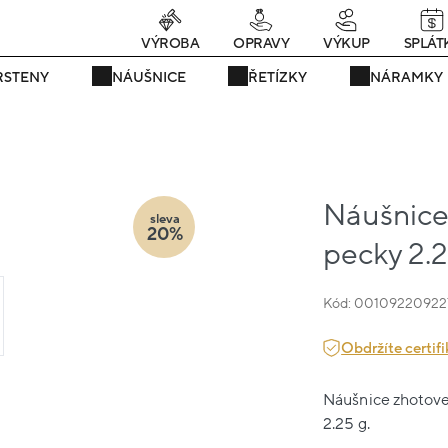
rávě teď! - 20 % na vše! Kód: SRPEN20
25 dní : 9h : 02m : 38s
VÝROBA
OPRAVY
VÝKUP
SPLÁT
RSTENY
NÁUŠNICE
ŘETÍZKY
NÁRAMKY
Náušnice 
sleva
20%
pecky 2.
Kód: 00109220922
Obdržíte certifi
Náušnice zhotoven
2.25 g.