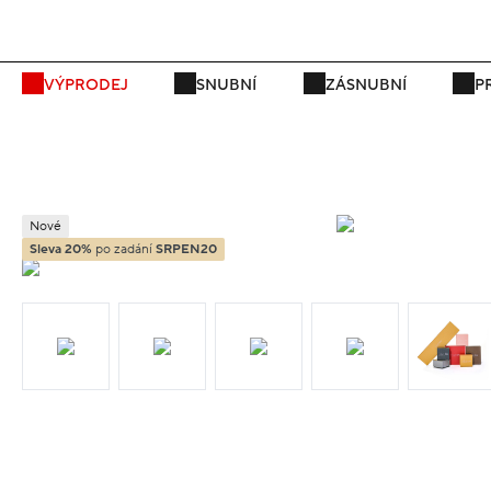
P
VÝPRODEJ
SNUBNÍ
ZÁSNUBNÍ
P
Nové
Sleva 20%
po zadání
SRPEN20