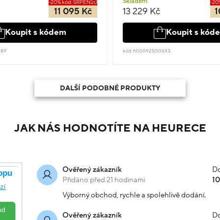
Skladem
-20% kód: SRPEN20
-20
11 095 Kč
13 229 Kč
1
Koupit s kódem
Koupit s kód
189
kód: N10092500693
DALŠÍ PODOBNÉ PRODUKTY
JAK NÁS HODNOTÍTE NA HEURECE
Do
Ověřený zákazník
Přidáno před 21 hodinami
1
Výborný obchod, rychle a spolehlivě dodání.
Do
Ověřený zákazník