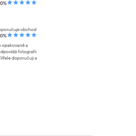
00%
poručuje obchod
00%
em opakovaně a
dpovídá fotografii
Vřele doporučuji a