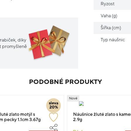
Ryzost
Vaha (g)
Šířka (cm)
Typ náušnic
rabiček, díky
it promyšleně
PODOBNÉ PRODUKTY
Nové
sleva
20%
uté zlato motýl s
Náušnice žluté zlato s kam
 pecky 1.1cm 3.67g
2.9g