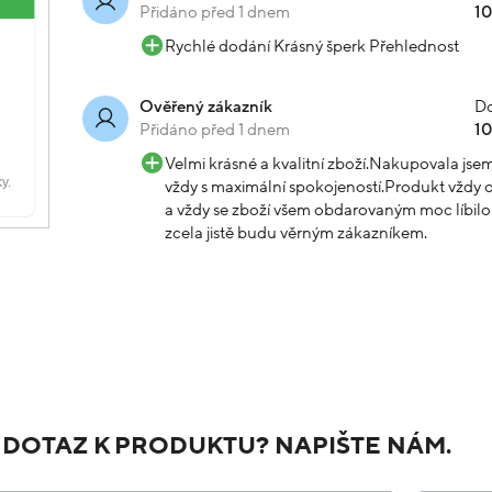
Přidáno před 1 dnem
1
Rychlé dodání Krásný šperk Přehlednost
Do
Ověřený zákazník
Přidáno před 1 dnem
1
Velmi krásné a kvalitní zboží.Nakupovala js
vždy s maximální spokojeností.Produkt vždy o
a vždy se zboží všem obdarovaným moc líbilo.
zcela jistě budu věrným zákazníkem.
 DOTAZ K PRODUKTU? NAPIŠTE NÁM.