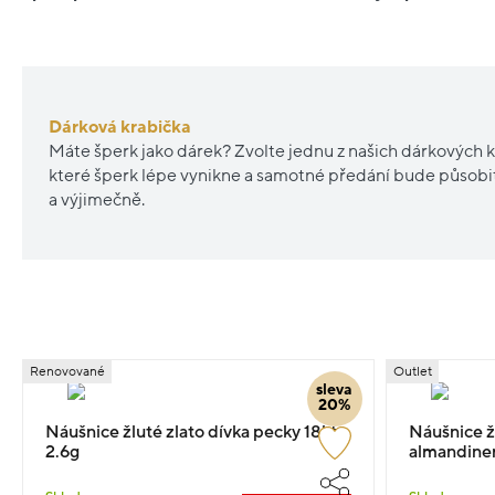
Dárková krabička
Máte šperk jako dárek? Zvolte jednu z našich dárkových k
které šperk lépe vynikne a samotné předání bude působ
a výjimečně.
Renovované
Outlet
sleva
20%
Náušnice žluté zlato dívka pecky 18kt
Náušnice žl
2.6g
almandinem