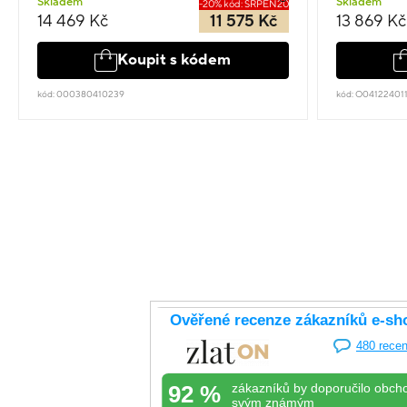
Skladem
Skladem
-20% kód: SRPEN20
14 469 Kč
11 575 Kč
13 869 Kč
Koupit s kódem
kód: 000380410239
kód: O04122401