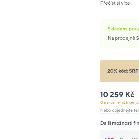
Přečíst si více
Skladem
pou
Na prodejně
S
-20% kód:
SRP
10 259 Kč
Garance nejnižší ceny:
Nebo objednejte tel
Další možnosti fi