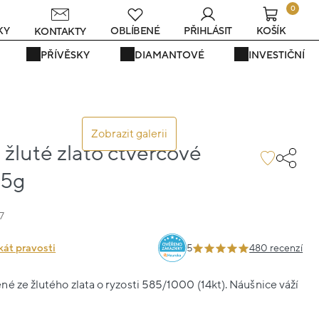
0
KY
OBLÍBENÉ
PŘIHLÁSIT
KOŠÍK
KONTAKTY
PŘÍVĚSKY
DIAMANTOVÉ
INVESTIČNÍ
Zobrazit galerii
žluté zlato čtvercové
25g
7
kát pravosti
5
480 recenzí
é ze žlutého zlata o ryzosti 585/1000 (14kt). Náušnice váží