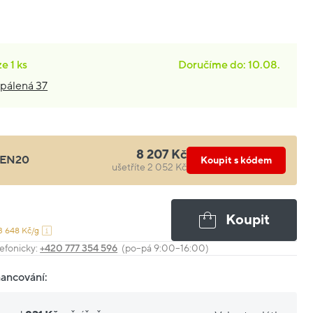
ze
1 ks
Doručíme do: 10.08.
pálená 37
8 207 Kč
EN20
Koupit s kódem
ušetříte 2 052 Kč
Koupit
3 648 Kč/g
efonicky:
+420 777 354 596
(po–pá 9:00–16:00)
nancování: