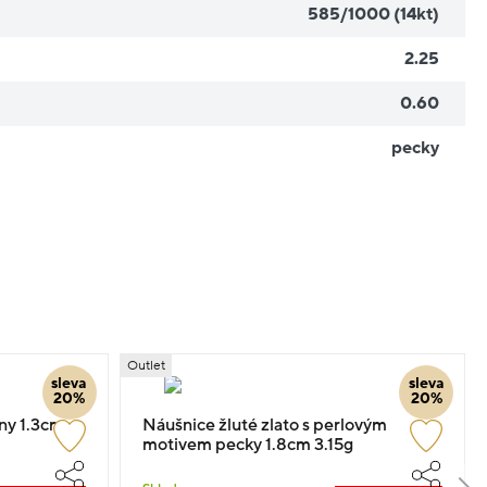
585/1000 (14kt)
2.25
0.60
pecky
Outlet
sleva
sleva
20%
20%
eny 1.3cm
Náušnice žluté zlato s perlovým
motivem pecky 1.8cm 3.15g