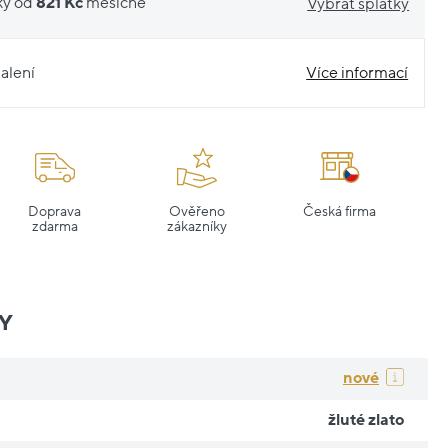
ky od
821 Kč
měsíčně
Vybrat splátky
alení
Více informací
Doprava
Ověřeno
Česká firma
zdarma
zákazníky
Y
nové
žluté zlato