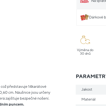
Na splát
Dárkové b
Výměna do
30 dnů
PARAMETR
, což představuje 14karátové
Jakost
 0,60 cm. Náušnice jsou určeny
erá zajišťuje bezpečné nošení.
Materiál
ředním puncem.