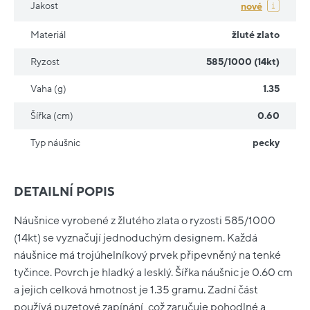
Jakost
nové
Materiál
žluté zlato
Ryzost
585/1000 (14kt)
Vaha (g)
1.35
Šířka (cm)
0.60
Typ náušnic
pecky
DETAILNÍ POPIS
Náušnice vyrobené z žlutého zlata o ryzosti 585/1000
(14kt) se vyznačují jednoduchým designem. Každá
náušnice má trojúhelníkový prvek připevněný na tenké
tyčince. Povrch je hladký a lesklý. Šířka náušnic je 0.60 cm
a jejich celková hmotnost je 1.35 gramu. Zadní část
používá puzetové zapínání, což zaručuje pohodlné a