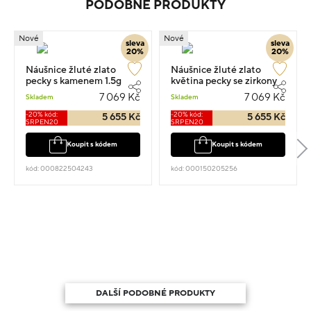
PODOBNÉ PRODUKTY
Nové
Nové
sleva
sleva
20%
20%
Náušnice žluté zlato
Náušnice žluté zlato
pecky s kamenem 1.5g
květina pecky se zirkony
1.5g
7 069 Kč
7 069 Kč
Skladem
Skladem
-20% kód:
-20% kód:
5 655 Kč
5 655 Kč
SRPEN20
SRPEN20
Koupit s kódem
Koupit s kódem
kód: 000822504243
kód: 000150205256
DALŠÍ PODOBNÉ PRODUKTY