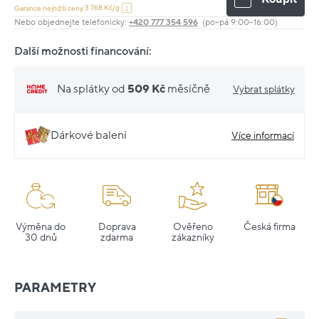
3 768 Kč/g
Garance nejnižší ceny:
Nebo objednejte telefonicky:
+420 777 354 596
(po–pá 9:00–16:00)
Další možnosti financování:
Na splátky od
509 Kč
měsíčně
Vybrat splátky
Dárkové balení
Více informací
Výměna do
Doprava
Ověřeno
Česká firma
30 dnů
zdarma
zákazníky
PARAMETRY