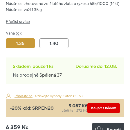
Náušnice zhotovené ze žlutého zlata o ryzosti 585/1000 (14kt).
Náušnice váží 1.35 g.
Přečíst si více
Váha (g):
1.35
1.40
Skladem
pouze
1 ks
Doručíme do: 12.08.
Na prodejně
Spálená 37
Přihlaste se
a získejte výhody Zlaton Clubu
5 087 Kč
-20% kód:
SRPEN20
Koupit s kódem
ušetříte 1 272 Kč
6 359 Kč
Koupit