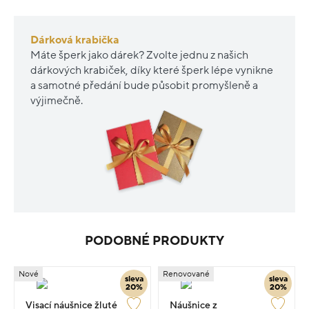
Dárková krabička
Máte šperk jako dárek? Zvolte jednu z našich
dárkových krabiček, díky které šperk lépe vynikne
a samotné předání bude působit promyšleně a
výjimečně.
PODOBNÉ PRODUKTY
Nové
Renovované
sleva
sleva
20%
20%
Visací náušnice žluté
Náušnice z