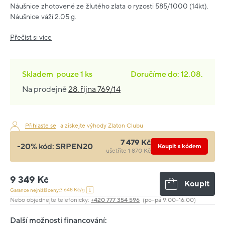
Náušnice zhotovené ze žlutého zlata o ryzosti 585/1000 (14kt).
Náušnice váží 2.05 g.
Přečíst si více
Skladem
pouze
1 ks
Doručíme do: 12.08.
Na prodejně
28. října 769/14
Přihlaste se
a získejte výhody Zlaton Clubu
7 479 Kč
-20% kód:
SRPEN20
Koupit s kódem
ušetříte 1 870 Kč
9 349 Kč
Koupit
3 648 Kč/g
Garance nejnižší ceny:
Nebo objednejte telefonicky:
+420 777 354 596
(po–pá 9:00–16:00)
Další možnosti financování: