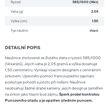
Ryzost
585/1000 (14kt)
Vaha (g)
2.05
Výška (cm)
1.50
Typ náušnic
visací
DETAILNÍ POPIS
Náušnice zhotovené ze žlutého zlata o ryzosti 585/1000
(14 karátů). Jejich váha je 2,05 gramů a výška dosahuje
1,50 centimetru. Vynikají visacím designem s centrálním
zirkonem. Upevnění pomocí francouzského zapínání
poskytuje pohodlí a jistotu při nošení. Náušnice
neobsahují žádné drahé kameny, jejich design je zaměřen
na zirkon jako hlavní bod zájmu.
Šperk prošel kontrolou
Puncovního úřadu a je opatřen úředním puncem.