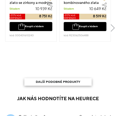
zlato se zirkony a modrým
kombinovaného zlata
kamenem 1.5cm 2.4g
srdce visací se zirkony
10 939 Kč
10 649 Kč
Skladem
Skladem
1.7cm 3.35g
-20% kód:
-20% kód:
8 751 Kč
8 519 Kč
SRPEN20
SRPEN20
Koupit s kódem
Koupit s kódem
kód: 000431610243
kód: R23062506488
DALŠÍ PODOBNÉ PRODUKTY
JAK NÁS HODNOTÍTE NA HEURECE