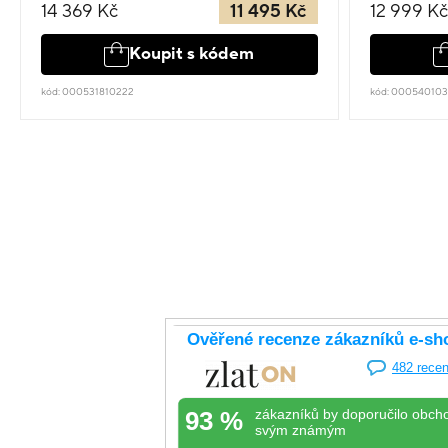
14 369 Kč
11 495 Kč
12 999 Kč
Koupit s kódem
kód: 000531810222
kód: 00054010