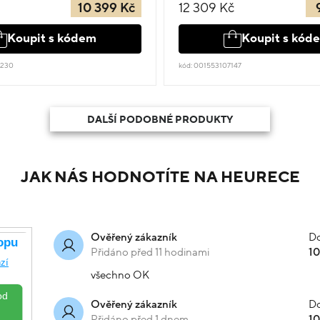
10 399 Kč
12 309 Kč
Koupit s kódem
Koupit s kód
3230
kód: 001553107147
DALŠÍ PODOBNÉ PRODUKTY
JAK NÁS HODNOTÍTE NA HEURECE
Do
Ověřený zákazník
Přidáno před 11 hodinami
1
všechno OK
Do
Ověřený zákazník
Přidáno před 1 dnem
1