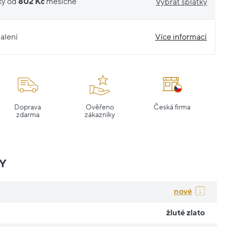
ky od
802 Kč
měsíčně
Vybrat splátky
alení
Více informací
Doprava
Ověřeno
Česká firma
zdarma
zákazníky
Y
nové
žluté zlato