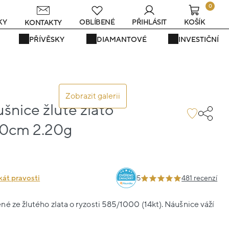
0
KY
OBLÍBENÉ
PŘIHLÁSIT
KOŠÍK
KONTAKTY
PŘÍVĚSKY
DIAMANTOVÉ
INVESTIČNÍ
Zobrazit galerii
ušnice žluté zlato
00cm 2.20g
kát pravosti
5
481 recenzí
é ze žlutého zlata o ryzosti 585/1000 (14kt). Náušnice váží