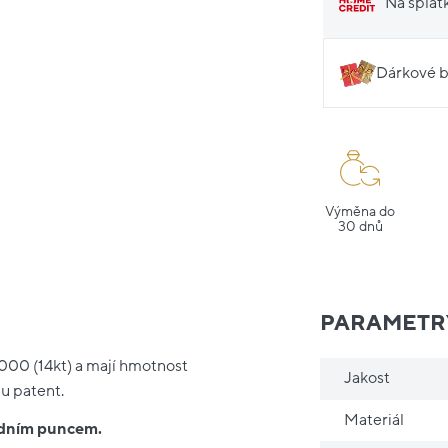
Na splát
Dárkové b
Výměna do
30 dnů
PARAMETR
1000 (14kt) a mají hmotnost
Jakost
pu patent.
Materiál
ředním puncem.