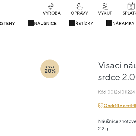
Právě teď! - 20 % na vše! Kód: SRPEN20
24 dní : 18h : 01m : 17s
VÝROBA
OPRAVY
VÝKUP
SPLÁT
RSTENY
NÁUŠNICE
ŘETÍZKY
NÁRAMKY
Visací ná
sleva
20%
srdce 2.
Kód: 001261011224
Obdržíte certifi
Náušnice zhotoven
2.2 g.