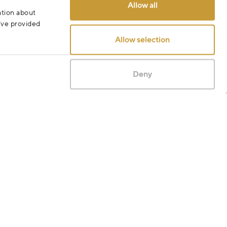
Allow all
ation about
u’ve provided
Allow selection
Deny