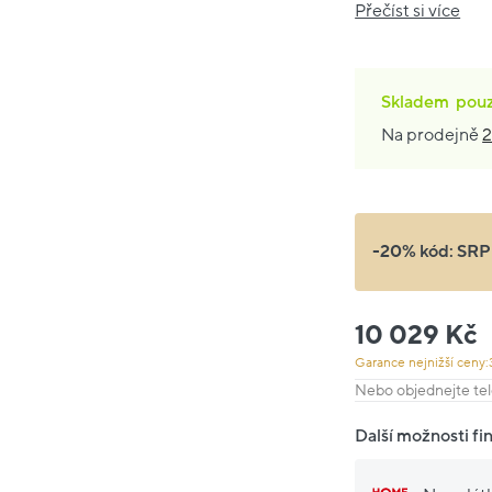
Přečíst si více
Skladem
pou
Na prodejně
2
-20% kód:
SRP
10 029 Kč
Garance nejnižší ceny:
Nebo objednejte tel
Další možnosti fi