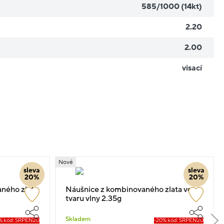
585/1000 (14kt)
2.20
2.00
visací
Nové
sleva
sleva
20%
20%
aného zlata
Náušnice z kombinovaného zlata ve
tvaru vlny 2.35g
Skladem
% kód: SRPEN20
-20% kód: SRPEN20