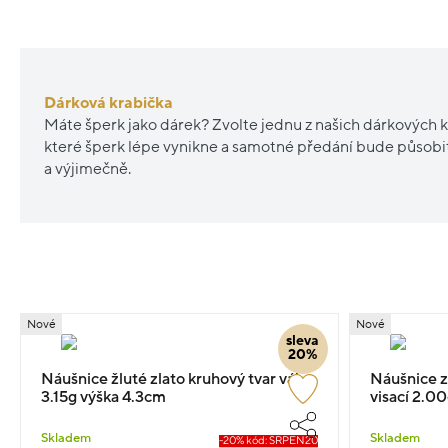
Dárková krabička
Máte šperk jako dárek? Zvolte jednu z našich dárkových k
které šperk lépe vynikne a samotné předání bude působ
a výjimečně.
Nové
Nové
sleva
20%
Náušnice žluté zlato kruhový tvar váha
Náušnice z
3.15g výška 4.3cm
visací 2.0
Skladem
Skladem
-20% kód: SRPEN20