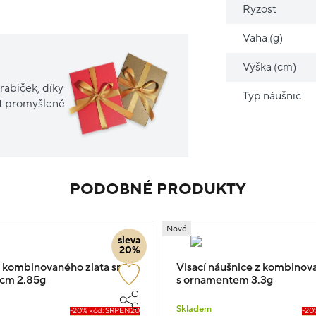
Ryzost
Vaha (g)
Výška (cm)
rabiček, díky
Typ náušnic
it promyšleně
PODOBNÉ PRODUKTY
Nové
sleva
20%
 kombinovaného zlata srdce
Visací náušnice z kombinov
0cm 2.85g
s ornamentem 3.3g
Skladem
-20% kód: SRPEN20
-20