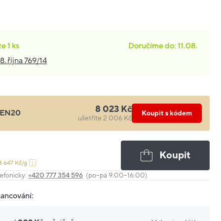
ze
1 ks
Doručíme do: 11.08.
8. října 769/14
8 023 Kč
EN20
Koupit s kódem
ušetříte 2 006 Kč
Koupit
3 647 Kč/g
efonicky:
+420 777 354 596
(po–pá 9:00–16:00)
nancování: