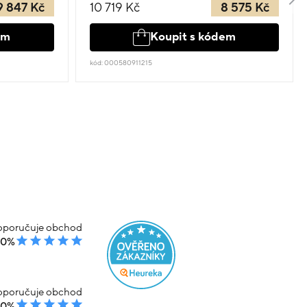
9 847 Kč
10 719 Kč
8 575 Kč
em
Koupit s kódem
kód: 000580911215
poručuje obchod
00%
poručuje obchod
00%