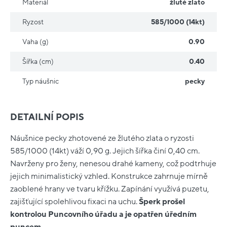
Materiál
žluté zlato
Ryzost
585/1000 (14kt)
Vaha (g)
0.90
Šířka (cm)
0.40
Typ náušnic
pecky
DETAILNÍ POPIS
Náušnice pecky zhotovené ze žlutého zlata o ryzosti
585/1000 (14kt) váží 0,90 g. Jejich šířka činí 0,40 cm.
Navrženy pro ženy, nenesou drahé kameny, což podtrhuje
jejich minimalistický vzhled. Konstrukce zahrnuje mírně
zaoblené hrany ve tvaru křížku. Zapínání využívá puzetu,
zajišťující spolehlivou fixaci na uchu.
Šperk prošel
kontrolou Puncovního úřadu a je opatřen úředním
puncem.