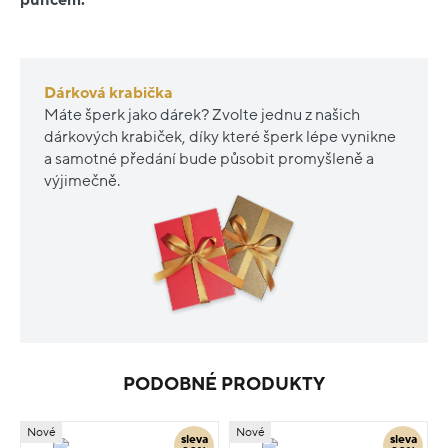
Dárková krabička
Máte šperk jako dárek? Zvolte jednu z našich
dárkových krabiček, díky které šperk lépe vynikne
a samotné předání bude působit promyšleně a
výjimečně.
PODOBNÉ PRODUKTY
Nové
Nové
sleva
sleva