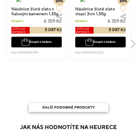
20%
20%
Náušnice žluté zlato s
Náušnice žluté zlato
fialovým kamenem 1.35g
visací 3cm 1.35g
6 359 Kč
6 359 Kč
Skladem
Skladem
-20% kód:
-20% kód:
5 087 Kč
5 087 Kč
SRPEN20
SRPEN20
Koupit s kódem
Koupit s kódem
kód: 001630811189
kód: 000941910222
DALŠÍ PODOBNÉ PRODUKTY
JAK NÁS HODNOTÍTE NA HEURECE