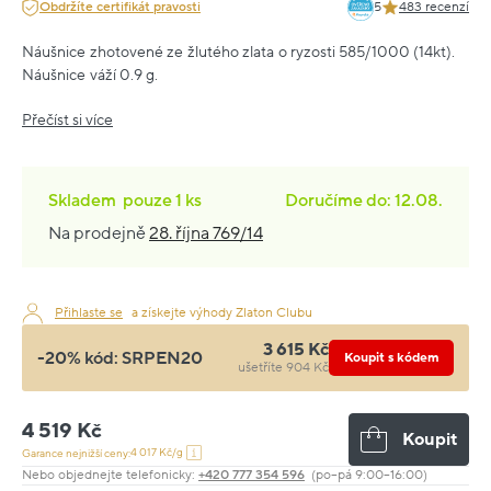
Obdržíte certifikát pravosti
5
483 recenzí
Náušnice zhotovené ze žlutého zlata o ryzosti 585/1000 (14kt).
Náušnice váží 0.9 g.
Přečíst si více
Skladem
pouze
1 ks
Doručíme do: 12.08.
Na prodejně
28. října 769/14
Přihlaste se
a získejte výhody Zlaton Clubu
3 615 Kč
-20% kód:
SRPEN20
Koupit s kódem
ušetříte 904 Kč
4 519 Kč
Koupit
4 017 Kč/g
Garance nejnižší ceny:
Nebo objednejte telefonicky:
+420 777 354 596
(po–pá 9:00–16:00)