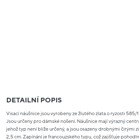
DETAILNÍ POPIS
Visací náušnice jsou vyrobeny ze žlutého zlata o ryzosti 585
Jsou určeny pro dámské nošení. Náušnice mají výrazný centr
jehož typ není blíže určený, a jsou osazeny drobnými čirými z
2,5 cm. Zapínání je francouzského typu, což zajišťuje pohodl