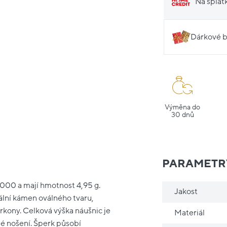
Na splát
Dárkové b
Výměna do
30 dnů
PARAMETR
/1000 a mají hmotnost 4,95 g.
Jakost
ální kámen oválného tvaru,
irkony. Celková výška náušnic je
Materiál
né nošení. Šperk působí