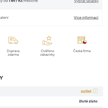
ky od
1 497 Kč
měsíčně
Vybrat splátky
alení
Více informací
Doprava
Ověřeno
Česká firma
zdarma
zákazníky
Y
outlet
žluté zlato