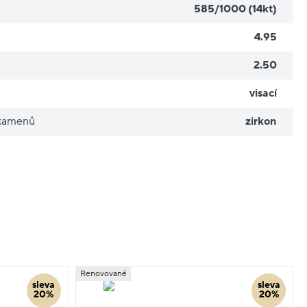
585/1000 (14kt)
4.95
2.50
visací
 kamenů
zirkon
Renovované
sleva
sleva
20%
20%