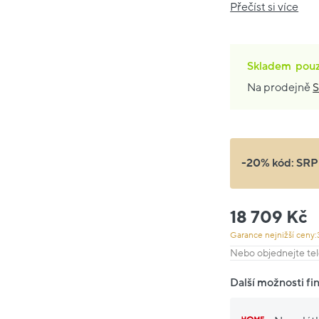
Přečíst si více
Skladem
pou
Na prodejně
S
-20% kód:
SRP
18 709 Kč
Garance nejnižší ceny:
Nebo objednejte tel
Další možnosti fi