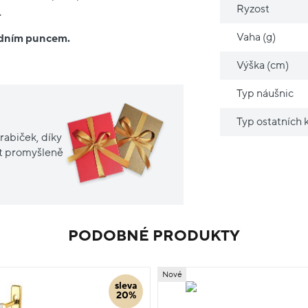
Ryzost
.
Vaha (g)
ředním puncem.
Výška (cm)
Typ náušnic
Typ ostatních
rabiček, díky
it promyšleně
PODOBNÉ PRODUKTY
Nové
sleva
20%