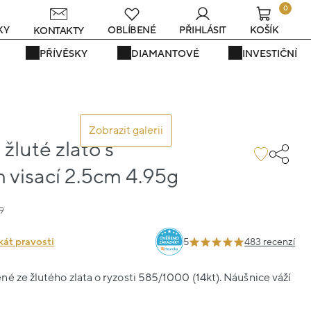
0
KY
OBLÍBENÉ
PŘIHLÁSIT
KOŠÍK
KONTAKTY
PŘÍVĚSKY
DIAMANTOVÉ
INVESTIČNÍ
Zobrazit galerii
žluté zlato s
visací 2.5cm 4.95g
9
kát pravosti
5
483 recenzí
é ze žlutého zlata o ryzosti 585/1000 (14kt). Náušnice váží