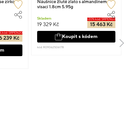
 se zirkony
Náušnice žluté zlato s almandinem
visací 1.8cm 5.95g
Skladem
-20% kód: SRPEN20
19 329 Kč
15 463 Kč
% kód: SRPEN20
Koupit s kódem
6 239 Kč
kód: R09062506178
em