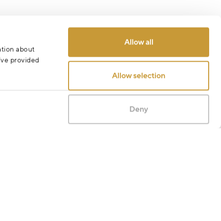
Odeslat
Allow all
ation about
u’ve provided
Allow selection
Deny