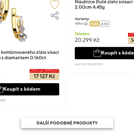
Náušnice žluté zlato svisací
2.00cm 4.45g
Varianty:
Váha (g):
4.45
4.50
Skladem
-20
20 299 Kč
1
 kombinovaného zlata visací
Koupit s kód
g s diamantem 0.160ct
kód: 000312401250
-20% kód: SRPEN20
č
17 127 Kč
Koupit s kódem
3588
DALŠÍ PODOBNÉ PRODUKTY