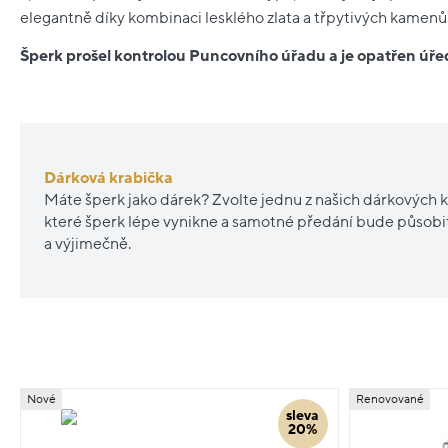
elegantně díky kombinaci lesklého zlata a třpytivých kamenů
Šperk prošel kontrolou Puncovního úřadu a je opatřen ú
Dárková krabička
Máte šperk jako dárek? Zvolte jednu z našich dárkových k
které šperk lépe vynikne a samotné předání bude působ
a výjimečně.
Nové
Renovované
sleva
20%