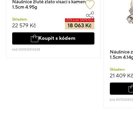
Náušnice žluté zlato visací s kamenem
1.5cm 4.95g
Skladem
-20% kód: SRPEN20
22 579 Kč
18 063 Kč
Koupit s kódem
kód: 000512010238
Náušnice z
1.5cm 4.14
Skladem
21 409 K
kód: R0703250