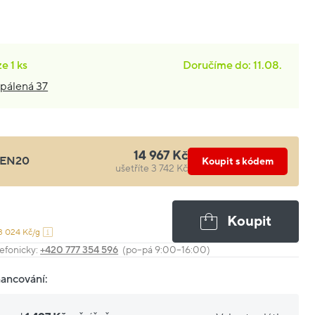
ze
1 ks
Doručíme do: 11.08.
pálená 37
14 967 Kč
EN20
Koupit s kódem
ušetříte 3 742 Kč
Koupit
3 024 Kč/g
efonicky:
+420 777 354 596
(po–pá 9:00–16:00)
nancování: