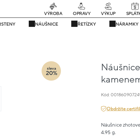
Právě teď! - 20 % na vše! Kód: SRPEN20
24 dní : 9h : 17m : 04s
VÝROBA
OPRAVY
VÝKUP
SPLÁT
RSTENY
NÁUŠNICE
ŘETÍZKY
NÁRAMKY
Náušnice 
sleva
20%
kamenem 
Kód: 00186090724
Obdržíte certifi
Náušnice zhotoven
4.95 g.