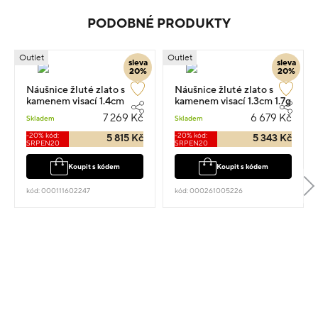
PODOBNÉ PRODUKTY
Outlet
Outlet
sleva
sleva
20%
20%
Náušnice žluté zlato s
Náušnice žluté zlato s
kamenem visací 1.4cm
kamenem visací 1.3cm 1.7g
1.85g
7 269 Kč
6 679 Kč
Skladem
Skladem
-20% kód:
-20% kód:
5 815 Kč
5 343 Kč
SRPEN20
SRPEN20
Koupit s kódem
Koupit s kódem
kód: 000111602247
kód: 000261005226