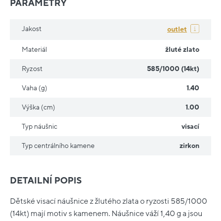
PARAMETRY
Jakost
outlet
Materiál
žluté zlato
Ryzost
585/1000 (14kt)
Vaha (g)
1.40
Výška (cm)
1.00
Typ náušnic
visací
Typ centrálního kamene
zirkon
DETAILNÍ POPIS
Dětské visací náušnice z žlutého zlata o ryzosti 585/1000
(14kt) mají motiv s kamenem. Náušnice váží 1,40 g a jsou