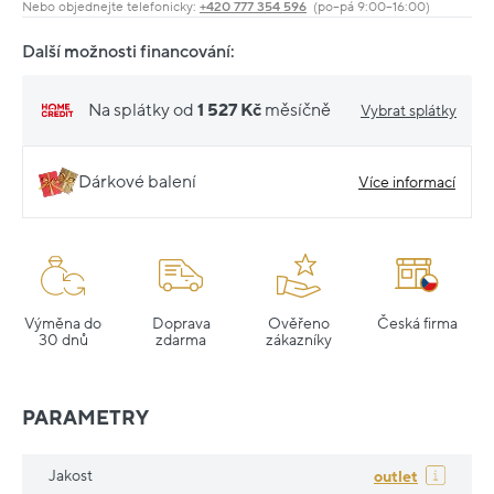
Nebo objednejte telefonicky:
+420 777 354 596
(po–pá 9:00–16:00)
Další možnosti financování:
Na splátky od
1 527 Kč
měsíčně
Vybrat splátky
Dárkové balení
Více informací
Výměna do
Doprava
Ověřeno
Česká firma
30 dnů
zdarma
zákazníky
PARAMETRY
Jakost
outlet