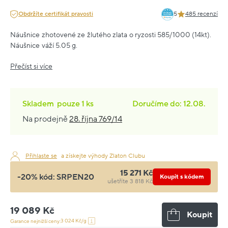
Obdržíte certifikát pravosti
5
485 recenzí
Náušnice zhotovené ze žlutého zlata o ryzosti 585/1000 (14kt).
Náušnice váží 5.05 g.
Přečíst si více
Skladem
pouze
1 ks
Doručíme do: 12.08.
Na prodejně
28. října 769/14
Přihlaste se
a získejte výhody Zlaton Clubu
15 271 Kč
-20% kód:
SRPEN20
Koupit s kódem
ušetříte 3 818 Kč
19 089 Kč
Koupit
3 024 Kč/g
Garance nejnižší ceny: