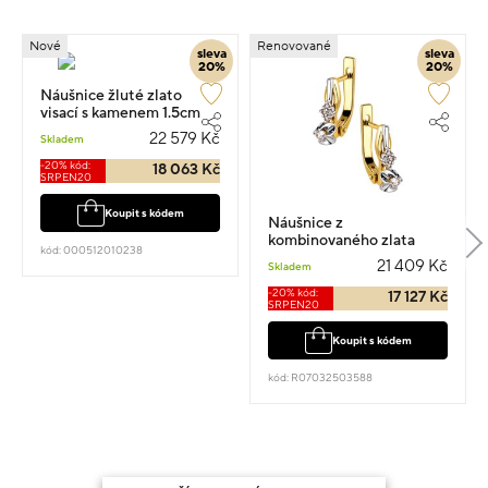
Nové
Renovované
sleva
sleva
20%
20%
Náušnice žluté zlato
visací s kamenem 1.5cm
4.95g
22 579 Kč
Skladem
-20% kód:
18 063 Kč
SRPEN20
Koupit s kódem
Náušnice z
kombinovaného zlata
kód: 000512010238
visací 1.5cm 4.14g s
21 409 Kč
Skladem
diamantem 0.160ct
-20% kód:
17 127 Kč
SRPEN20
Koupit s kódem
kód: R07032503588