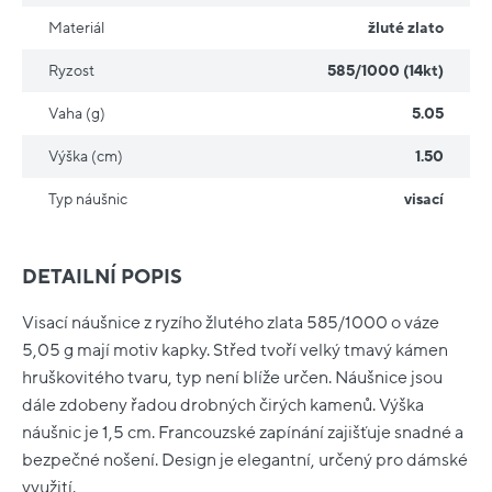
Materiál
žluté zlato
Ryzost
585/1000 (14kt)
Vaha (g)
5.05
Výška (cm)
1.50
Typ náušnic
visací
DETAILNÍ POPIS
Visací náušnice z ryzího žlutého zlata 585/1000 o váze
5,05 g mají motiv kapky. Střed tvoří velký tmavý kámen
hruškovitého tvaru, typ není blíže určen. Náušnice jsou
dále zdobeny řadou drobných čirých kamenů. Výška
náušnic je 1,5 cm. Francouzské zapínání zajišťuje snadné a
bezpečné nošení. Design je elegantní, určený pro dámské
využití.