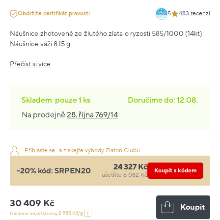
Obdržíte certifikát pravosti
5
483 recenzí
Náušnice zhotovené ze žlutého zlata o ryzosti 585/1000 (14kt).
Náušnice váží 8.15 g.
Přečíst si více
Skladem
pouze
1 ks
Doručíme do: 12.08.
Na prodejně
28. října 769/14
Přihlaste se
a získejte výhody Zlaton Clubu
24 327 Kč
-20% kód:
SRPEN20
Koupit s kódem
ušetříte 6 082 Kč
30 409 Kč
Koupit
2 985 Kč/g
Garance nejnižší ceny: