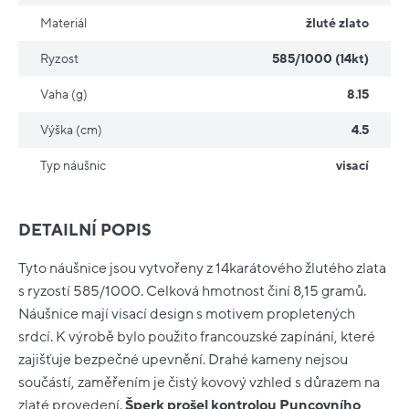
Materiál
žluté zlato
Ryzost
585/1000 (14kt)
Vaha (g)
8.15
Výška (cm)
4.5
Typ náušnic
visací
DETAILNÍ POPIS
Tyto náušnice jsou vytvořeny z 14karátového žlutého zlata
s ryzostí 585/1000. Celková hmotnost činí 8,15 gramů.
Náušnice mají visací design s motivem propletených
srdcí. K výrobě bylo použito francouzské zapínání, které
zajišťuje bezpečné upevnění. Drahé kameny nejsou
součástí, zaměřením je čistý kovový vzhled s důrazem na
zlaté provedení.
Šperk prošel kontrolou Puncovního