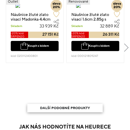
Outlet
Renovované
sleva
sleva
20%
20%
Náušnice žluté zlato
Náušnice žluté zlato
visací Madonka 4.4cm
visací 1.6cm 2.85g s
8.98g
diamantem 0.400ct
33 939 Kč
32 889 Kč
Skladem
Skladem
-20% kód:
-20% kód:
27 151 Kč
26 311 Kč
SRPEN20
SRPEN20
Koupit s kódem
Koupit s kódem
kód: O20112400801
kód: 000121809247
DALŠÍ PODOBNÉ PRODUKTY
JAK NÁS HODNOTÍTE NA HEURECE