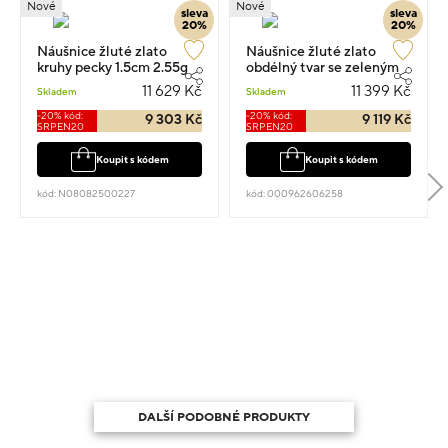
Nové
Nové
sleva
sleva
20%
20%
Náušnice žluté zlato
Náušnice žluté zlato
kruhy pecky 1.5cm 2.55g
obdélný tvar se zeleným
kamenem 1.0cm 2.5g
11 629 Kč
11 399 Kč
Skladem
Skladem
-20% kód:
-20% kód:
9 303 Kč
9 119 Kč
SRPEN20
SRPEN20
Koupit s kódem
Koupit s kódem
kód: N08082500227
kód: 000962606258
DALŠÍ PODOBNÉ PRODUKTY