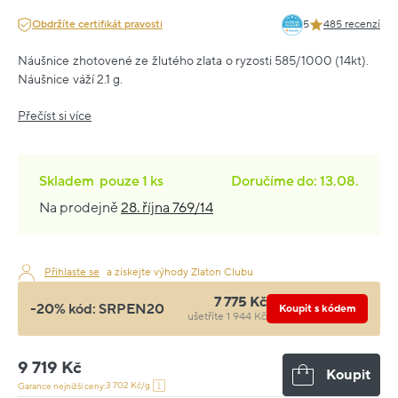
Obdržíte certifikát pravosti
5
485 recenzí
Náušnice zhotovené ze žlutého zlata o ryzosti 585/1000 (14kt).
Náušnice váží 2.1 g.
Přečíst si více
Skladem
pouze
1 ks
Doručíme do: 13.08.
Na prodejně
28. října 769/14
Přihlaste se
a získejte výhody Zlaton Clubu
7 775 Kč
-20% kód:
SRPEN20
Koupit s kódem
ušetříte 1 944 Kč
9 719 Kč
Koupit
3 702 Kč/g
Garance nejnižší ceny: