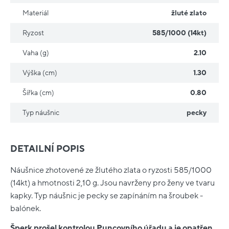
Materiál
žluté zlato
Ryzost
585/1000 (14kt)
Vaha (g)
2.10
Výška (cm)
1.30
Šířka (cm)
0.80
Typ náušnic
pecky
DETAILNÍ POPIS
Náušnice zhotovené ze žlutého zlata o ryzosti 585/1000
(14kt) a hmotnosti 2,10 g. Jsou navrženy pro ženy ve tvaru
kapky. Typ náušnic je pecky se zapínáním na šroubek -
balónek.
Šperk prošel kontrolou Puncovního úřadu a je opatřen