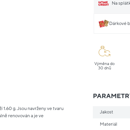
Na splát
Dárkové b
Výměna do
30 dnů
PARAMETR
í 1.60 g. Jsou navrženy ve tvaru
Jakost
lně renovován a je ve
Materiál