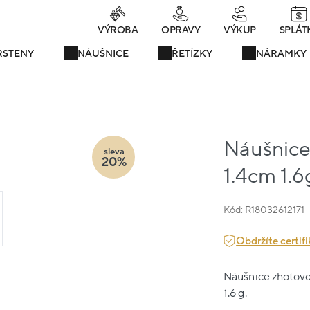
rávě teď! - 20 % na vše! Kód: SRPEN20
23 dní : 13h : 15m : 45s
VÝROBA
OPRAVY
VÝKUP
SPLÁT
RSTENY
NÁUŠNICE
ŘETÍZKY
NÁRAMKY
Náušnice 
sleva
20%
1.4cm 1.6
Kód: R18032612171
Obdržíte certifi
Náušnice zhotoven
1.6 g.