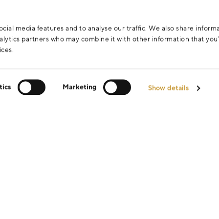
za účelem vyřízení vašeho dotazu.
cial media features and to analyse our traffic. We also share inform
analytics partners who may combine it with other information that yo
ices.
tics
Marketing
Show details