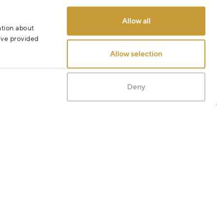
Allow all
ation about
Odeslat
u’ve provided
Allow selection
Deny