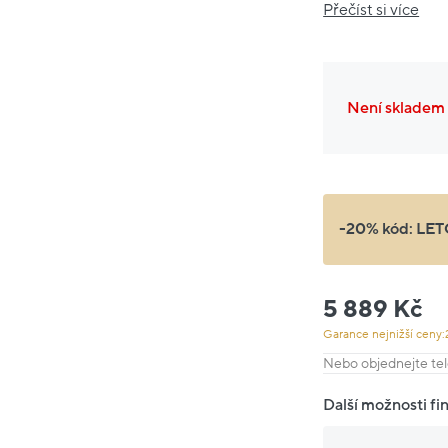
Přečíst si více
Není skladem
-20% kód:
LET
5 889 Kč
Garance nejnižší ceny:
Nebo objednejte tel
Další možnosti fi