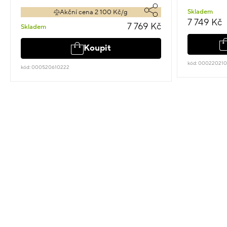
Skladem
Akční cena 2 100 Kč/g
7 749 Kč
7 769 Kč
Skladem
Koupit
kód: 000220210
kód: 000520610222