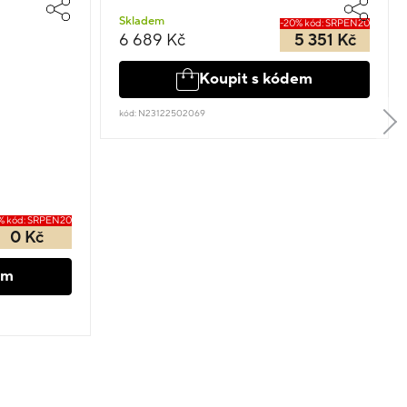
Skladem
-20% kód: SRPEN20
6 689 Kč
5 351 Kč
Koupit s kódem
kód: N23122502069
% kód: SRPEN20
0 Kč
em