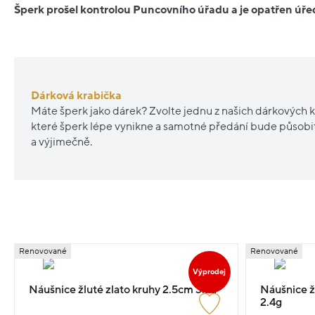
Šperk prošel kontrolou Puncovního úřadu a je opatřen ú
Dárková krabička
Máte šperk jako dárek? Zvolte jednu z našich dárkových k
které šperk lépe vynikne a samotné předání bude působ
a výjimečně.
Renovované
Renovované
Výprodej
Náušnice žluté zlato kruhy 2.5cm 3.7g
Náušnice žl
2.4g