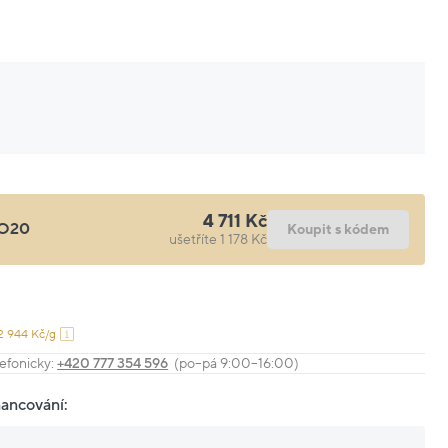
4 711 Kč
O20
Koupit s kódem
ušetříte 1 178 Kč
2 944 Kč/g
efonicky:
+420 777 354 596
(po–pá 9:00–16:00)
nancování: