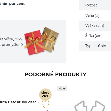
ředním puncem.
Ryzost
Vaha (g)
Výška (cm)
Šířka (cm)
rabiček, díky
it promyšleně
Typ náušnic
PODOBNÉ PRODUKTY
Nové
sleva
20%
uté zlato kruhy visací 2.3cm