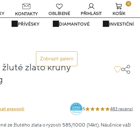
0
KY
OBLÍBENÉ
PŘIHLÁSIT
KOŠÍK
KONTAKTY
PŘÍVĚSKY
DIAMANTOVÉ
INVESTIČNÍ
Zobrazit galerii
žluté zlato kruhy
g
kát pravosti
5
483 recenzí
é ze žlutého zlata o ryzosti 585/1000 (14kt). Náušnice váží