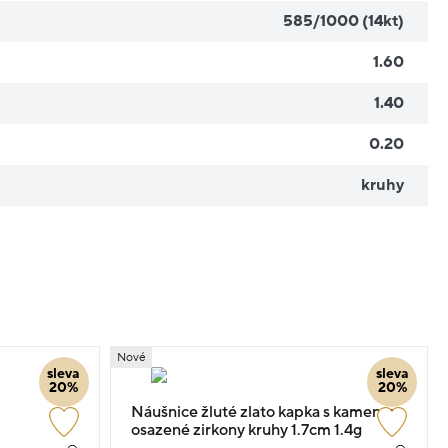
585/1000 (14kt)
1.60
1.40
0.20
kruhy
Nové
sleva
sleva
20%
20%
Náušnice žluté zlato kapka s kamenem
osazené zirkony kruhy 1.7cm 1.4g