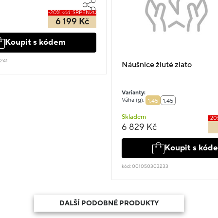
-20% kód: SRPEN20
6 199 Kč
Koupit s kódem
241
Náušnice žluté zlato
Varianty:
Váha (g):
1.45
1.45
Skladem
-20
6 829 Kč
Koupit s kód
kód: 001050303233
DALŠÍ PODOBNÉ PRODUKTY