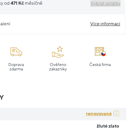
ky od
471 Kč
měsíčně
Vybrat splátky
alení
Více informací
Doprava
Ověřeno
Česká firma
zdarma
zákazníky
Y
renovované
žluté zlato