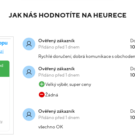
JAK NÁS HODNOTÍTE NA HEURECE
Do
Ověřený zákazník
Přidáno před 1 dnem
1
Rychlé doručení, dobrá komunikace s obchode
Do
Ověřený zákazník
Přidáno před 1 dnem
1
Velký výběr, super ceny
Žádná
Do
Ověřený zákazník
Přidáno před 1 dnem
1
všechno OK