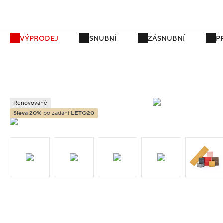
P
VÝPRODEJ
SNUBNÍ
ZÁSNUBNÍ
P
Renovované
Sleva 20%
po zadání
LETO20