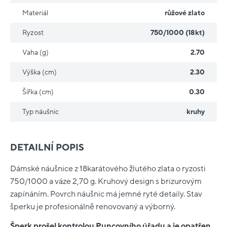
Materiál
růžové zlato
Ryzost
750/1000 (18kt)
Vaha (g)
2.70
Výška (cm)
2.30
Šířka (cm)
0.30
Typ náušnic
kruhy
DETAILNÍ POPIS
Dámské náušnice z 18karátového žlutého zlata o ryzosti
750/1000 a váze 2,70 g. Kruhový design s brizurovým
zapínáním. Povrch náušnic má jemné ryté detaily. Stav
šperku je profesionálně renovovaný a výborný.
Šperk prošel kontrolou Puncovního úřadu a je opatřen