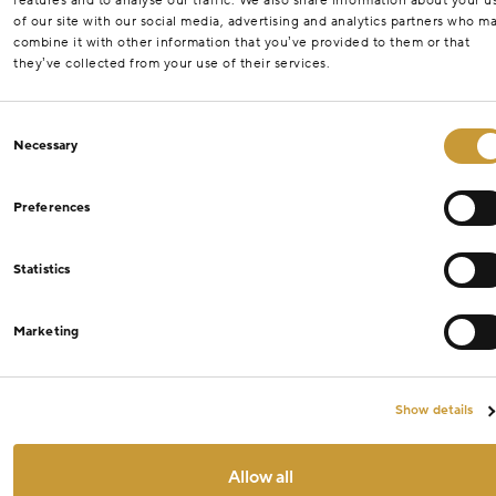
features and to analyse our traffic. We also share information about your u
of our site with our social media, advertising and analytics partners who m
combine it with other information that you’ve provided to them or that
they’ve collected from your use of their services.
Consent
Necessary
Selection
Preferences
Statistics
Marketing
Show details
Allow all