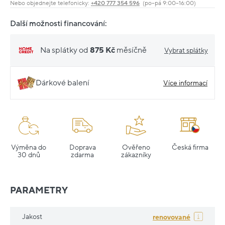
Nebo objednejte telefonicky:
+420 777 354 596
(po–pá 9:00–16:00)
Další možnosti financování:
Na splátky od
875 Kč
měsíčně
Vybrat splátky
Dárkové balení
Více informací
Výměna do
Doprava
Ověřeno
Česká firma
30 dnů
zdarma
zákazníky
PARAMETRY
Jakost
renovované