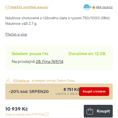
Obdržíte certifikát pravosti
5
484 recenzí
Náušnice zhotovené z růžového zlata o ryzosti 750/1000 (18kt).
Náušnice váží 2.7 g.
Přečíst si více
Skladem
pouze
1 ks
Doručíme do: 12.08.
Na prodejně
28. října 769/14
Přihlaste se
a získejte výhody Zlaton Clubu
8 751 Kč
-20% kód:
SRPEN20
Koupit s kódem
ušetříte 2 188 Kč
10 939 Kč
Koupit
3 241 Kč/g
Garance nejnižší ceny: