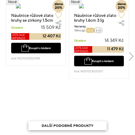
Nové
Nové
sleva
sleva
20%
20%
Náušnice růžové zlato
Náušnice růžové zlato
kruhy se zirkony 1.5cm
kruhy 1.6cm 3.1g
3.35g
Varianty:
15 509 Kč
Skladem
Váha (g):
3.10
3.15
-20% kód:
12 407 Kč
SRPEN20
14 349 Kč
Skladem
-20% kód:
Koupit s kódem
11 479 Kč
SRPEN20
kód: N23122502058
Koupit s kódem
kód: N05122502007
DALŠÍ PODOBNÉ PRODUKTY