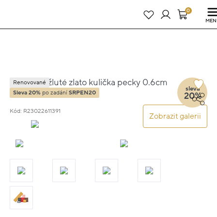
Právě teď! - 20 % na vše! Kód: SRPEN20
25 dní : 9h : 29m : 44s
0
MEN
Náušnice žluté zlato kulička pecky 0.6cm
Renovované
sleva
1.2g
Sleva 20%
po zadání
SRPEN20
20%
Kód: R23022611391
Zobrazit galerii