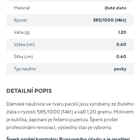
Materiál
žluté zlato
Ryzost
585/1000 (14kt)
Vaha (g)
1.20
Výška (cm)
0.60
Šířka (cm)
0.60
Typ náušnic
pecky
DETAILNÍ POPIS
Dámské náušnice ve tvaru pecků jsou vyrobeny ze žlutého
zlata o ryzosti 585/1000 (14kt) a váží 1,20 gramu. Motivem
je kulička, zapínání je řešeno puzetou. Šperk prošel
profesionální renovací, výsledný stav je výborný.
Šperk prošel kontrolou Puncovního úřadu a je opatřen