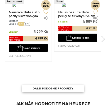
Renovované
Nové
sleva
sleva
20%
20%
Náušnice žluté zlato
Náušnice žluté zlato
pecky s květinovým
pecky se zirkony 0.90cm
motivem 0.90cm 1.75g
1.25g
Varianty:
5 889 Kč
Skladem
Váha (g):
1.75
1.75
-20% kód:
4 711 Kč
SRPEN20
5 999 Kč
Skladem
-20% kód:
Koupit s kódem
4 799 Kč
SRPEN20
kód: 001012209221
Koupit s kódem
kód: R14082507098
DALŠÍ PODOBNÉ PRODUKTY
JAK NÁS HODNOTÍTE NA HEURECE