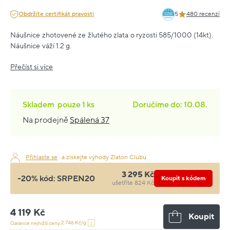
Obdržíte certifikát pravosti
5
480 recenzí
Náušnice zhotovené ze žlutého zlata o ryzosti 585/1000 (14kt).
Náušnice váží 1.2 g.
Přečíst si více
Skladem
pouze
1 ks
Doručíme do: 10.08.
Na prodejně
Spálená 37
Přihlaste se
a získejte výhody Zlaton Clubu
3 295 Kč
-20% kód:
SRPEN20
Koupit s kódem
ušetříte 824 Kč
4 119 Kč
Koupit
2 746 Kč/g
Garance nejnižší ceny: