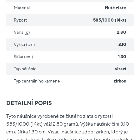
Materiál
žluté zlato
Ryzost
585/1000 (14kt)
Vaha (g)
2.80
Výška (cm)
3.10
Šířka (cm)
1.30
Typ náušnic
visací
Typ centrálního kamene
zirkon
DETAILNÍ POPIS
Tyto náušnice vyrobené ze žlutého zlata o ryzosti
585/1000 (14kt) váží 2.80 gramů. Výška náušnic činí 3.10
cm a šířka 1.30 cm. Visací náušnice zdobí zirkon, který je
zasazen do konstrukce. Zirkon má jasný, brilantní odlesk a