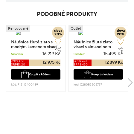
PODOBNÉ PRODUKTY
Renovované
Outlet
sleva
sleva
20%
20%
Náušnice žluté zlato s
Náušnice žluté zlato
modrým kamenem visací
visací s almandinem
5.1g 2.7cm
osazené zirkony 2cm 4.1g
16 219 Kč
15 499 Kč
Skladem
Skladem
-20% kód:
-20% kód:
12 975 Kč
12 399 Kč
SRPEN20
SRPEN20
Koupit s kódem
Koupit s kódem
kód: R12112400489
kód: O28052505757