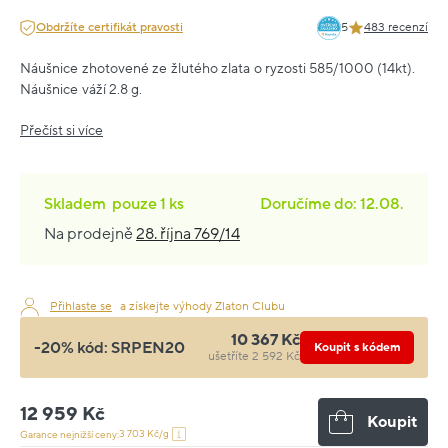
Obdržíte certifikát pravosti
5
483 recenzí
Náušnice zhotovené ze žlutého zlata o ryzosti 585/1000 (14kt).
Náušnice váží 2.8 g.
Přečíst si více
Skladem
pouze
1 ks
Doručíme do: 12.08.
Na prodejně
28. října 769/14
Přihlaste se
a získejte výhody Zlaton Clubu
10 367 Kč
-20% kód:
SRPEN20
Koupit s kódem
ušetříte 2 592 Kč
12 959 Kč
Koupit
3 703 Kč/g
Garance nejnižší ceny: