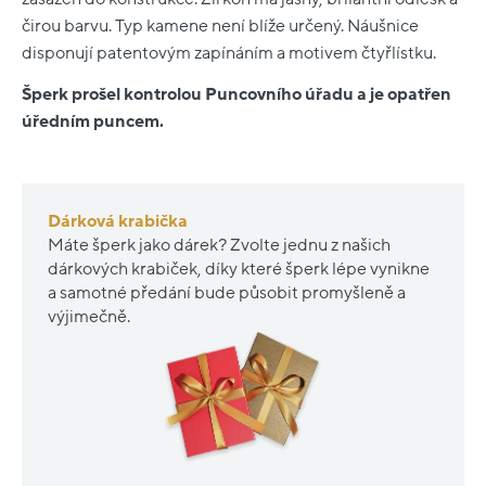
čirou barvu. Typ kamene není blíže určený. Náušnice
disponují patentovým zapínáním a motivem čtyřlístku.
Šperk prošel kontrolou Puncovního úřadu a je opatřen
úředním puncem.
Dárková krabička
Máte šperk jako dárek? Zvolte jednu z našich
dárkových krabiček, díky které šperk lépe vynikne
a samotné předání bude působit promyšleně a
výjimečně.