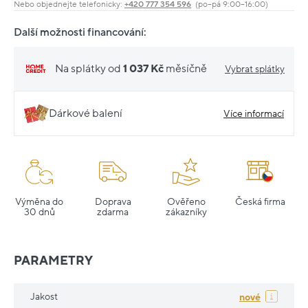
Nebo objednejte telefonicky:
+420 777 354 596
(po–pá 9:00–16:00)
Další možnosti financování:
Na splátky od
1 037 Kč
měsíčně
Vybrat splátky
Dárkové balení
Více informací
Výměna do
Doprava
Ověřeno
Česká firma
30 dnů
zdarma
zákazníky
PARAMETRY
Jakost
nové