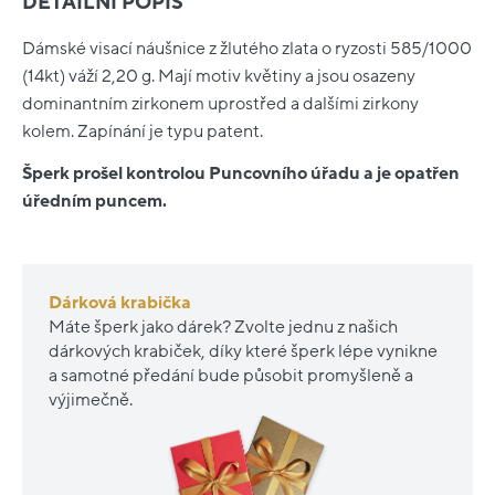
DETAILNÍ POPIS
Dámské visací náušnice z žlutého zlata o ryzosti 585/1000
(14kt) váží 2,20 g. Mají motiv květiny a jsou osazeny
dominantním zirkonem uprostřed a dalšími zirkony
kolem. Zapínání je typu patent.
Šperk prošel kontrolou Puncovního úřadu a je opatřen
úředním puncem.
Dárková krabička
Máte šperk jako dárek? Zvolte jednu z našich
dárkových krabiček, díky které šperk lépe vynikne
a samotné předání bude působit promyšleně a
výjimečně.