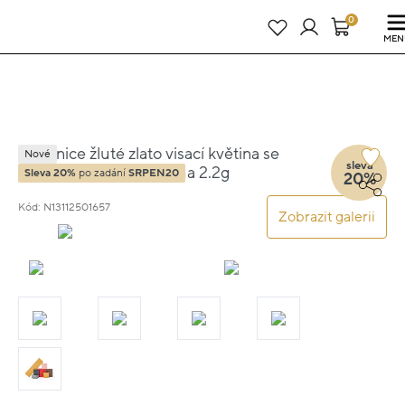
Právě teď! - 20 % na vše! Kód: SRPEN20
23 dní : 12h : 34m : 29s
0
MEN
Náušnice žluté zlato visací květina se
Nové
sleva
zirkony výška 1.8cm váha 2.2g
Sleva 20%
po zadání
SRPEN20
20%
Kód: N13112501657
Zobrazit galerii