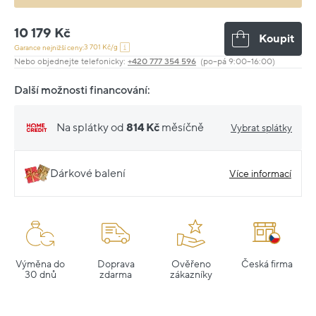
10 179 Kč
Koupit
3 701 Kč/g
Garance nejnižší ceny:
Nebo objednejte telefonicky:
+420 777 354 596
(po–pá 9:00–16:00)
Další možnosti financování:
Na splátky od
814 Kč
měsíčně
Vybrat splátky
Dárkové balení
Více informací
Výměna do
Doprava
Ověřeno
Česká firma
30 dnů
zdarma
zákazníky