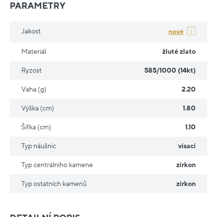
PARAMETRY
Jakost
nové
Materiál
žluté zlato
Ryzost
585/1000 (14kt)
Vaha (g)
2.20
Výška (cm)
1.80
Šířka (cm)
1.10
Typ náušnic
visací
Typ centrálního kamene
zirkon
Typ ostatních kamenů
zirkon