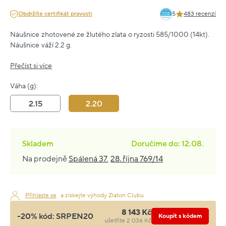
Obdržíte certifikát pravosti
5
483 recenzí
Náušnice zhotovené ze žlutého zlata o ryzosti 585/1000 (14kt).
Náušnice váží 2.2 g.
Přečíst si více
Váha (g):
2.15
2.20
Skladem
Doručíme do: 12.08.
Na prodejně
Spálená 37
,
28. října 769/14
Přihlaste se
a získejte výhody Zlaton Clubu
8 143 Kč
-20% kód:
SRPEN20
Koupit s kódem
ušetříte 2 036 Kč