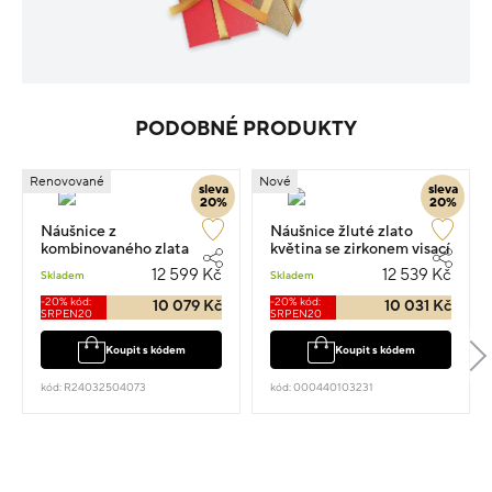
PODOBNÉ PRODUKTY
Renovované
Nové
sleva
sleva
20%
20%
Náušnice z
Náušnice žluté zlato
kombinovaného zlata
květina se zirkonem visací
květina visací 1.5cm 3.44g
1.7cm 2.75g
12 599 Kč
12 539 Kč
Skladem
Skladem
s diamantem 0.150ct
-20% kód:
-20% kód:
10 079 Kč
10 031 Kč
SRPEN20
SRPEN20
Koupit s kódem
Koupit s kódem
kód: R24032504073
kód: 000440103231