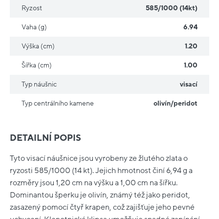
Ryzost
585/1000 (14kt)
Vaha (g)
6.94
Výška (cm)
1.20
Šířka (cm)
1.00
Typ náušnic
visací
Typ centrálního kamene
olivín/peridot
DETAILNÍ POPIS
Tyto visací náušnice jsou vyrobeny ze žlutého zlata o
ryzosti 585/1000 (14 kt). Jejich hmotnost činí 6,94 g a
rozměry jsou 1,20 cm na výšku a 1,00 cm na šířku.
Dominantou šperku je olivín, známý též jako peridot,
zasazený pomocí čtyř krapen, což zajišťuje jeho pevné