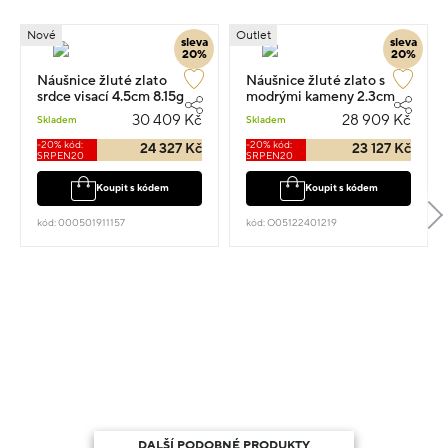
Nové
Outlet
sleva
sleva
20%
20%
Náušnice žluté zlato
Náušnice žluté zlato s
srdce visací 4.5cm 8.15g
modrými kameny 2.3cm
7.65g
30 409 Kč
28 909 Kč
Skladem
Skladem
-20% kód:
-20% kód:
24 327 Kč
23 127 Kč
SRPEN20
SRPEN20
Koupit s kódem
Koupit s kódem
kód: 000501911157
kód: O05122401219
DALŠÍ PODOBNÉ PRODUKTY