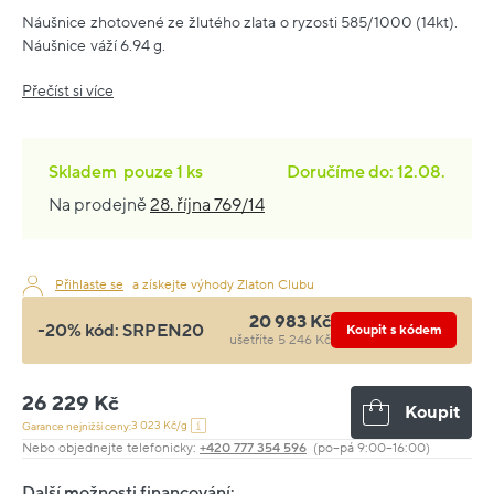
Náušnice zhotovené ze žlutého zlata o ryzosti 585/1000 (14kt).
Náušnice váží 6.94 g.
Přečíst si více
Skladem
pouze
1 ks
Doručíme do: 12.08.
Na prodejně
28. října 769/14
Přihlaste se
a získejte výhody Zlaton Clubu
20 983 Kč
-20% kód:
SRPEN20
Koupit s kódem
ušetříte 5 246 Kč
26 229 Kč
Koupit
3 023 Kč/g
Garance nejnižší ceny:
Nebo objednejte telefonicky:
+420 777 354 596
(po–pá 9:00–16:00)
Další možnosti financování: