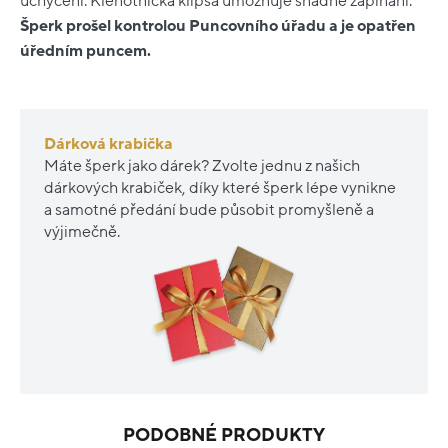
uchycení. Klenotnická klipsa umožňuje snadné zapínání.
Šperk prošel kontrolou Puncovního úřadu a je opatřen
úředním puncem.
Dárková krabička
Máte šperk jako dárek? Zvolte jednu z našich
dárkových krabiček, díky které šperk lépe vynikne
a samotné předání bude působit promyšleně a
výjimečně.
PODOBNÉ PRODUKTY