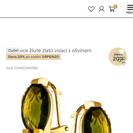
Právě teď! - 20 % na vše! Kód: SRPEN20
23 dní : 16h : 14m : 08s
0
MEN
Náušnice žluté zlato visací s olivínem
Outlet
sleva
1.2cm 6.94g
Sleva 20%
po zadání
SRPEN20
20%
Kód: O04122401182