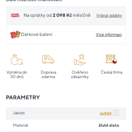
Na splátky od
2 098 Kč
měsíčně
Vybrat splátky
Dárkové balení
Více informací
Výměna do
Doprava
Ověřeno
Česká firma
30 dnů
zdarma
zákazníky
PARAMETRY
Jakost
outlet
Materiál
žluté zlato