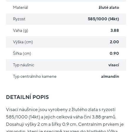
Materiál
žluté zlato
Ryzost
585/1000 (14kt)
Vaha (g)
3.88
Výška (cm)
2.00
Šířka (cm)
0.90
Typ náušnic
visací
Typ centrálního kamene
almandin
DETAILNÍ POPIS
Visací náušnice jsou vyrobeny z žlutého zlata s ryzostí
585/1000 (14kt) a jejich celková váha činí 3.88 gramů.
Dosahují výšky 2 cm a šířky 0.9 cm. Centralním prvkem je
almandin, který je precizně zasazen do hladkého lůžka.