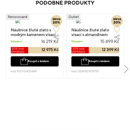
PODOBNÉ PRODUKTY
Renovované
Outlet
sleva
sleva
20%
20%
Náušnice žluté zlato s
Náušnice žluté zlato
modrým kamenem visací
visací s almandinem
5.1g 2.7cm
osazené zirkony 2cm 4.1g
16 219 Kč
15 499 Kč
Skladem
Skladem
-20% kód:
-20% kód:
12 975 Kč
12 399 Kč
SRPEN20
SRPEN20
Koupit s kódem
Koupit s kódem
kód: R12112400489
kód: O28052505757