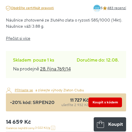
Obdržíte certifikát pravosti
5
483 recenzí
Náušnice zhotovené ze žlutého zlata o ryzosti 585/1000 (14kt).
Náušnice váží 3.88 g.
Přečíst si více
Skladem
pouze
1 ks
Doručíme do: 12.08.
Na prodejně
28. října 769/14
Přihlaste se
a získejte výhody Zlaton Clubu
11 727 Kč
-20% kód:
SRPEN20
Koupit s kódem
ušetříte 2 932 Kč
14 659 Kč
Koupit
3 022 Kč/g
Garance nejnižší ceny: