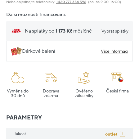
Nebo objednejte telefonicky:
+420 777 354 596
(po–pá 9:00–16:00)
Další možnosti financování:
Na splátky od
1 173 Kč
měsíčně
Vybrat splátky
Dárkové balení
Více informací
Výměna do
Doprava
Ověřeno
Česká firma
30 dnů
zdarma
zákazníky
PARAMETRY
Jakost
outlet