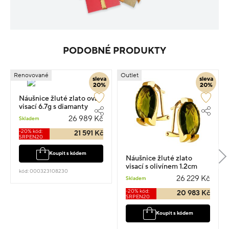
PODOBNÉ PRODUKTY
Renovované
Outlet
sleva
sleva
20%
20%
Náušnice žluté zlato ovál
visací 6.7g s diamanty
0.230ct
26 989 Kč
Skladem
-20% kód:
21 591 Kč
SRPEN20
Koupit s kódem
Náušnice žluté zlato
visací s olivínem 1.2cm
kód: 000323108230
6.94g
26 229 Kč
Skladem
-20% kód:
20 983 Kč
SRPEN20
Koupit s kódem