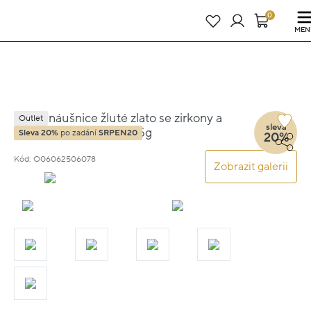
Právě teď! - 20 % na vše! Kód: SRPEN20
24 dní : 14h : 04m : 49s
0
MEN
Visací náušnice žluté zlato se zirkony a
Outlet
sleva
almandinem 1.3cm 5.95g
Sleva 20%
po zadání
SRPEN20
20%
Kód: O06062506078
Zobrazit galerii