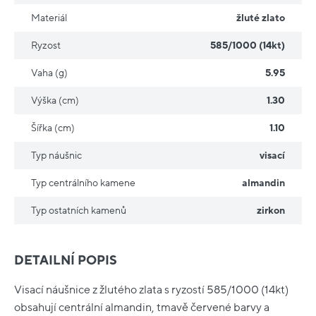
Materiál
žluté zlato
Ryzost
585/1000 (14kt)
Vaha (g)
5.95
Výška (cm)
1.30
Šířka (cm)
1.10
Typ náušnic
visací
Typ centrálního kamene
almandin
Typ ostatních kamenů
zirkon
DETAILNÍ POPIS
Visací náušnice z žlutého zlata s ryzostí 585/1000 (14kt)
obsahují centrální almandin, tmavě červené barvy a