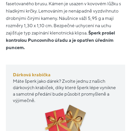
fasetovaného brusu. Kámen je usazen v kovovém lůžku s
hladkými krčky. Lemováním je nenápadně vyzdvihnuto
drobnými čirými kameny. Náušnice váží 5,95 g a mají
rozměry 1,30 x 1,10 cm. Bezpečné uchycení na uchu
zajišťuje typ zapínání klenotnická klipsa.
Šperk prošel
kontrolou Puncovního úřadu a je opatřen úředním
puncem.
Dárková krabička
Máte šperk jako dárek? Zvolte jednu z našich
dárkových krabiček, díky které šperk lépe vynikne
a samotné předání bude působit promyšleně a
výjimečně.