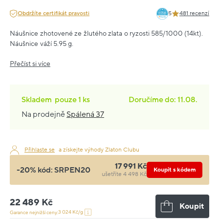
Obdržíte certifikát pravosti
5
481 recenzí
Náušnice zhotovené ze žlutého zlata o ryzosti 585/1000 (14kt).
Náušnice váží 5.95 g.
Přečíst si více
Skladem
pouze
1 ks
Doručíme do: 11.08.
Na prodejně
Spálená 37
Přihlaste se
a získejte výhody Zlaton Clubu
17 991 Kč
-20% kód:
SRPEN20
Koupit s kódem
ušetříte 4 498 Kč
22 489 Kč
Koupit
3 024 Kč/g
Garance nejnižší ceny: