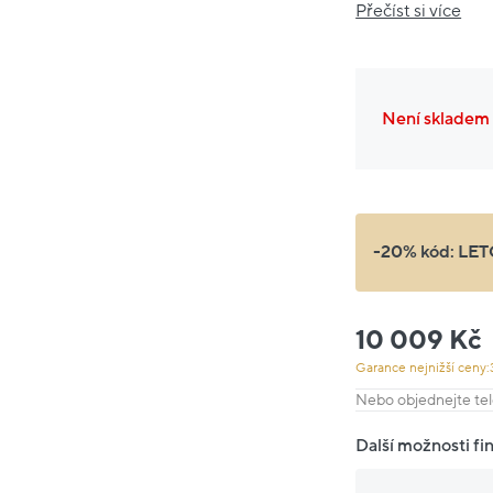
Přečíst si více
Není skladem
-20% kód:
LET
10 009 Kč
Garance nejnižší ceny:
Nebo objednejte tel
Další možnosti fi