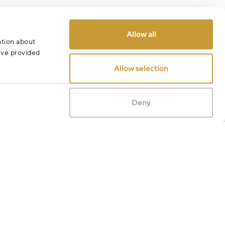
Allow all
ation about
u’ve provided
Allow selection
Deny