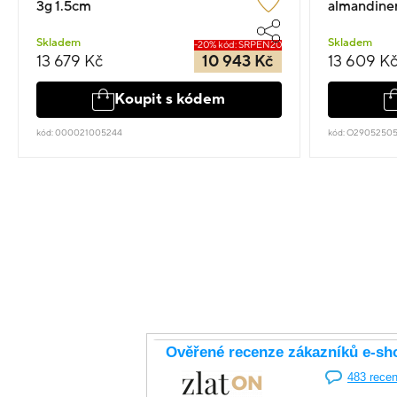
3g 1.5cm
almandine
Skladem
Skladem
-20% kód: SRPEN20
13 679 Kč
10 943 Kč
13 609 K
Koupit s kódem
kód: 000021005244
kód: O2905250