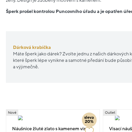
ženy. Design je zdobený motivem s kamenem.
Šperk prošel kontrolou Puncovního úřadu a je opatřen ú
Dárková krabička
Máte šperk jako dárek? Zvolte jednu z našich dárkových k
které šperk lépe vynikne a samotné předání bude působ
a výjimečně.
Nové
Outlet
sleva
20%
Náušnice žluté zlato s kamenem visací
Visací náuš