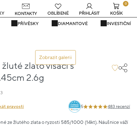
0
KY
OBLÍBENÉ
PŘIHLÁSIT
KOŠÍK
KONTAKTY
PŘÍVĚSKY
DIAMANTOVÉ
INVESTIČNÍ
Zobrazit galerii
žluté zlato visací s
.45cm 2.6g
23
kát pravosti
5
483 recenzí
é ze žlutého zlata o ryzosti 585/1000 (14kt). Náušnice váží