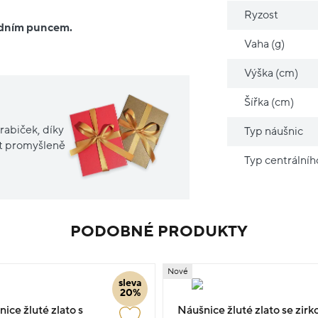
Ryzost
ředním puncem.
Vaha (g)
Výška (cm)
Šířka (cm)
rabiček, díky
Typ náušnic
it promyšleně
Typ centrální
PODOBNÉ PRODUKTY
Nové
sleva
20%
nice žluté zlato s
Náušnice žluté zlato se zir