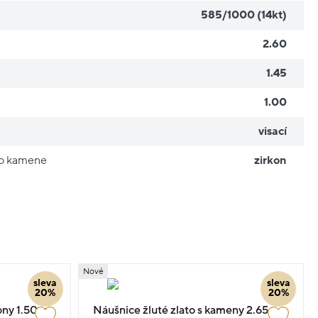
585/1000 (14kt)
2.60
1.45
1.00
visací
ho kamene
zirkon
Nové
sleva
sleva
20%
20%
kony 1.50cm
Náušnice žluté zlato s kameny 2.65g