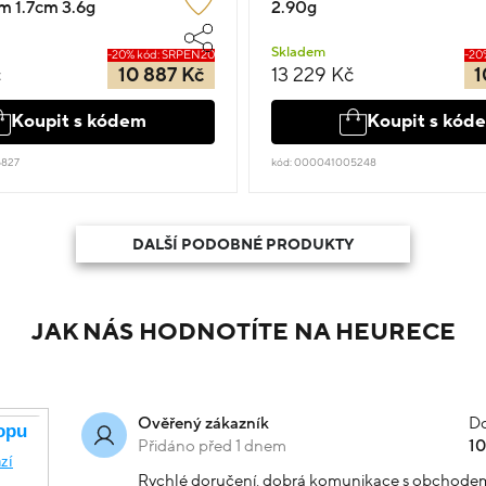
m 1.7cm 3.6g
2.90g
Skladem
-20% kód: SRPEN20
-20
č
10 887 Kč
13 229 Kč
1
Koupit s kódem
Koupit s kód
5827
kód: 000041005248
DALŠÍ PODOBNÉ PRODUKTY
JAK NÁS HODNOTÍTE NA HEURECE
Do
Ověřený zákazník
Přidáno před 1 dnem
1
Rychlé doručení, dobrá komunikace s obchode