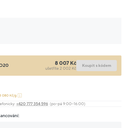
8 007 Kč
O20
Koupit s kódem
ušetříte 2 002 Kč
3 080 Kč/g
efonicky:
+420 777 354 596
(po–pá 9:00–16:00)
nancování: