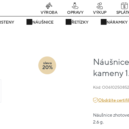
Právě teď! - 20 % na vše! Kód: SRPEN20
23 dní : 12h : 12m : 13s
VÝROBA
OPRAVY
VÝKUP
SPLÁT
RSTENY
NÁUŠNICE
ŘETÍZKY
NÁRAMKY
Náušnice 
sleva
20%
kameny 1
Kód: O061025085
Obdržíte certifi
Náušnice zhotoven
2.6 g.