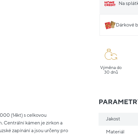
Na splát
Dárkové b
Výměna do
30 dnů
PARAMETR
1000 (14kt) s celkovou
Jakost
. Centrální kámen je zirkon a
zské zapínání a jsou určeny pro
Materiál