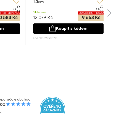
1.3cm
Skladem
% kód: SRPEN20
-20% kód: SRPEN20
0 583 Kč
12 079 Kč
9 663 Kč
em
Koupit s kódem
kód: N10092500710
poručuje obchod
00%
m.