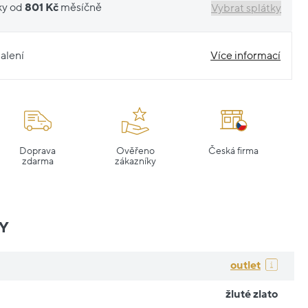
ky od
801 Kč
měsíčně
Vybrat splátky
alení
Více informací
Doprava
Ověřeno
Česká firma
zdarma
zákazníky
Y
outlet
žluté zlato