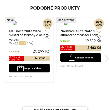
PODOBNÉ PRODUKTY
Nové
Renovované
sleva
sleva
20%
20%
Náušnice žluté zlato
Náušnice žluté zlato s
svisací se zirkony 2.00cm
almandinem visací 1.8cm
4.45g
5.95g
Varianty:
19 329 Kč
Skladem
Váha (g):
4.45
4.50
-20% kód:
15 463 Kč
SRPEN20
20 299 Kč
Skladem
-20% kód:
Koupit s kódem
16 239 Kč
SRPEN20
kód: R09062506178
Koupit s kódem
kód: 000292401257