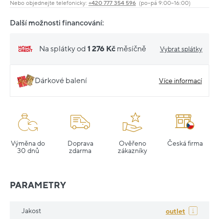
Nebo objednejte telefonicky:
+420 777 354 596
(po–pá 9:00–16:00)
Další možnosti financování:
Na splátky od
1 276 Kč
měsíčně
Vybrat splátky
Dárkové balení
Více informací
Výměna do
Doprava
Ověřeno
Česká firma
30 dnů
zdarma
zákazníky
PARAMETRY
Jakost
outlet