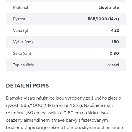
Materiál
žluté zlato
Ryzost
585/1000 (14kt)
Vaha (g)
4.22
Výška (cm)
1.50
Šířka (cm)
0.80
Typ náušnic
visací
DETAILNÍ POPIS
Dámské visací náušnice jsou vyrobeny ze žlutého zlata o
ryzosti 585/1000 (14kt) a váze 4,22 g. Náušnice mají
rozměry 1,50 cm na výšku a 0,80 cm na šířku. Jsou
osazeny almandinem tmavé barvy s fazetovaným
brusem. Zapínání je řešeno francouzským mechanismem.