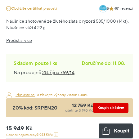
Obdržíte certifikát pravosti
5
481 recenzí
Náušnice zhotovené ze žlutého zlata o ryzosti 585/1000 (14kt).
Náušnice váží 4.22 g.
Přečíst si více
Skladem
pouze
1 ks
Doručíme do: 11.08.
Na prodejně
28. října 769/14
Přihlaste se
a získejte výhody Zlaton Clubu
12 759 Kč
-20% kód:
SRPEN20
Koupit s kódem
ušetříte 3 190 Kč
15 949 Kč
Koupit
3 023 Kč/g
Garance nejnižší ceny: