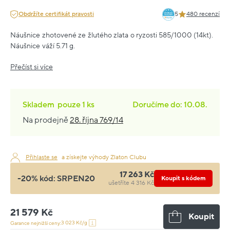
Obdržíte certifikát pravosti
5
480 recenzí
Náušnice zhotovené ze žlutého zlata o ryzosti 585/1000 (14kt).
Náušnice váží 5.71 g.
Přečíst si více
Skladem
pouze
1 ks
Doručíme do: 10.08.
Na prodejně
28. října 769/14
Přihlaste se
a získejte výhody Zlaton Clubu
17 263 Kč
-20% kód:
SRPEN20
Koupit s kódem
ušetříte 4 316 Kč
21 579 Kč
Koupit
3 023 Kč/g
Garance nejnižší ceny: