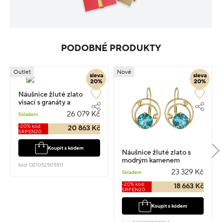
PODOBNÉ PRODUKTY
Outlet
Nové
sleva
sleva
20%
20%
Náušnice žluté zlato
visací s granáty a
almandiny 2.40cm 6.9g
26 079 Kč
Skladem
-20% kód:
20 863 Kč
SRPEN20
Koupit s kódem
Náušnice žluté zlato s
modrým kamenem
kód: O21052505511
2.20cm 4.65g
23 329 Kč
Skladem
-20% kód:
18 663 Kč
SRPEN20
Koupit s kódem