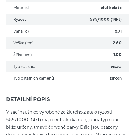
Materiál
žluté zlato
Ryzost
585/1000 (14kt)
Vaha (g)
5.71
Výška (cm)
2.60
Šířka (cm)
1.00
Typ náušnic
visací
Typ ostatních kamenů
zirkon
DETAILNÍ POPIS
Visací náušnice vyrobené ze žlutého zlata o ryzosti
585/1000 (14kt) mají centrální kámen, jehož typ není
blíže určený, tmavě červené barvy. Dále jsou osazeny
drobnými zirkony, které zdobí jejich okraj. Náušnice mají