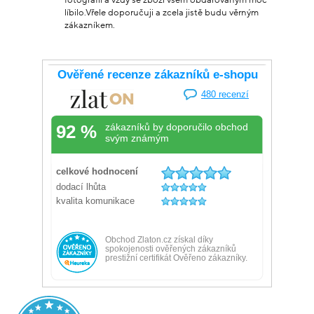
fotografii a vždy se zboží všem obdarovaným moc
líbilo.Vřele doporučuji a zcela jistě budu věrným
zákazníkem.