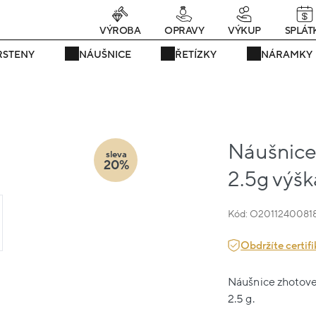
Právě teď! - 20 % na vše! Kód: SRPEN20
22 dní : 8h : 17m : 35s
VÝROBA
OPRAVY
VÝKUP
SPLÁT
RSTENY
NÁUŠNICE
ŘETÍZKY
NÁRAMKY
Náušnice 
sleva
20%
2.5g výšk
Kód: O2011240081
Obdržíte certifi
Náušnice zhotoven
2.5 g.