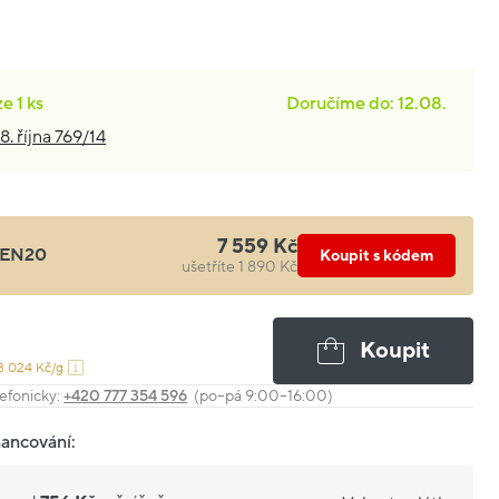
ze
1 ks
Doručíme do: 12.08.
8. října 769/14
7 559 Kč
EN20
Koupit s kódem
ušetříte 1 890 Kč
Koupit
3 024 Kč/g
efonicky:
+420 777 354 596
(po–pá 9:00–16:00)
nancování: