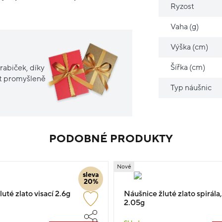
Ryzost
Vaha (g)
Výška (cm)
Šířka (cm)
rabiček, díky
it promyšleně
Typ náušnic
PODOBNÉ PRODUKTY
Nové
sleva
20%
uté zlato visací 2.6g
Náušnice žluté zlato spirála,
2.05g