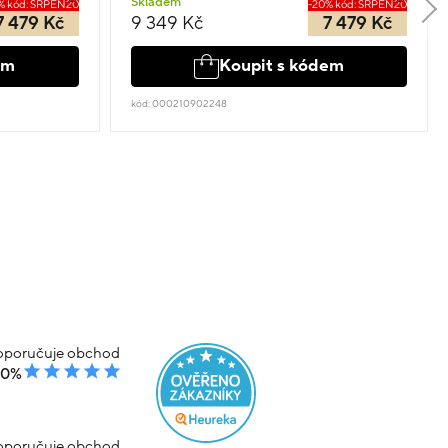
Skladem
% kód: SRPEN20
-20% kód: SRPEN20
7 479 Kč
9 349 Kč
7 479 Kč
em
Koupit s kódem
kód: 000210902248
poručuje obchod
00%
poručuje obchod