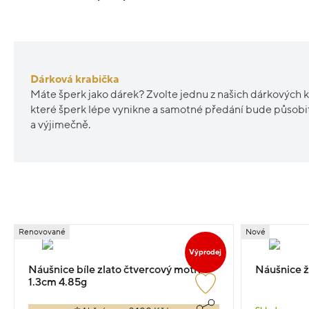
Dárková krabička
Máte šperk jako dárek? Zvolte jednu z našich dárkových k
které šperk lépe vynikne a samotné předání bude působ
a výjimečně.
Renovované
Nové
Výprodej
Náušnice bíle zlato čtvercový motiv
Náušnice žl
1.3cm 4.85g