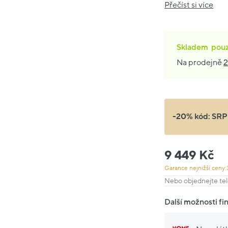
Přečíst si více
Skladem
pou
Na prodejně
2
-20% kód:
SRP
9 449 Kč
Garance nejnižší ceny:
Nebo objednejte tel
Další možnosti fi