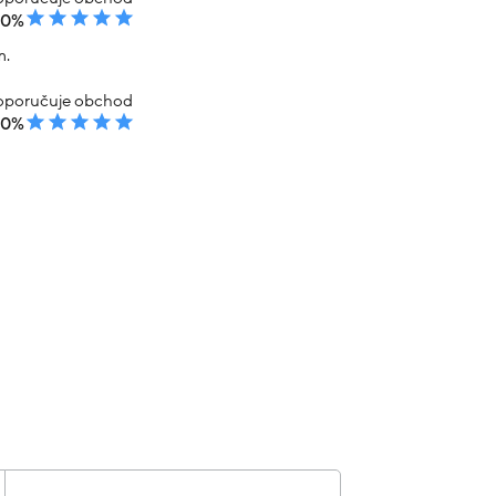
00%
m.
poručuje obchod
00%