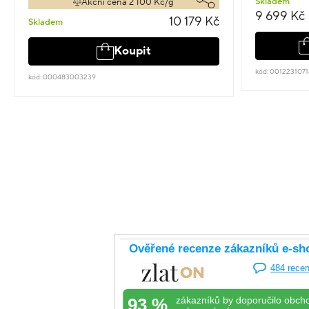
Skladem
Akční cena 2 100 Kč/g
9 699 Kč
10 179 Kč
Skladem
Koupit
kód: 001223107
kód: 000483003239