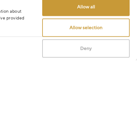
Allow all
ation about
u’ve provided
Allow selection
Deny