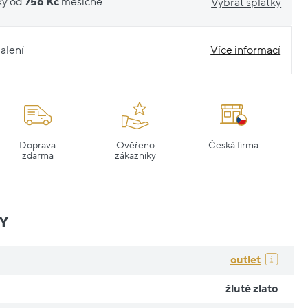
ky od
756 Kč
měsíčně
Vybrat splátky
alení
Více informací
Doprava
Ověřeno
Česká firma
zdarma
zákazníky
Y
outlet
žluté zlato