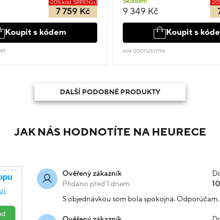
Skladem
-20% kód: SRPEN20
-20
7 759 Kč
9 349 Kč
Koupit s kódem
Koupit s kód
149
kód: 000112611194
DALŠÍ PODOBNÉ PRODUKTY
JAK NÁS HODNOTÍTE NA HEURECE
Do
Ověřený zákazník
Přidáno před 1 dnem
1
S objednávkou som bola spokojná. Odporúčam.
Do
Ověřený zákazník