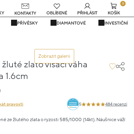
0
KY
OBLÍBENÉ
PŘIHLÁSIT
KOŠÍK
KONTAKTY
PŘÍVĚSKY
DIAMANTOVÉ
INVESTIČNÍ
Zobrazit galerii
žluté zlato visací váha
a 1.6cm
8
kát pravosti
5
484 recenzí
é ze žlutého zlata o ryzosti 585/1000 (14kt). Náušnice váží