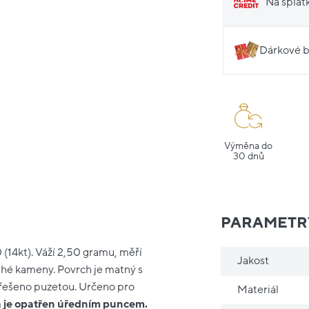
Na splát
Dárkové b
Výměna do
30 dnů
PARAMETR
0 (14kt). Váží 2,50 gramu, měří
Jakost
ahé kameny. Povrch je matný s
e řešeno puzetou. Určeno pro
Materiál
a je opatřen úředním puncem.