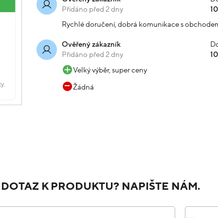
Přidáno před 2 dny
1
Rychlé doručení, dobrá komunikace s obchode
Do
Ověřený zákazník
Přidáno před 2 dny
1
Velký výběr, super ceny
Žádná
 DOTAZ K PRODUKTU? NAPIŠTE NÁM.