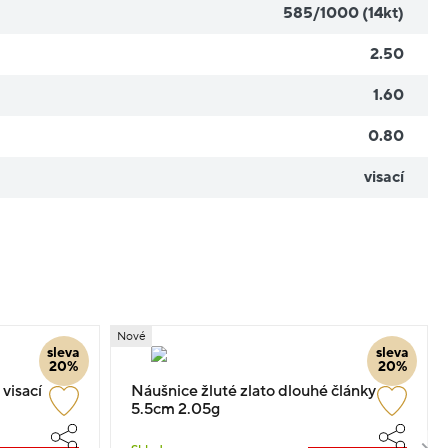
585/1000 (14kt)
2.50
1.60
0.80
visací
Nové
sleva
sleva
20%
20%
 visací
Náušnice žluté zlato dlouhé články
5.5cm 2.05g