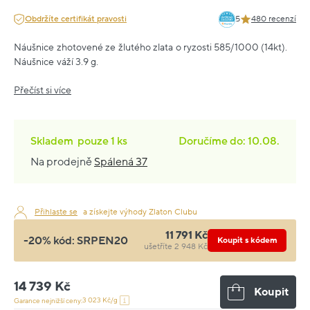
Obdržíte certifikát pravosti
5
480 recenzí
Náušnice zhotovené ze žlutého zlata o ryzosti 585/1000 (14kt).
Náušnice váží 3.9 g.
Přečíst si více
Skladem
pouze
1 ks
Doručíme do: 10.08.
Na prodejně
Spálená 37
Přihlaste se
a získejte výhody Zlaton Clubu
11 791 Kč
-20% kód:
SRPEN20
Koupit s kódem
ušetříte 2 948 Kč
14 739 Kč
Koupit
3 023 Kč/g
Garance nejnižší ceny: