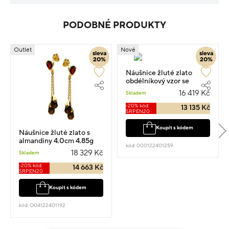
PODOBNÉ PRODUKTY
Outlet
Nové
sleva
sleva
20%
20%
Náušnice žluté zlato
obdélníkový vzor se
zirkony 1.3cm 3.6g
16 419 Kč
Skladem
-20% kód:
13 135 Kč
SRPEN20
Koupit s kódem
Náušnice žluté zlato s
almandiny 4.0cm 4.85g
kód: 000122401259
18 329 Kč
Skladem
-20% kód:
14 663 Kč
SRPEN20
Koupit s kódem
kód: O04122401192