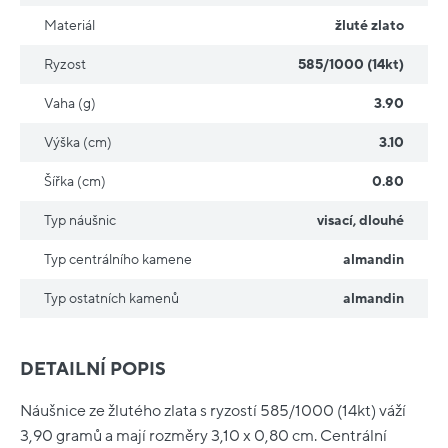
Materiál
žluté zlato
Ryzost
585/1000 (14kt)
Vaha (g)
3.90
Výška (cm)
3.10
Šířka (cm)
0.80
Typ náušnic
visací
,
dlouhé
Typ centrálního kamene
almandin
Typ ostatních kamenů
almandin
DETAILNÍ POPIS
Náušnice ze žlutého zlata s ryzostí 585/1000 (14kt) váží
3,90 gramů a mají rozměry 3,10 x 0,80 cm. Centrální