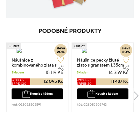
PODOBNÉ PRODUKTY
Outlet
Outlet
sleva
sleva
20%
20%
Náušnice z
Náušnice pecky žluté
kombinovaného zlata s
zlato s granátem 1.35cm
almandinem a zirkony
3.8g
15 119 Kč
14 359 Kč
Skladem
Skladem
1.1cm 4g
-20% kód:
-20% kód:
12 095 Kč
11 487 Kč
SRPEN20
SRPEN20
Koupit s kódem
Koupit s kódem
kód: O22052505591
kód: O28052505743