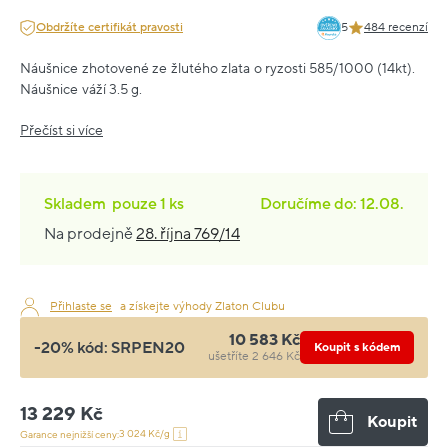
Obdržíte certifikát pravosti
5
484 recenzí
Náušnice zhotovené ze žlutého zlata o ryzosti 585/1000 (14kt).
Náušnice váží 3.5 g.
Přečíst si více
Skladem
pouze
1 ks
Doručíme do: 12.08.
Na prodejně
28. října 769/14
Přihlaste se
a získejte výhody Zlaton Clubu
10 583 Kč
-20% kód:
SRPEN20
Koupit s kódem
ušetříte 2 646 Kč
13 229 Kč
Koupit
3 024 Kč/g
Garance nejnižší ceny: