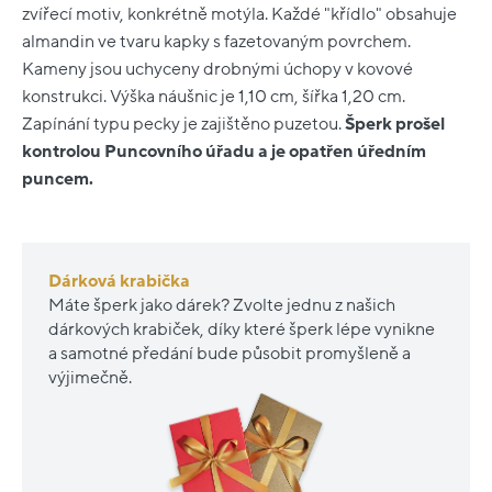
zvířecí motiv, konkrétně motýla. Každé "křídlo" obsahuje
almandin ve tvaru kapky s fazetovaným povrchem.
Kameny jsou uchyceny drobnými úchopy v kovové
konstrukci. Výška náušnic je 1,10 cm, šířka 1,20 cm.
Zapínání typu pecky je zajištěno puzetou.
Šperk prošel
kontrolou Puncovního úřadu a je opatřen úředním
puncem.
Dárková krabička
Máte šperk jako dárek? Zvolte jednu z našich
dárkových krabiček, díky které šperk lépe vynikne
a samotné předání bude působit promyšleně a
výjimečně.