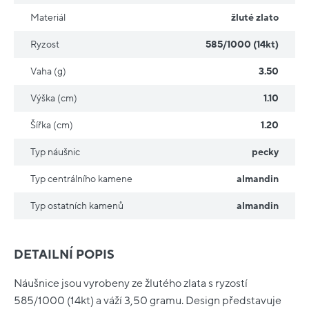
Materiál
žluté zlato
Ryzost
585/1000 (14kt)
Vaha (g)
3.50
Výška (cm)
1.10
Šířka (cm)
1.20
Typ náušnic
pecky
Typ centrálního kamene
almandin
Typ ostatních kamenů
almandin
DETAILNÍ POPIS
Náušnice jsou vyrobeny ze žlutého zlata s ryzostí
585/1000 (14kt) a váží 3,50 gramu. Design představuje