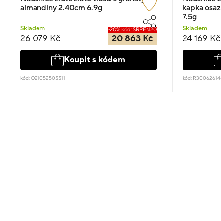
almandiny 2.40cm 6.9g
kapka osaz
7.5g
Skladem
Skladem
-20% kód: SRPEN20
26 079 Kč
20 863 Kč
24 169 Kč
Koupit s kódem
kód: O21052505511
kód: R30062614