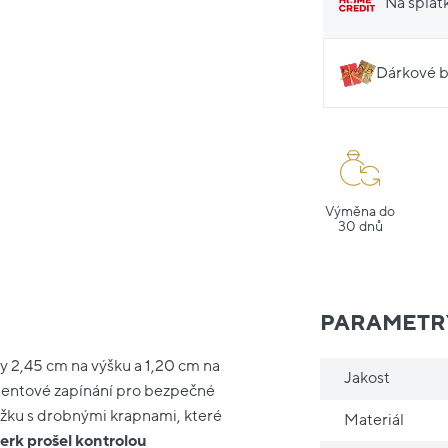
Na splát
Dárkové b
Výměna do
30 dnů
PARAMETR
y 2,45 cm na výšku a 1,20 cm na
Jakost
atentové zapínání pro bezpečné
ůžku s drobnými krapnami, které
Materiál
erk prošel kontrolou