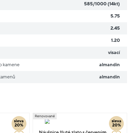
585/1000 (14kt)
5.75
2.45
1.20
visací
ho kamene
almandin
 kamenů
almandin
Renovované
sleva
sleva
20%
20%
Náušnice žluté zlato s červeným