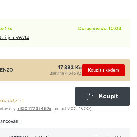
ze
1 ks
Doručíme do: 10.08.
8. října 769/14
17 383 Kč
EN20
Koupit s kódem
ušetříte 4 346 Kč
Koupit
3 023 Kč/g
efonicky:
+420 777 354 596
(po–pá 9:00–16:00)
nancování: