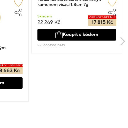
kamenem visací 1.8cm 7g
Skladem
-20% kód: SRPEN20
22 269 Kč
17 815 Kč
Koupit s kódem
kód: 000430310243
rým
% kód: SRPEN20
8 663 Kč
em