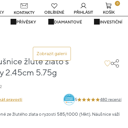
0
KY
OBLÍBENÉ
PŘIHLÁSIT
KOŠÍK
KONTAKTY
PŘÍVĚSKY
DIAMANTOVÉ
INVESTIČNÍ
Zobrazit galerii
ušnice žluté zlato s
y 2.45cm 5.75g
2
kát pravosti
5
480 recenzí
é ze žlutého zlata o ryzosti 585/1000 (14kt). Náušnice váží