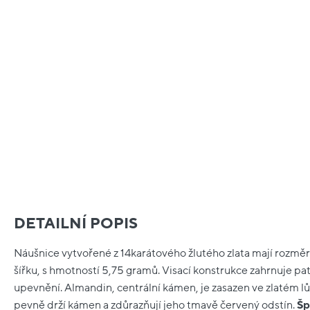
DETAILNÍ POPIS
Náušnice vytvořené z 14karátového žlutého zlata mají rozměr
šířku, s hmotností 5,75 gramů. Visací konstrukce zahrnuje p
upevnění. Almandin, centrální kámen, je zasazen ve zlatém l
pevně drží kámen a zdůrazňují jeho tmavě červený odstín.
Šp