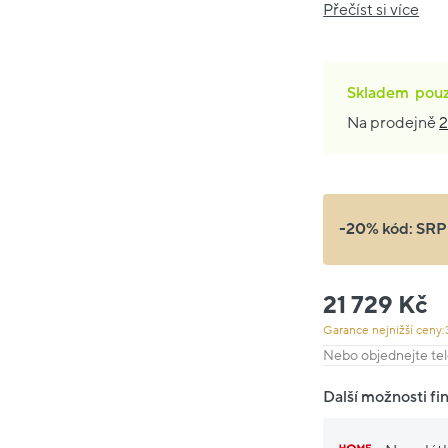
Přečíst si více
Skladem
pou
Na prodejně
2
-20% kód:
SRP
21 729 Kč
Garance nejnižší ceny:
Nebo objednejte tel
Další možnosti fi