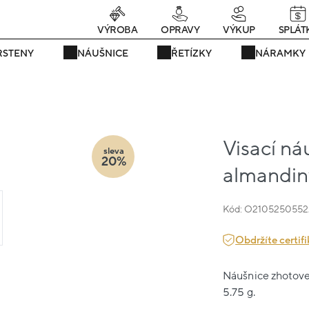
Právě teď! - 20 % na vše! Kód: SRPEN20
25 dní : 8h : 16m : 59s
VÝROBA
OPRAVY
VÝKUP
SPLÁT
RSTENY
NÁUŠNICE
ŘETÍZKY
NÁRAMKY
Visací ná
sleva
20%
almandin
Kód: O2105250552
Obdržíte certifi
Náušnice zhotoven
5.75 g.