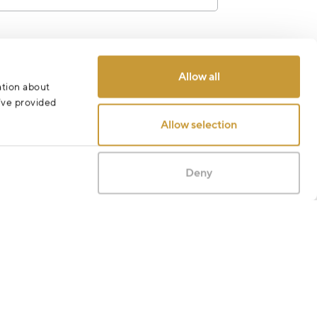
Odeslat
Allow all
ation about
u’ve provided
Allow selection
Deny