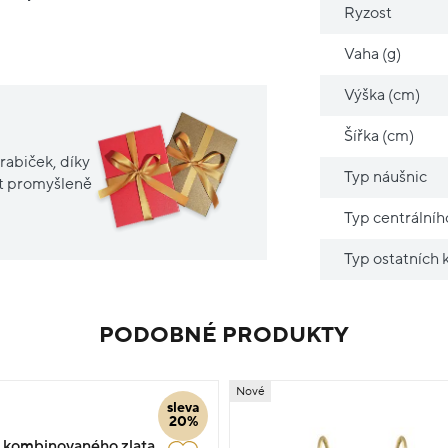
Ryzost
Vaha (g)
Výška (cm)
Šířka (cm)
rabiček, díky
Typ náušnic
it promyšleně
Typ centrální
Typ ostatních
PODOBNÉ PRODUKTY
Nové
sleva
20%
 kombinovaného zlata