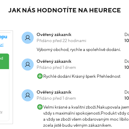
JAK NÁS HODNOTÍTE NA HEURECE
Do
Ověřený zákazník
Přidáno před 22 hodinami
1
Výborný obchod, rychle a spolehlivě dodání.
Do
Ověřený zákazník
Přidáno před 1 dnem
1
Rychlé dodání Krásný šperk Přehlednost
Do
Ověřený zákazník
Přidáno před 1 dnem
1
Velmi krásné a kvalitní zboží.Nakupovala js
vždy s maximální spokojeností.Produkt vždy o
a vždy se zboží všem obdarovaným moc líbilo.
zcela jistě budu věrným zákazníkem.