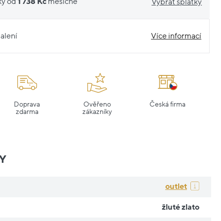
ky od
1 738 Kč
měsíčně
Vybrat splátky
alení
Více informací
Doprava
Ověřeno
Česká firma
zdarma
zákazníky
Y
outlet
žluté zlato