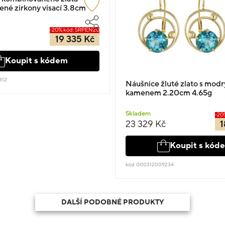
ené zirkony visací 3.8cm
-20% kód: SRPEN20
19 335 Kč
Koupit s kódem
812
Náušnice žluté zlato s mod
kamenem 2.20cm 4.65g
Skladem
-20
23 329 Kč
1
Koupit s kód
kód: 000312009234
DALŠÍ PODOBNÉ PRODUKTY