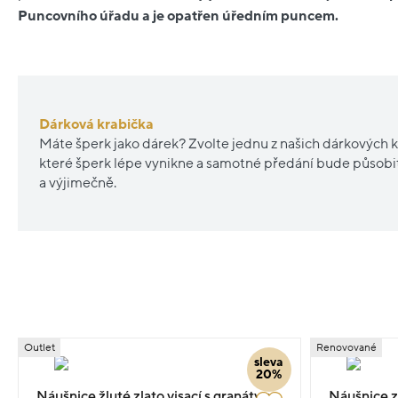
Puncovního úřadu a je opatřen úředním puncem.
Dárková krabička
Máte šperk jako dárek? Zvolte jednu z našich dárkových k
které šperk lépe vynikne a samotné předání bude působ
a výjimečně.
Outlet
Renovované
sleva
20%
Náušnice žluté zlato visací s granáty a
Náušnice z