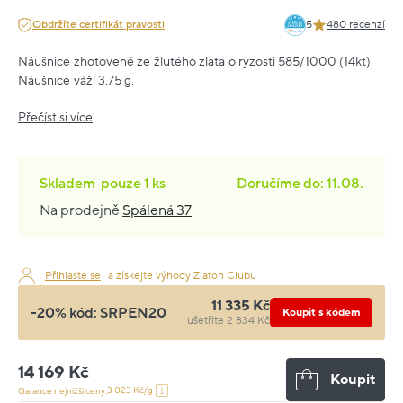
Obdržíte certifikát pravosti
5
480 recenzí
Náušnice zhotovené ze žlutého zlata o ryzosti 585/1000 (14kt).
Náušnice váží 3.75 g.
Přečíst si více
Skladem
pouze
1 ks
Doručíme do: 11.08.
Na prodejně
Spálená 37
Přihlaste se
a získejte výhody Zlaton Clubu
11 335 Kč
-20% kód:
SRPEN20
Koupit s kódem
ušetříte 2 834 Kč
14 169 Kč
Koupit
3 023 Kč/g
Garance nejnižší ceny: