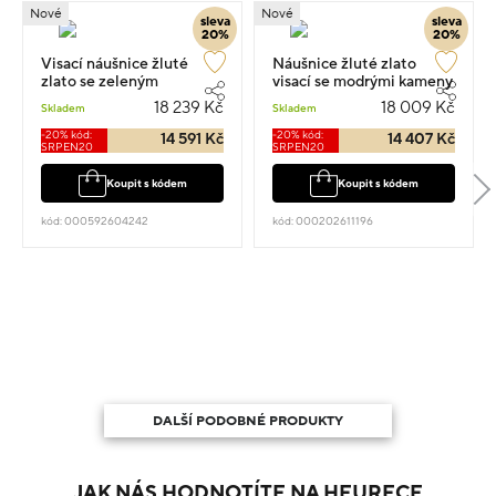
Nové
Nové
sleva
sleva
20%
20%
Visací náušnice žluté
Náušnice žluté zlato
zlato se zeleným
visací se modrými kameny
kamenem 2.5cm 4g
2.3cm 3.95g
18 239 Kč
18 009 Kč
Skladem
Skladem
-20% kód:
-20% kód:
14 591 Kč
14 407 Kč
SRPEN20
SRPEN20
Koupit s kódem
Koupit s kódem
kód: 000592604242
kód: 000202611196
DALŠÍ PODOBNÉ PRODUKTY
JAK NÁS HODNOTÍTE NA HEURECE