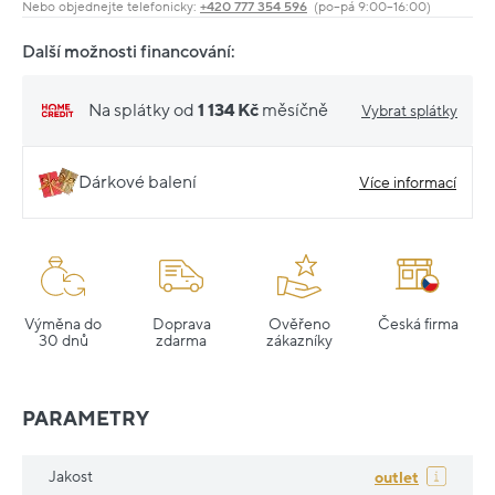
Nebo objednejte telefonicky:
+420 777 354 596
(po–pá 9:00–16:00)
Další možnosti financování:
Na splátky od
1 134 Kč
měsíčně
Vybrat splátky
Dárkové balení
Více informací
Výměna do
Doprava
Ověřeno
Česká firma
30 dnů
zdarma
zákazníky
PARAMETRY
Jakost
outlet