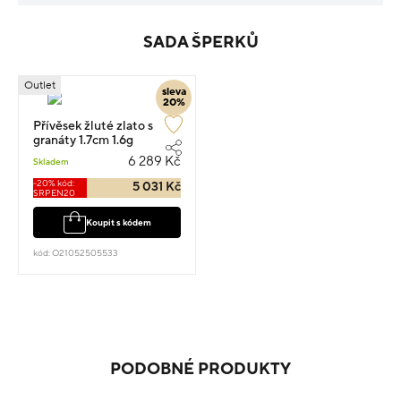
SADA ŠPERKŮ
Outlet
sleva
20%
Přívěsek žluté zlato s
granáty 1.7cm 1.6g
6 289 Kč
Skladem
-20% kód:
5 031 Kč
SRPEN20
Koupit s kódem
kód: O21052505533
PODOBNÉ PRODUKTY