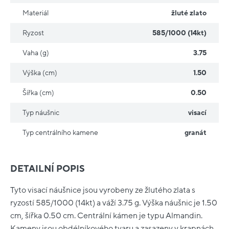
Materiál
žluté zlato
Ryzost
585/1000 (14kt)
Vaha (g)
3.75
Výška (cm)
1.50
Šířka (cm)
0.50
Typ náušnic
visací
Typ centrálního kamene
granát
DETAILNÍ POPIS
Tyto visací náušnice jsou vyrobeny ze žlutého zlata s
ryzostí 585/1000 (14kt) a váží 3.75 g. Výška náušnic je 1.50
cm, šířka 0.50 cm. Centrální kámen je typu Almandin.
Kameny jsou obdélníkového tvaru a zasazeny v krapnách,