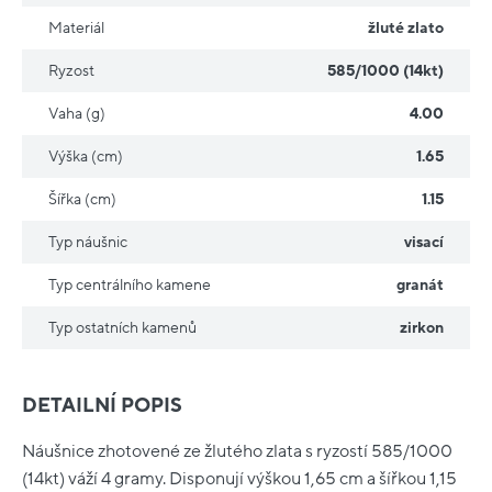
Materiál
žluté zlato
Ryzost
585/1000 (14kt)
Vaha (g)
4.00
Výška (cm)
1.65
Šířka (cm)
1.15
Typ náušnic
visací
Typ centrálního kamene
granát
Typ ostatních kamenů
zirkon
DETAILNÍ POPIS
Náušnice zhotovené ze žlutého zlata s ryzostí 585/1000
(14kt) váží 4 gramy. Disponují výškou 1,65 cm a šířkou 1,15