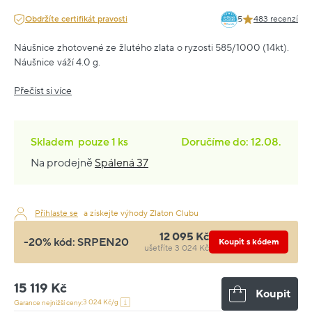
Obdržíte certifikát pravosti
5
483 recenzí
Náušnice zhotovené ze žlutého zlata o ryzosti 585/1000 (14kt).
Náušnice váží 4.0 g.
Přečíst si více
Skladem
pouze
1 ks
Doručíme do: 12.08.
Na prodejně
Spálená 37
Přihlaste se
a získejte výhody Zlaton Clubu
12 095 Kč
-20% kód:
SRPEN20
Koupit s kódem
ušetříte 3 024 Kč
15 119 Kč
Koupit
3 024 Kč/g
Garance nejnižší ceny: