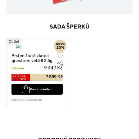
SADA ŠPERKŮ
Outlet
sleva
20%
Prsten žluté zlato s
granátem vel.58 2.5g
9 449 Kč
Skladem
-20% kód:
7 559 Kč
SRPEN20
Koupit s kódem
kód: O22052505606