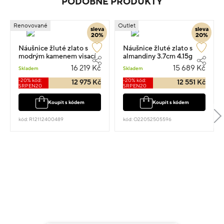
PODOBNÉ PRODUKTY
Renovované
Outlet
sleva
sleva
20%
20%
Náušnice žluté zlato s
Náušnice žluté zlato s
modrým kamenem visací
almandiny 3.7cm 4.15g
5.1g 2.7cm
16 219 Kč
15 689 Kč
Skladem
Skladem
-20% kód:
-20% kód:
12 975 Kč
12 551 Kč
SRPEN20
SRPEN20
Koupit s kódem
Koupit s kódem
kód: R12112400489
kód: O22052505596