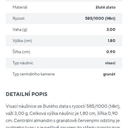
Materiál
žluté zlato
Ryzost
585/1000 (14kt)
Vaha (g)
3.00
Výška (cm)
1.80
Šířka (cm)
0.90
Typ náušnic
visací
Typ centrálního kamene
granát
DETAILNÍ POPIS
Visací náušnice ze žlutého zlata s ryzostí 585/1000 (14kt),
váží 3,00 g. Celková výška náušnic je 1,80 cm, šířka 0,90
cm. Centrální almandin s granátově červenými odstíny je
oválného tvaru a je pečlivě zasazen do středu konstrukce.