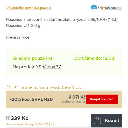
Obdržíte certifikát pravosti
5
485 recenzí
Náušnice zhotovené ze žlutého zlata o ryzosti 585/1000 (14kt).
Náušnice váží 3.0 g.
Přečíst si více
Skladem
pouze
1 ks
Doručíme do: 12.08.
Na prodejně
Spálená 37
Přihlaste se
a získejte výhody Zlaton Clubu
9 071 Kč
-20% kód:
SRPEN20
Koupit s kódem
ušetříte 2 268 Kč
11 339 Kč
Koupit
3 024 Kč/g
Garance nejnižší ceny: