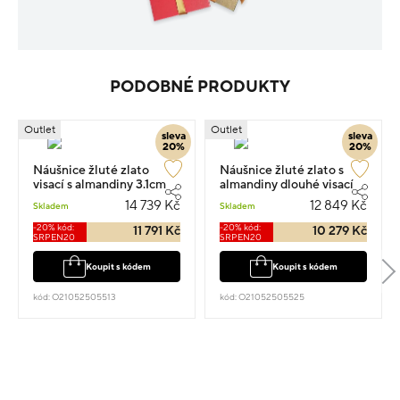
PODOBNÉ PRODUKTY
Outlet
Outlet
sleva
sleva
20%
20%
Náušnice žluté zlato
Náušnice žluté zlato s
visací s almandiny 3.1cm
almandiny dlouhé visací
3.9g
2.0cm 3.4g
14 739 Kč
12 849 Kč
Skladem
Skladem
-20% kód:
-20% kód:
11 791 Kč
10 279 Kč
SRPEN20
SRPEN20
Koupit s kódem
Koupit s kódem
kód: O21052505513
kód: O21052505525