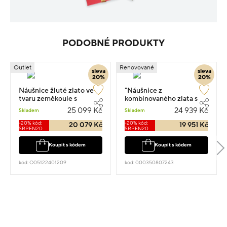
PODOBNÉ PRODUKTY
Outlet
Renovované
sleva
sleva
20%
20%
Náušnice žluté zlato ve
"Náušnice z
tvaru zeměkoule s
kombinovaného zlata s
kamenem 2.5cm 6.64g
perlami visací 2.5cm 7.6g s
25 099 Kč
24 939 Kč
Skladem
Skladem
diamantem 0.040ct"
-20% kód:
-20% kód:
20 079 Kč
19 951 Kč
SRPEN20
SRPEN20
Koupit s kódem
Koupit s kódem
kód: O05122401209
kód: 000350807243