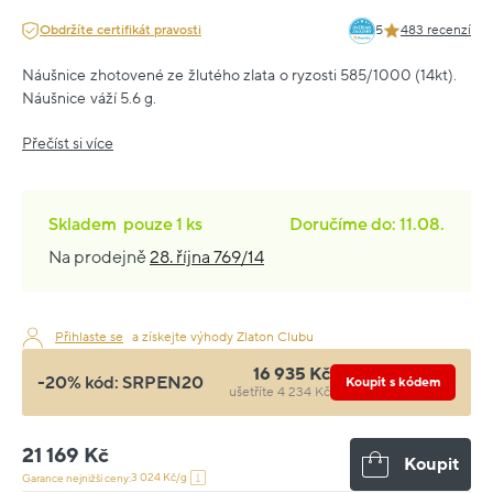
Obdržíte certifikát pravosti
5
483 recenzí
Náušnice zhotovené ze žlutého zlata o ryzosti 585/1000 (14kt).
Náušnice váží 5.6 g.
Přečíst si více
Skladem
pouze
1 ks
Doručíme do: 11.08.
Na prodejně
28. října 769/14
Přihlaste se
a získejte výhody Zlaton Clubu
16 935 Kč
-20% kód:
SRPEN20
Koupit s kódem
ušetříte 4 234 Kč
21 169 Kč
Koupit
3 024 Kč/g
Garance nejnižší ceny: