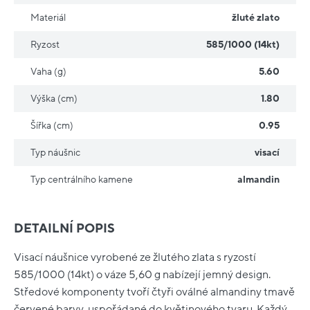
Materiál
žluté zlato
Ryzost
585/1000 (14kt)
Vaha (g)
5.60
Výška (cm)
1.80
Šířka (cm)
0.95
Typ náušnic
visací
Typ centrálního kamene
almandin
DETAILNÍ POPIS
Visací náušnice vyrobené ze žlutého zlata s ryzostí
585/1000 (14kt) o váze 5,60 g nabízejí jemný design.
Středové komponenty tvoří čtyři oválné almandiny tmavě
červené barvy, uspořádané do květinového tvaru. Každý